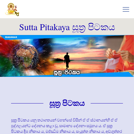
Sutta Pitakaya සූත්‍ර පිටකය
සූත්‍ර පිටකය
සූත්‍ර‍ පිටකය යනු තථාගතයන් වහන්සේ විසින් ඒ ඒ ස්ථානයන්හි ඒ ඒ
පුද්ගලයන්ට දේශනය කළා වූ, සාමාන්‍ය දේශනා සමූහය ය. ඒ සූත්‍ර‍
පිටකය දීඝ නිකාය ය, මජ්ඣිම නිකාය ය, සංයුත්ත නිකාය ය, අඞ්ගුත්තර