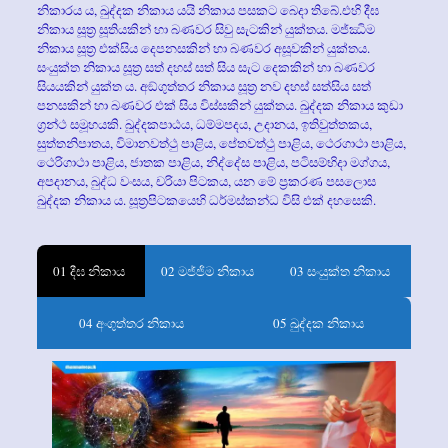
නිකාරය ය, ඛුද්දක නිකාය යයි නිකාය පසකට බෙදා තිබේ.එහි දීඝ
නිකාය සූත්‍ර‍ සූතියකින් හා බණවර සිවු සැටකින් යුක්තය. මජ්ඣිම
නිකාය සූත්‍ර‍ එක්සිය දෙපනසකින් හා බණවර අසූවකින් යුක්තය.
සංයුක්ත නිකාය සූත්‍ර‍ සත් දහස් සත් සිය සැට දෙකකින් හා බණවර
සියයකින් යුක්ත ය. අඞ්ගුත්තර නිකාය සූත්‍ර‍ නව දහස් සත්සිය සත්
පනසකින් හා බණවර එක් සිය විස්සකින් යුක්තය. ඛුද්දක නිකාය කුඩා
ග්‍ර‍න්ථ සමූහයකි. ඛුද්දකපාඨය, ධම්මපදය, උදානය, ඉතිවුත්තකය,
සුත්තනිපාතය, විමානවත්ථු පාළිය, පේතවත්ථු පාළිය, ථෙරගාථා පාළිය,
ථෙරිගාථා පාළිය, ජාතක පාළිය, නිද්දේස පාළිය, පටිසම්භිදා මග්ගය,
අපදානය, බුද්ධ වංසය, චරියා පිටකය, යන මේ ප්‍ර‍කරණ පසලොස
ඛුද්දක නිකාය ය. සූත්‍ර‍පිටකයෙහි ධර්මස්කන්ධ විසි එක් දහසෙකි.
01 දීඝ නිකාය
02 මජ්ජිම නිකාය
03 සංයුක්ත නිකාය
04 අංගුත්තර නිකාය
05 ඛුද්දක නිකාය