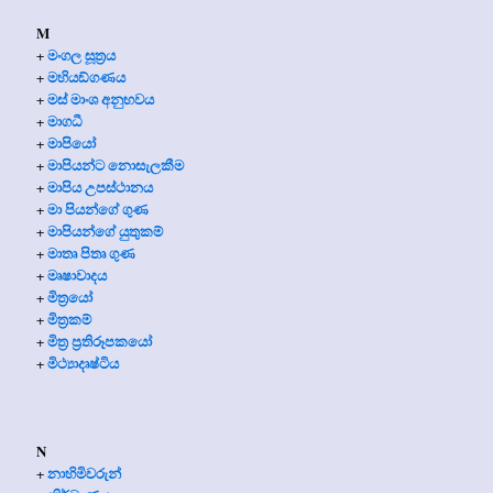
M
මංගල සූත්‍රය
+
මහියඞ්ගණය
+
මස් මාංශ අනුභවය
+
මාගධී
+
මාපියෝ
+
මාපියන්ට නොසැලකීම
+
මාපිය උපස්ථානය
+
මා පියන්ගේ ගුණ
+
මාපියන්ගේ යුතුකම්
+
මාතෘ පිතෘ ගුණ
+
මෘෂාවාදය
+
මිත්‍රයෝ
+
මිත්‍ර‍කම්
+
මිත්‍ර‍ ප්‍ර‍තිරූපකයෝ
+
මිථ්‍යාදෘෂ්ටිය
+
N
නාහිමිවරුන්
+