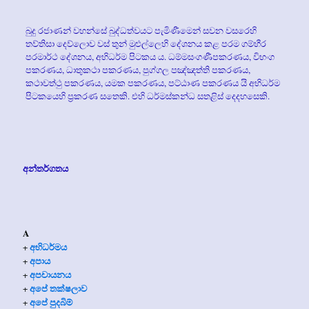
බුදු රජාණන් වහන්සේ බුද්ධත්වයට පැමිණීමෙන් සවන වසරෙහි
තව්තිසා දෙව්ලොව වස් තුන් මුළුල්ලෙහි දේශනය කළ පරම ගම්භීර
පරමාර්ථ දේශනය, අභිධර්ම පිටකය ය. ධම්මසංගණීපකරණය, විභංග
පකරණය, ධාතුකථා පකරණය, පුග්ගල පඤ්ඤත්ති පකරණය,
කථාවත්ථු පකරණය, යමක පකරණය, පට්ඨාණ පකරණය යි අභිධර්ම
පිටකයෙහි ප්‍ර‍කරණ සතෙකි. එහි ධර්මස්කන්ධ සතළිස් දෙදහසෙකි.
අන්තර්ගතය
A
අභිධර්මය
+
අපාය
+
අපචායනය
+
අපේ තක්ෂලාව
+
අපේ පුදබිම්
+