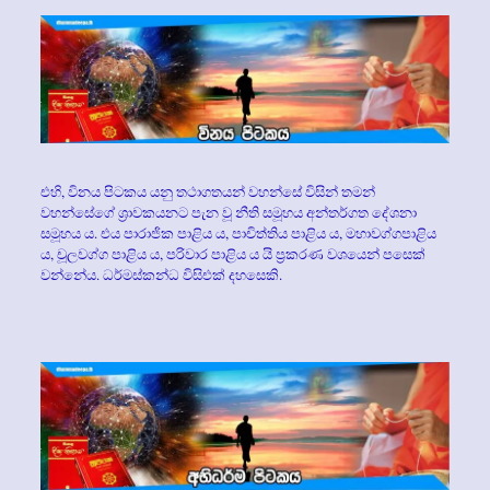
එහි, විනය පිටකය යනු තථාගතයන් වහන්සේ විසින් තමන්
වහන්සේගේ ශ්‍රාවකයනට පැන වූ නීති සමූහය අන්තර්ගත දේශනා
සමූහය ය. එය පාරාජික පාළිය ය, පාචිත්තිය පාළිය ය, මහාවග්ගපාළිය
ය, චූලවග්ග පාළිය ය, පරිවාර පාළිය ය යි ප්‍ර‍කරණ වශයෙන් පසෙක්
වන්නේය. ධර්මස්කන්ධ විසිඑක් දහසෙකි.