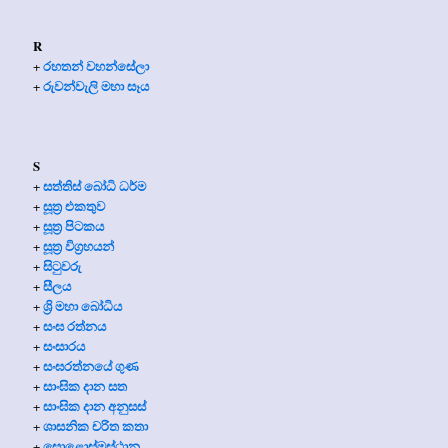
R
රහතන් වහන්සේලා
+
රුවන්වැලි මහා සෑය
+
S
සත්තිස් බෝධි ධර්ම
+
සූත්‍ර එකතුව
+
සූත්‍ර පිටකය
+
සූත්‍ර විග්‍රහයන්
+
සිටුවරු
+
සීලය
+
ශ්‍රි මහා බෝධිය
+
සංඝ රත්නය
+
සංසාරය
+
සංඝරත්නයේ ගුණ
+
සාංඝික දාන සත
+
සාංඝික දාන අනුසස්
+
ශාසනික චරිත කතා
+
සොළොස්මස්ථාන
+