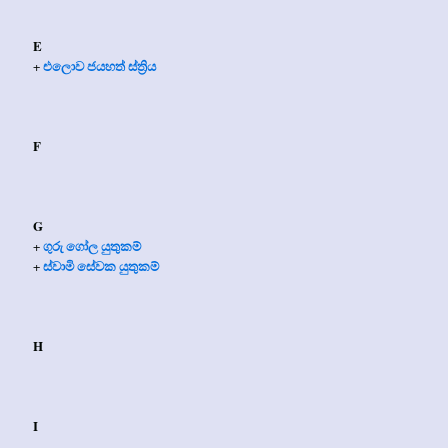
E
එලොව ජයහත් ස්ත්‍රිය
+
F
G
ගුරු ගෝල යුතුකම්
+
ස්වාමි සේවක යුතුකම්
+
H
I