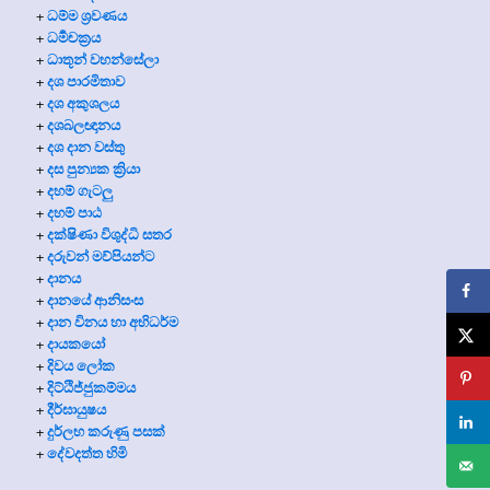
ධම්ම ශ්‍රවණය
+
ධර්‍මචක්‍රය
+
ධාතූන් වහන්සේලා
+
දශ පාරමිතාව
+
දශ අකුශලය
+
දශබලඥානය
+
දශ දාන වස්තු
+
දස පුන්‍යක ක්‍රියා
+
දහම් ගැටලු
+
දහම් පාඨ
+
දක්ෂිණා විශුද්ධි සතර
+
දරුවන් මව්පියන්ට
+
දානය
+
දානයේ ආනිසංස
+
දාන විනය හා අභිධර්ම
+
දායකයෝ
+
දිවය ලෝක
+
දිට්ඨිජ්ජුකම්මය
+
දීර්ඝායුෂය
+
දුර්ලභ කරුණු පසක්
+
දේවදත්ත හිමි
+