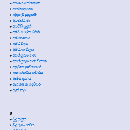
අරණ්‍ය සේනාසන
+
අදත්තාදානය
+
අඹුසැමි යුතුකම්
+
අටමස්ථාන
+
අටවිසි බුදුන්
+
අෂ්ට ලෝක ධර්ම
+
අෂ්ඨපානය
+
අෂ්ට විද්‍යා
+
අෂ්ඨාංග ශීලය
+
අසත්පුරුෂ දාන
+
අසත්පුරුෂ දාන විපාක
+
අසුමහා ශ්‍රාවකයන්
+
ආනන්තර්ය කර්මය
+
ආමිස දානය
+
ආරක්ෂක දෙවිවරු
+
ඇත් කුල
+
B
බුදු සසුන
+
බුදු ගුණ නවය
+