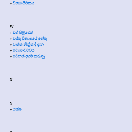
විනය පිටකය
+
W
වත් පිළිවෙත්
+
වස්තු විනාශයේ හේතු
+
වෘත්ත නිඃශ්‍රිතාදි දාන
+
වෙය්‍යාවච්චය
+
වෙනත් දහම් කරුණු
+
X
Y
යක්ෂ
+