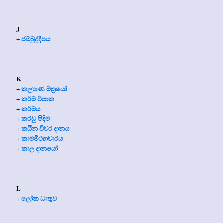
J
ජම්බුද්දීපය
+
K
කල්‍යාණ මිත්‍රයෝ
+
කර්ම විපාක
+
කර්මය
+
කරඩු පිදිම
+
කඨින චීවර දානය
+
කාමමිථ්‍යාචාරය
+
කාල දානයෝ
+
L
ලෝක ධාතුව
+