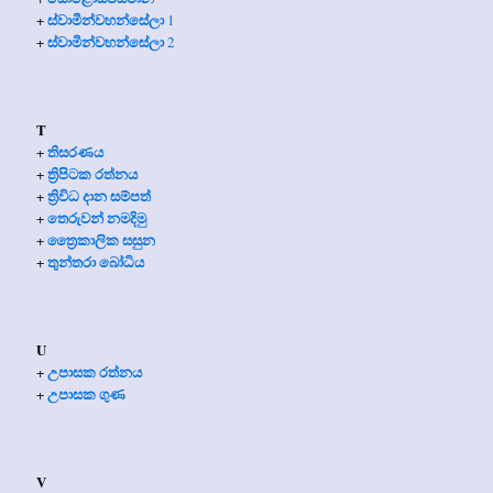
ස්වාමීන්වහන්සේලා
+
1
ස්වාමීන්වහන්සේලා
+
2
T
තිසරණය
+
ත්‍රිපිටක රත්නය
+
ත්‍රිවිධ දාන සම්පත්
+
තෙරුවන් නමදිමු
+
ත්‍රෛකාලික සසුන
+
තුන්තරා බෝධිය
+
U
උපාසක රත්නය
+
උපාසක ගුණ
+
V