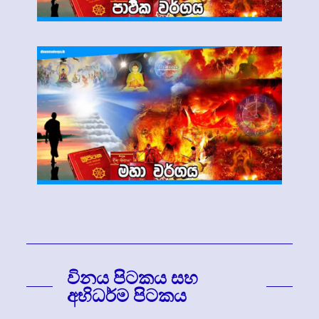
විනය පිටකය සහ
අභිධර්ම පිටකය