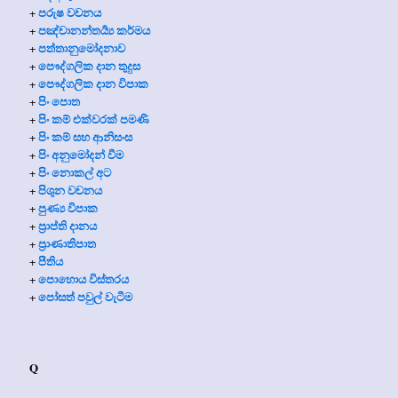
පරුෂ වචනය
+
පඤ්චානන්තර්‍ය්‍ය කර්මය
+
පත්තානුමෝදනාව
+
පෞද්ගලික දාන
තුදුස
+
පෞද්ගලික දාන විපාක
+
පිං පොත
+
පිං කම් එක්වරක් පමණි
+
පිං කම් සහ ආනිසංස
+
පිං අනුමෝදන් වීම
+
පිං නොකල් අට
+
පිශුන වචනය
+
පුණ්‍ය විපාක
+
ප්‍රාප්ති දානය
+
ප්‍රාණාතිපාත
+
පීතිය
+
පොහොය විස්තරය
+
පෝසත් පවුල් වැටීම
+
Q