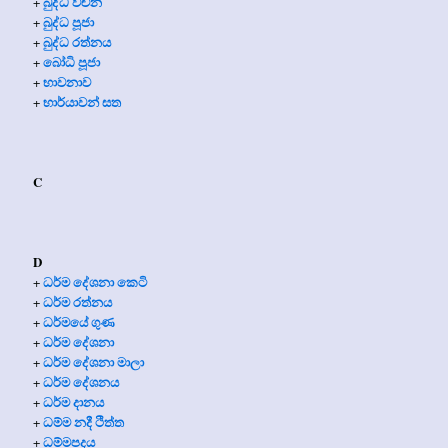
බුද්ධ වචන
+
බුද්ධ පූජා
+
බුද්ධ රත්නය
+
බෝධි පූජා
+
භාවනාව
+
භාර්යාවන් සත
+
C
D
ධර්ම දේශනා කෙටි
+
ධර්ම රත්නය
+
ධර්මයේ ගුණ
+
ධර්ම දේශනා
+
ධර්ම දේශනා මාලා
+
ධර්ම දේශනය
+
ධර්ම දානය
+
ධම්ම නදී ථිත්ත
+
ධම්මපදය
+