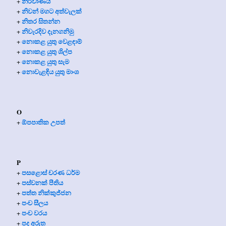
නිර්වාණය
+
නිවන් මගට අත්වැලක්
+
නිතර සිතන්න
+
නිවැරදිව දැනගනිමු
+
නොකළ යුතු වෙළඳාම්
+
නොකළ යුතු ශිල්ප
+
නොකළ යුතු සැම
+
නොවැළඳිය යුතු මාංශ
+
O
ඕපපාතික උපත්
+
P
පසළොස් චරණ ධර්ම
+
පස්වනක් පීතිය
+
පත්ත නික්කුජ්ජන
+
පංච සීලය
+
පංච වරය
+
පද අරුත
+