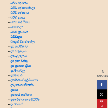
ධර්ම දේශනා
+
ධර්ම දේශනා මාලා
+
ධර්ම දේශනය
+
ධර්ම දානය
+
ධම්ම නදී ථිත්ත
+
ධම්මපදය
+
ධම්ම ශ්‍රවණය
+
ධර්‍මචක්‍රය
+
ධාතූන් වහන්සේලා
+
දශ පාරමිතාව
+
දශ අකුශලය
+
දශබලඥානය
+
දශ දාන වස්තු
+
දස පුන්‍යක ක්‍රියා
+
දහම් ගැටලු
+
3
දහම් පාඨ
+
SHARES
දක්ෂිණා විශුද්ධි සතර
+
දරුවන් මව්පියන්ට
+
දානය
+
දානයේ ආනිසංස
+
දාන විනය හා අභිධර්ම
+
දායකයෝ
+
3