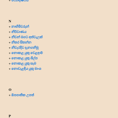
+
N
නාහිමිවරුන්
+
නිර්වාණය
+
නිවන් මගට අත්වැලක්
+
නිතර සිතන්න
+
නිවැරදිව දැනගනිමු
+
නොකළ යුතු වෙළඳාම්
+
නොකළ යුතු ශිල්ප
+
නොකළ යුතු සැම
+
නොවැළඳිය යුතු මාංශ
+
O
ඕපපාතික උපත්
+
P