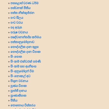
පසළොස් චරණ ධර්ම
+
පස්වනක් පීතිය
+
පත්ත නික්කුජ්ජන
+
පංච සීලය
+
පංච වරය
+
පද අරුත
+
පරුෂ වචනය
+
පඤ්චානන්තර්‍ය්‍ය කර්මය
+
පත්තානුමෝදනාව
+
පෞද්ගලික දාන
තුදුස
+
පෞද්ගලික දාන විපාක
+
පිං පොත
+
පිං කම් එක්වරක් පමණි
+
පිං කම් සහ ආනිසංස
+
පිං අනුමෝදන් වීම
+
පිං නොකල් අට
+
පිශුන වචනය
+
පුණ්‍ය විපාක
+
ප්‍රාප්ති දානය
+
ප්‍රාණාතිපාත
+
පීතිය
+
පොහොය විස්තරය
+