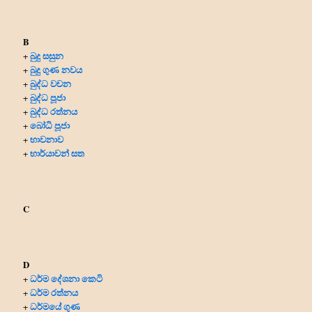
B
බුදු සසුන
+
බුදු ගුණ නවය
+
බුද්ධ වචන
+
බුද්ධ පූජා
+
බුද්ධ රත්නය
+
බෝධි පූජා
+
භාවනාව
+
භාර්යාවන් සත
+
C
D
ධර්ම දේශනා කෙටි
+
ධර්ම රත්නය
+
ධර්මයේ ගුණ
+