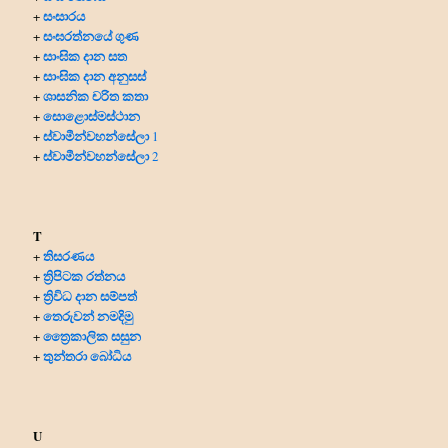
සංසාරය
+
සංඝරත්නයේ ගුණ
+
සාංඝික දාන සත
+
සාංඝික දාන අනුසස්
+
ශාසනික චරිත කතා
+
සොළොස්මස්ථාන
+
ස්වාමීන්වහන්සේලා
+
1
ස්වාමීන්වහන්සේලා
+
2
T
තිසරණය
+
ත්‍රිපිටක රත්නය
+
ත්‍රිවිධ දාන සම්පත්
+
තෙරුවන් නමදිමු
+
ත්‍රෛකාලික සසුන
+
තුන්තරා බෝධිය
+
U