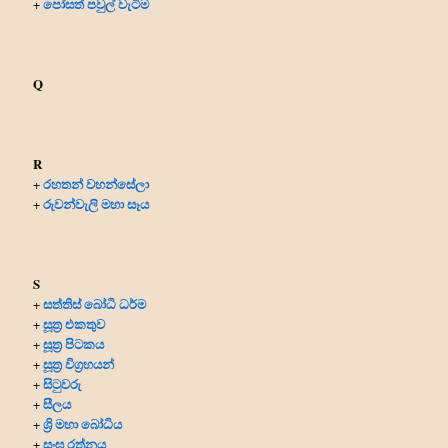
පෝසත් පවුල් වැටීම
+
Q
R
රහතන් වහන්සේලා
+
රුවන්වැලි මහා සෑය
+
S
සත්තිස් බෝධි ධර්ම
+
සූත්‍ර එකතුව
+
සූත්‍ර පිටකය
+
සූත්‍ර විග්‍රහයන්
+
සිටුවරු
+
සීලය
+
ශ්‍රි මහා බෝධිය
+
සංඝ රත්නය
+