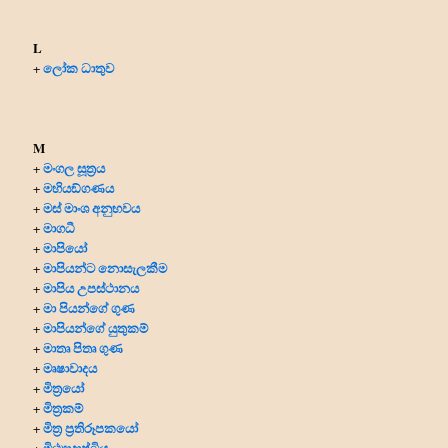
L
ලෝක ධාතුව
+
M
මංගල සූත්‍රය
+
මහියඞ්ගණය
+
මස් මාංශ අනුභවය
+
මාගධී
+
මාපියෝ
+
මාපියන්ට නොසැලකීම
+
මාපිය උපස්ථානය
+
මා පියන්ගේ ගුණ
+
මාපියන්ගේ යුතුකම්
+
මාතෘ පිතෘ ගුණ
+
මෘෂාවාදය
+
මිත්‍රයෝ
+
මිත්‍ර‍කම්
+
මිත්‍ර‍ ප්‍ර‍තිරූපකයෝ
+
මිථ්‍යාදෘෂ්ටිය