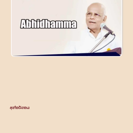
අන්තර්ගතය