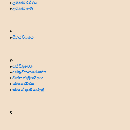
උපාසක රත්නය
+
උපාසක ගුණ
+
V
විනය පිටකය
+
W
වත් පිළිවෙත්
+
වස්තු විනාශයේ හේතු
+
වෘත්ත නිඃශ්‍රිතාදි දාන
+
වෙය්‍යාවච්චය
+
වෙනත් දහම් කරුණු
+
X