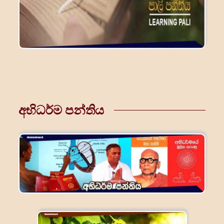
අභිධර්ම පන්තිය