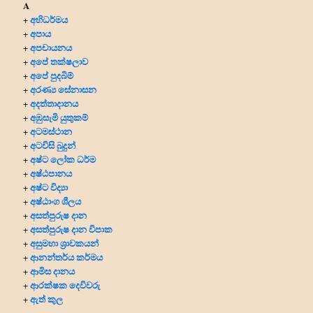
A
අභිධර්මය
+
අපාය
+
අපචායනය
+
අපේ තක්ෂලාව
+
අපේ පුදබිම්
+
අරණ්‍ය සේනාසන
+
අදත්තාදානය
+
අඹුසැමි යුතුකම්
+
අටමස්ථාන
+
අටවිසි බුදුන්
+
අෂ්ට ලෝක ධර්ම
+
අෂ්ඨපානය
+
අෂ්ට විද්‍යා
+
අෂ්ඨාංග ශීලය
+
අසත්පුරුෂ දාන
+
අසත්පුරුෂ දාන විපාක
+
අසුමහා ශ්‍රාවකයන්
+
ආනන්තර්ය කර්මය
+
ආමිස දානය
+
ආරක්ෂක දෙවිවරු
+
ඇත් කුල
+