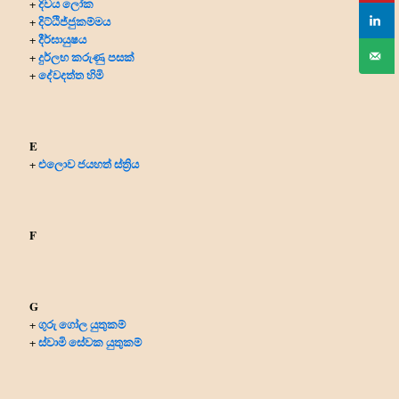
දිවය ලෝක
+
දිට්ඨිජ්ජුකම්මය
+
දීර්ඝායුෂය
+
දුර්ලභ කරුණු පසක්
+
දේවදත්ත හිමි
+
E
එලොව ජයහත් ස්ත්‍රිය
+
F
G
ගුරු ගෝල යුතුකම්
+
ස්වාමි සේවක යුතුකම්
+