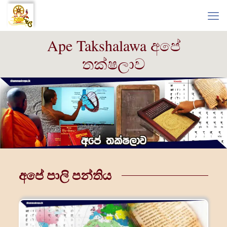
Ape Takshalawa අපේ
තක්ෂලාව
අපේ පාලි පන්තිය