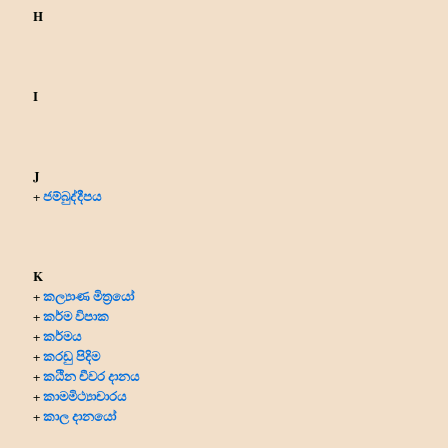
H
I
J
ජම්බුද්දීපය
+
K
කල්‍යාණ මිත්‍රයෝ
+
කර්ම විපාක
+
කර්මය
+
කරඩු පිදිම
+
කඨින චීවර දානය
+
කාමමිථ්‍යාචාරය
+
කාල දානයෝ
+