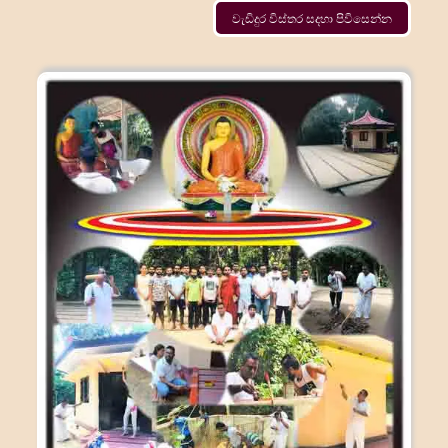
වැඩිදුර විස්තර සදහා පිවිසෙන්න