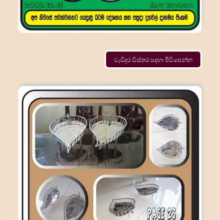
වැඩිදුර විස්තර සදහා පිවිසෙන්න