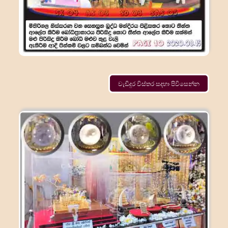
වැඩිදුර විස්තර සදහා පිවිසෙන්න