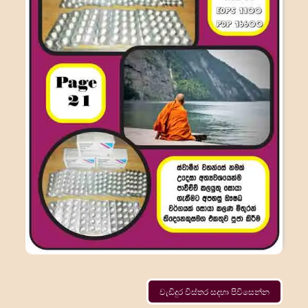
වැඩිදුර විස්තර සදහා පිවිසෙන්න