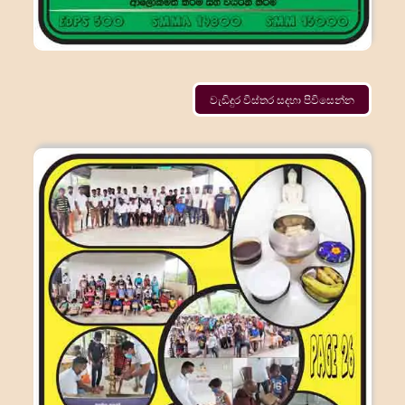
වැඩිදුර විස්තර සදහා පිවිසෙන්න