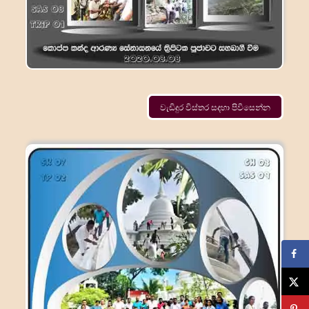
වැඩිදුර විස්තර සදහා පිවිසෙන්න