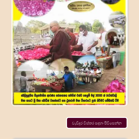
වැඩිදුර විස්තර සදහා පිවිසෙන්න