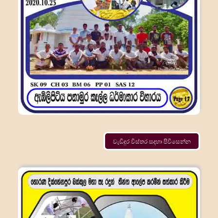
වැඩිදුර විස්තර සදහා පිවිසෙන්න