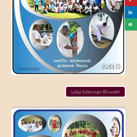
වැඩිදුර විස්තර සදහා පිවිසෙන්න