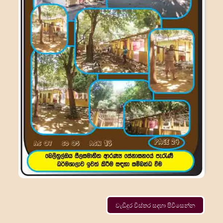
වැඩිදුර විස්තර සදහා පිවිසෙන්න