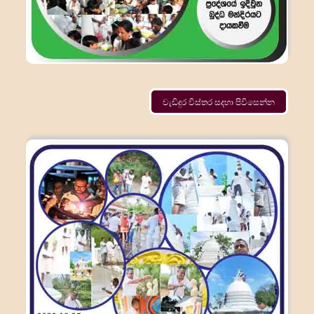
වැඩිදුර විස්තර සදහා පිවිසෙන්න