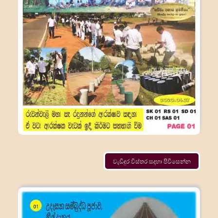
වැඩිදුර විස්තර සදහා පිවිසෙන්න