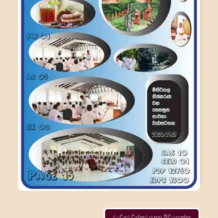
වැඩිදුර විස්තර සදහා පිවිසෙන්න