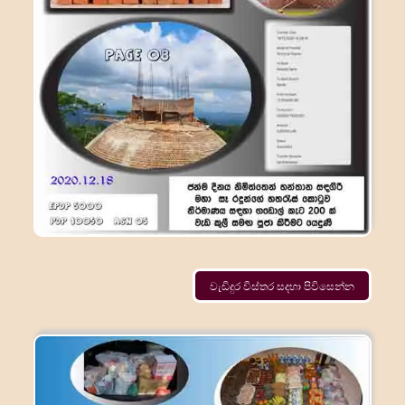
වැඩිදුර විස්තර සදහා පිවිසෙන්න