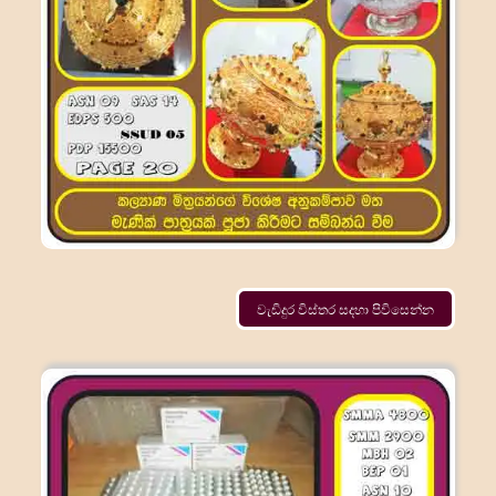
වැඩිදුර විස්තර සදහා පිවිසෙන්න