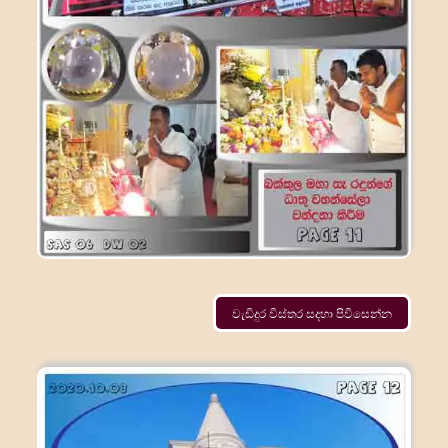
වැඩිදුර විස්තර සදහා පිවිසෙන්න