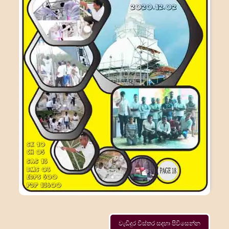
වැඩිදුර විස්තර සදහා පිවිසෙන්න