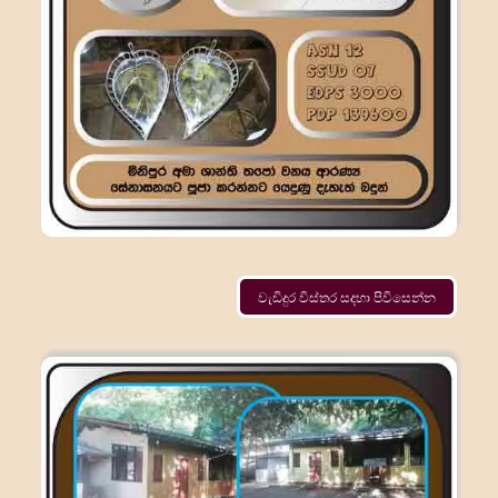
වැඩිදුර විස්තර සදහා පිවිසෙන්න