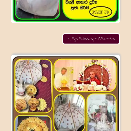
වැඩිදුර විස්තර සදහා පිවිසෙන්න