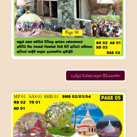
වැඩිදුර විස්තර සදහා පිවිසෙන්න