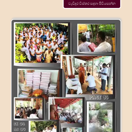
වැඩිදුර විස්තර සදහා පිවිසෙන්න