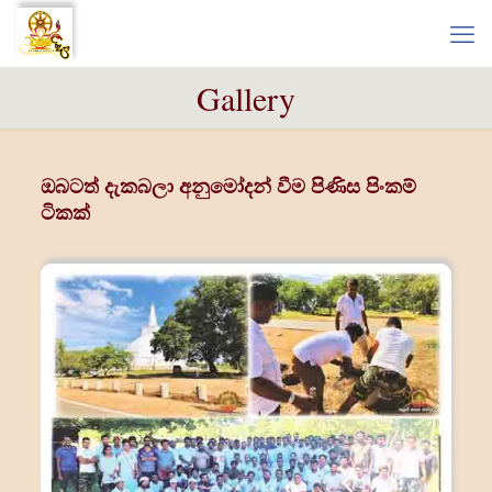
Gallery
ඔබටත් දැකබලා අනුමෝදන් වීම පිණිස පිංකම්
ටිකක්