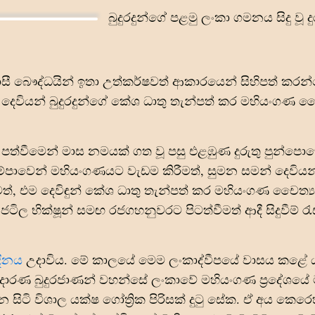
බුදුරදුන්ගේ පළමු ලංකා ගමනය සිදු වූ දුර
සී බෞද්ධයින් ඉතා උත්කර්ෂවත් ආකාරයෙන් සිහිපත් කරන්
දෙවියන් බුදුරදුන්ගේ කේශ ධාතු තැන්පත් කර මහියංගණ චෛ
 පත්වීමෙන් මාස නමයක් ගත වූ පසු එළඹුණ දුරුතු පුන්පො
ම්පාවෙන් මහියංගණයට වැඩම කිරීමත්, සුමන සමන් දෙවිය
ත්, එම දෙවිඳුන් කේශ ධාතු තැන්පත් කර මහියංගණ චෛත්‍ය 
ල භික්ෂූන් සමඟ රජගහනුවරට පිටත්වීමත් ආදී සිදුවීම් රැසක
දිනය
උදාවිය. මේ කාලයේ මෙම ලංකාද්වීපයේ වාසය කළේ ය
දාරණ බුදුරජාණන් වහන්සේ ලංකාවේ මහියංගණ ප්‍රදේශයේ
ටි විශාල යක්ෂ ගෝත්‍රික පිරිසක් දුටු සේක. ඒ අය කෙරෙ