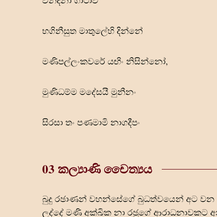
වන්දනා ගාථාව
භගිනීසුත මාතුලේහි දින්නේ
මණිපල්ලංකවරේ යඟිං නිසින්නෝ,
මුණිධම්ම මදේසයී මුනීනං
සිරසා තං පණමාමි නාගදීපං
03 කල්‍යාණි චෛත්‍යය
බුදු රඡාණන් වහන්සේගේ බුධත්වයෙන් අට ව
ලද්දේ මණි අක්ඛික නා රඡුගේ ආරාධනාවකට අනු