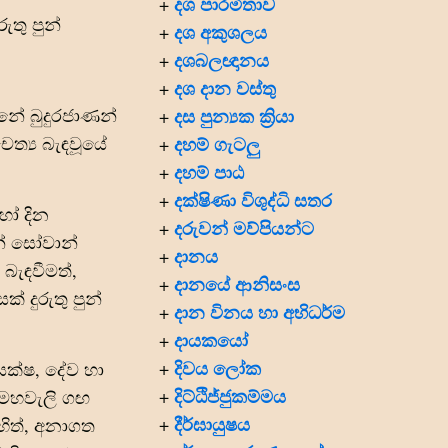
දශ පාරමිතාව
+
ුතු පුන්
දශ අකුශලය
+
දශබලඥානය
+
දශ දාන වස්තු
+
නේ බුදුරජාණන්
දස පුන්‍යක ක්‍රියා
+
ත්‍ය බැඳවූයේ
දහම් ගැටලු
+
දහම් පාඨ
+
දක්ෂිණා විශුද්ධි සතර
+
හෝ දින
දරුවන් මව්පියන්ට
+
න් සෝවාන්
දානය
+
බැඳවීමත්,
දානයේ ආනිසංස
+
් දුරුතු පුන්
දාන විනය හා අභිධර්ම
+
දායකයෝ
+
දිවය ලෝක
+
ක්ෂ, දේව හා
දිට්ඨිජ්ජුකම්මය
+
 මහවැලි ගඟ
දීර්ඝායුෂය
+
හිත්, අනාගත