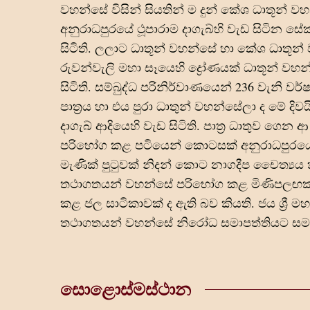
වහන්සේ විසින් සියතින් ම දුන් කේශ ධාතූන් වහන
අනුරාධපුරයේ ථූපාරාම දාගැබ්හි වැඩ සිටින
සිටිති. ලලාට ධාතූන් වහන්සේ හා කේශ ධාතූන්
රුවන්වැලි මහා සෑයෙහි ද්‍රෝණයක් ධාතූන් වහ
සිටිති. සම්බුද්ධ පරිනිර්වාණයෙන් 236 වැනි
පාත්‍ර‍ය හා එය පුරා ධාතුන් වහන්සේලා ද ම
දාගැබ් ආදියෙහි වැඩ සිටිති. පාත්‍ර‍ ධාතුව 
පරිභෝග කළ පටියෙන් කොටසක් අනුරාධපුරයේ
මැණික් පුටුවක් නිදන් කොට නාගදීප චෛත්‍ය
තථාගතයන් වහන්සේ පරිභෝග කළ මිණිපලඟක් ක
කළ ජල සාටිකාවක් ද ඇති බව කියති. ජය ශ්‍රී 
තථාගතයන් වහන්සේ නිරෝධ සමාපත්තියට සම 
සොළොස්මස්ථාන