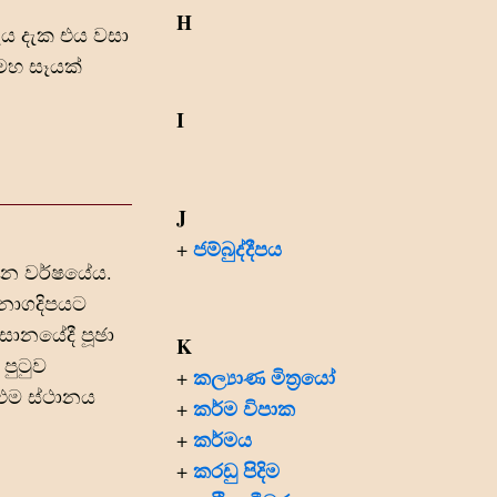
H
ෑය දැක එය වසා
 මහ සෑයක්
I
J
ජම්බුද්දීපය
+
 වන වර්ෂයේය.
 නාගදිපයට
සානයේදී පූඡා
K
පුටුව
කල්‍යාණ මිත්‍රයෝ
+
 එම ස්ථානය
කර්ම විපාක
+
කර්මය
+
කරඩු පිදිම
+