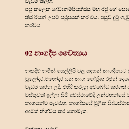
වැඩම කලහ.
පසු කලෙක දේවානම්පියතිස්ස මහ රජු ගේ සොහ
තිස් රියන් උසට ස්ථූපයක් කර වීය. පසුව දුටු 
කරවීය
02 නාගදීප චෛත්‍යය
නකදිව් නමින් සෙල්ලිපි වල සඳහන් නාගදීපයට
චූලෝදර,මහෝදර යන නාග ගෝත්‍රික රඡුන් දෙදෙ
වැඩම කරන ලදී. එහිදි කරුනු අවබෝධ කරගත් ර
වස්තුවක් ඉල්ලා සිටි අවස්ථාවේදි උන්වහන්සේ 
නාගයන්ට පැවරැහ. නාගදීපයේ මුලික සිද්ධස්ථ
අදටත් නිශ්චය කර නොමැත.