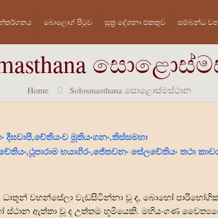
න්තර්ගතය
බොලොග් පි‍ටුව
සූත්‍ර දේශනා එකතුව
සම්බන්ධ ව
smasthana සොළොස්ම
Home
Solosmasthana සොළොස්මස්ථාන
ං දීඝවාපී,චේතියංච මූතියංගනං,තිස්සමහා
 චේතියං,ථූපාරාම භයාගිරං,ජේතවනං සේලචේතියං තථා කාච
ධාතූන් වහන්සේලා වැඩසිටින්නා වූ ද, බොහෝ පාරිභෝගික
ස්ථාන ඇත්තා වූ ද උත්තම භූමියෙකි. මහියංගණ චෛත්‍ය