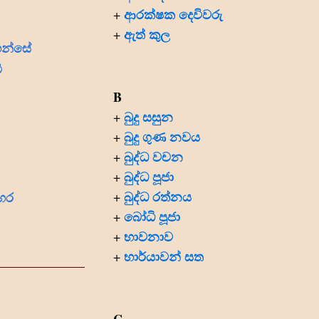
ආරක්ෂක දෙවිවරු
+
ඇත් කුල
+
වහන්සේ
ි
B
බුදු සසුන
+
බුදු ගුණ නවය
+
බුද්ධ වචන
+
බුද්ධ පූජා
+
බුද්ධ රත්නය
ෙර
+
බෝධි පූජා
+
භාවනාව
+
භාර්යාවන් සත
+