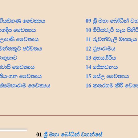
හියඞ්ගණ චෛත්‍යය
09 ශ්‍රී මහා බෝධීන් 
ාගදීප චෛත්‍යය
10 මිරිසවැටි සෑය පිහිට
ල්‍යාණි චෛත්‍යය
11
රුවන්වැලි මහසෑය
මන්තකූට පර්වතය
12 ථූපාරාමය
වාගුහාව
13 අභයගිරිය
ීඝවාපි චෛත්‍යය
14 ජේතවනය
ුතියංගන චෛත්‍යය
15 සේල චෛත්‍යය
ිස්සමහාරාම චෛත්‍යය
16 කතරගම කිරි වෙහ
01
ශ්‍රී මහා බෝධීන් වහන්සේ