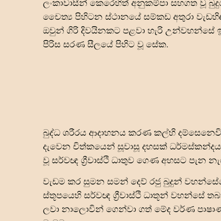
ලංකාවාසීන් කෙරෙහිත් අනුකම්පා සහගත වූ 
චෛත්‍ය පිහිටන ස්ථානයේ සම්කඩ අතුරා වැඩහිඳ ස
ඔවුන් ගිරි දිවයිනකට පළවා හැරි උන්වහන්සේ ඉන
පිරිස සරණ සීලයේ පිහිට වූ සේක.
බුද්ධ ශරීරය ආදාහනය කරණ කල්හි දම්සෙනෙවි සැ
දැවෙන චිත්කයෙන් සූවාසූ දහසක් ධර්මස්කන්දය 
වූ සර්වඥ ග්‍රීවාස්ථි ධාතුව ගෙණ අහසට පැන න
වැඩම කර සුමන සමන් දෙව් රජු බුදුන් වහන්සේගේ
ස්තූපයෙහි සර්වඥ ග්‍රීවාස්ථි ධාතූන් වහන්
ලවා නාලොවින් ගෙන්වා ගත් මේද වර්ණ පාෂා