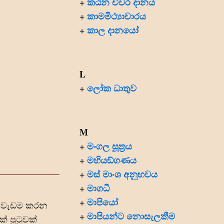
කඨින චීවර දානය
+
කාමමිථ්‍යාචාරය
+
කාල දානයෝ
+
L
ලෝක ධාතුව
+
M
මංගල සූත්‍රය
+
මහියඞ්ගණය
+
මස් මාංශ අනුභවය
+
මාගධී
+
මාපියෝ
+
ට වැඩම කරන
මාපියන්ට නොසැලකීම
+
් පුටුවක්