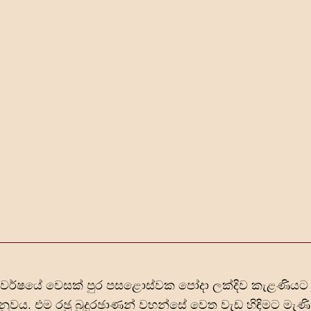
න වර්ෂයේ වෙසක් පුර පසළොස්වක පෝදා ලක්දිව කැළණිය
වය. එම රඡු බුදුරඡාණන් වහන්සේ වෙත වැඩ හිඳිමට මැණික