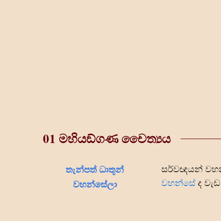
01 මහියඞ්ගණ චෛත්‍යය
තැන්පත් ධාතූන්
සර්වඥයන් වහන්
වහන්සේ
ද වැඩ 
වහන්සේලා