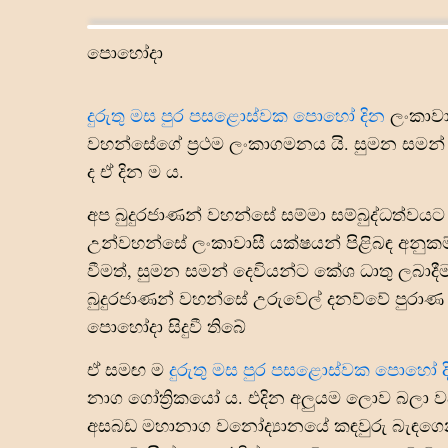
පොහෝදා
දුරුතු මස පුර පසළොස්වක පොහෝ දින
ලංකාවා
වහන්සේගේ ප්‍රථම ලංකාගමනය යි. සුමන සමන් 
ද ඒ දින ම ය.
අප බුදුරජාණන් වහන්සේ සම්මා සම්බුද්ධත්වයට
උන්වහන්සේ ලංකාවාසී යක්ෂයන් පිළිබඳ අනුක
වීමත්, සුමන සමන් දෙවියන්ට කේශ ධාතු ලබාදීම
බුදුරජාණන් වහන්සේ උරුවෙල් දනව්වේ පුරාණ ජටි
පොහෝදා සිදුවී තිබේ
ඒ සමඟ ම
දුරුතු මස පුර පසළොස්වක පොහෝ 
නාග ගෝත්‍රිකයෝ ය. එදින අලුයම ලොව බලා ව
අසබඩ මහානාග වනෝද්‍යානයේ කඳවුරු බැඳගෙන සි