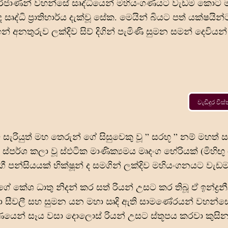
බුදුරජාණන් වහන්සේ සෘද්ධියෙන් මහියංගණයට වැඩම කොට
ෘද්ධි ප්‍රාතිහාර්ය දැක්වූ සේක. මෙයින් බියට පත් යක්ෂයි
් අනතුරුව ලක්දිව සිව් දිගින් පැමිණි සුමන සමන් දෙවියන් 
වැඩිදුර වි
රියුත් මහ තෙරුන් ගේ සිසුවෙකු වූ ” සරභූ ” නම් මහත් ඍ
ස්පර්ශ කලා වූ ස්ඵටික මාණික්‍යමය මෘදංග භේරියක් (මිහිඟු
ැගී පන්සියයක් භික්ෂූන් ද සමගින් ලක්දිව මහියංගනයට වැ
 කේශ ධාතු නිදන් කර සත්‍ රියන් උසට කර තිබූ ඒ ඉන්ද්‍රන
සේ තබා සීවලී සහ සුමන යන මහා ඍදි ඇති සාමණේරයන් වහන්
ණයෙන් සෑය වසා දොලොස් රියන් උසට ස්තූපය කරවා කුසින