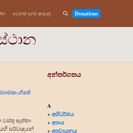
Donations
න්න
වෙනත් දහම් කරුණු
ස්ථාන
අන්තර්ගතය
රගාමකං,ඒ‍තේ
A
අභිධර්මය
+
 වස්තු ඇත්තා
අපාය
+
යෙහි සර්වඥයන්
අපචායනය
+