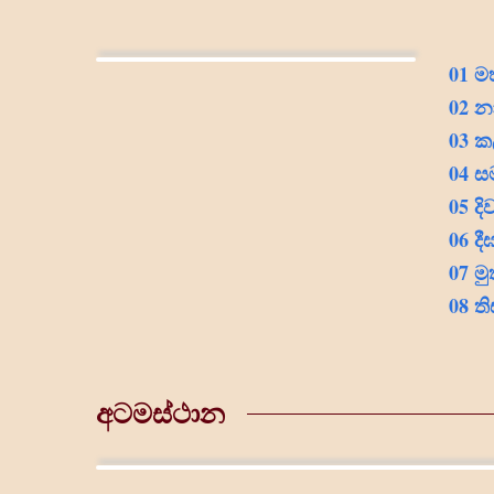
01
ම
02 න
03 ක
04 ස
05 දි
06 ද
07 ම
08 ත
අටමස්ථාන