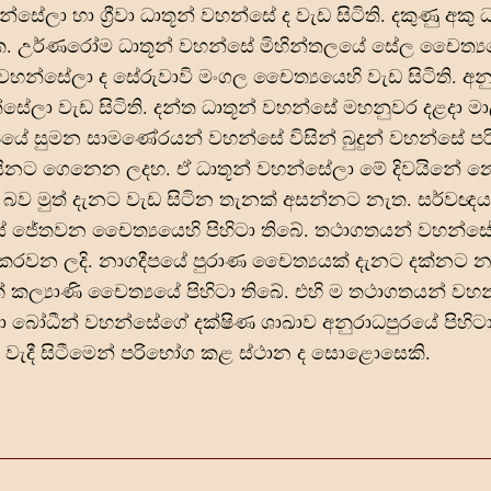
්සේලා හා ග්‍රීවා ධාතූන් වහන්සේ ද වැඩ සිටිති. දකුණු අකු
 සේක. උර්ණරෝම ධාතූන් වහන්සේ මිහින්තලයේ සේල චෛත්‍ය
 වහන්සේලා ද සේරුවාවි මංගල චෛත්‍යයෙහි වැඩ සිටිති. අ
න්සේලා වැඩ සිටිති. දන්ත ධාතූන් වහන්සේ මහනුවර දළදා ම
 වර්ෂයේ සුමන සාමණේරයන් වහන්සේ විසින් බුදුන් වහන්සේ
ේ දිවයිනට ගෙනෙන ලදහ. ඒ ධාතූන් වහන්සේලා මේ දිවයිනේ 
ගෙන ආ බව මුත් දැනට වැඩ සිටින තැනක් අසන්නට නැත. සර්ව
 ජේතවන චෛත්‍යයෙහි පිහිටා තිබේ. තථාගතයන් වහන්
ය කරවන ලදි. නාගදීපයේ පුරාණ චෛත්‍යයක් දැනට දක්නට න
ල්‍යාණි චෛත්‍යයේ පිහිටා තිබේ. එහි ම තථාගතයන් ව
මහා බෝධීන් වහන්සේගේ දක්ෂිණ ශාඛාව අනුරාධපුරයේ පිහිටා
වැදී සිටීමෙන් පරිභෝග කළ ස්ථාන ද සොළොසෙකි.