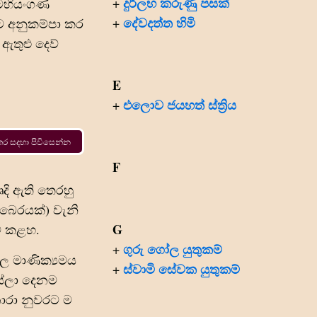
දුර්ලභ කරුණු පසක්
+
 මහියංගණ
දේවදත්ත හිමි
+
න්ට අනුකම්පා කර
ඇතුළු දෙව්
E
එලොව ජයහත් ස්ත්‍රිය
+
ස්තර සදහා පිවිසෙන්න
F
දි ඇති තෙරහු
 බෙරයක්) වැනි
G
ඩම කළහ.
ගුරු ගෝල යුතුකම්
+
ීල මාණික්‍යමය
ස්වාමි සේවක යුතුකම්
+
සේලා දෙනම
ාරා නුවරට ම