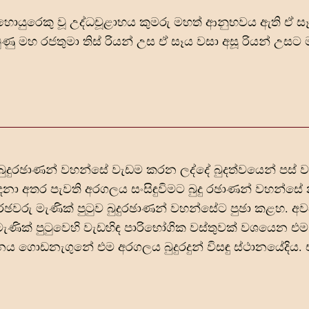
ොයුරෙකු වූ උද්ධචූළාභය කුමරු මහත් ආනුභවය ඇති ඒ ස
ගැමුණු මහ රජතුමා තිස් රියන් උස ඒ සෑය වසා අසූ රියන් උසට
 බුදුරඡාණන් වහන්සේ වැඩම කරන ලද්දේ බුදත්වයෙන් පස්
නා අතර පැවති අරගලය සංසිඳුවිමට බුදු රඡාණන් වහන්සේ
ඡවරු මැණික් පුටුව බුදුරඡාණන් වහන්සේ‍ට පුඡා කළහ. අව
මැණික් පුටුවෙහි වැඩහිඳ පාරිභෝගික වස්තුවක් වශයෙන එම 
ානය ගොඩනැගුනේ එම අරගලය බුදුරදුන් විසඳු ස්ථානයේදිය.