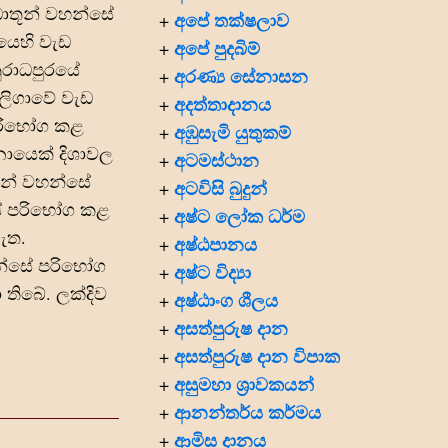
 ධාතූන් වහන්සේ
අපේ තක්ෂලාව
+
යෙහි වැඩ
අපේ පුදබිම්
+
නුරාධපුරයේ
අරණ්‍ය සේනාසන
+
ාලිගාවේ වැඩ
අදත්තාදානය
+
 පරිභෝග කළ
අඹුසැමි යුතුකම්
+
නොයෙක් දිශාවල
අටමස්ථාන
+
ඥයන් වහන්සේ
අටවිසි බුදුන්
+
සේ පරිභෝග කළ
අෂ්ට ලෝක ධර්ම
+
ැත.
අෂ්ඨපානය
+
හන්සේ පරිභෝග
අෂ්ට විද්‍යා
+
 තිබේ. ලක්දිව
අෂ්ඨාංග ශීලය
+
අසත්පුරුෂ දාන
+
අසත්පුරුෂ දාන විපාක
+
අසුමහා ශ්‍රාවකයන්
+
ආනන්තර්ය කර්මය
+
ආමිස දානය
+