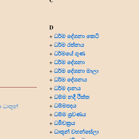
C
D
ධර්ම දේශනා කෙටි
+
ධර්ම රත්නය
+
ධර්මයේ ගුණ
+
ධර්ම දේශනා
+
ධර්ම දේශනා මාලා
+
ධර්ම දේශනය
+
ධර්ම දානය
+
ධම්ම නදී ථිත්ත
+
ධම්මපදය
+
ීවා ධාතූන්
ධම්ම ශ්‍රවණය
+
ධර්‍මචක්‍රය
+
ධාතූන් වහන්සේලා
+