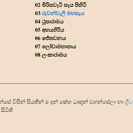
02 මිරිසවැටි සෑය පිහිටි
03
රුවන්වැලි මහසෑය
04 ථූපාරාමය
05 අභයගිරිය
06 ජේතවනය
07 ලෝවාමහාපාය
08 ලංකාරාමය
සේ විසින් සියතින් ම දුන් කේශ ධාතූන් වහන්සේලා හා
ග්‍ර
සිටිති