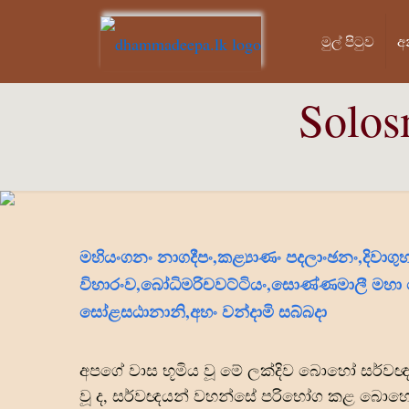
මුල් පි‍ටුව
අ
Solo
මහියංගනං නාගදීපං,කළ්‍යාණං පදලාංඡනං,දිවාගුහ
විහාරංව,බෝධිමරිචවට්ටියං,සොණ්ණමාලී මහා
සෝළසඨානානි,අහං වන්දාමි සබ්බදා
අපගේ වාස භූමිය වූ මේ ලක්දිව බොහෝ සර්වඥ 
වූ ද, සර්වඥයන් වහන්සේ පරිභෝග කළ බොහෝ 