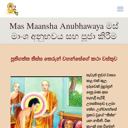
Mas Maansha Anubhawaya මස්
මාංශ අනුභවය සහ පූජා කිරීම
පූතිගත්ත තිස්ස තෙරුන් වහන්සේගේ කථා වස්තුව
සැවැත් නුවර වාසය
කළ එක් කුල
දරුවෙක් බුදුරදුන්
දෙසු බණ අසා
පැහැදී පැවිදි
උපසම්පදාව ද ලබා
ගත්හ. උන්වහන්සේ
ප්‍රකට වූයේ “තිස්ස”
යන නමිනි. ටික
කලක් ගත වීමෙන්