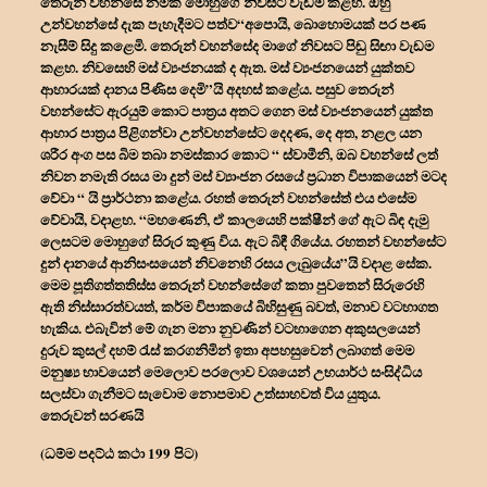
තෙරුන් වහන්සේ නමක් මොහුගේ නිවසට වැඩම කළහ. ඔහු
උන්වහන්සේ දැක පැහැදීමට පත්ව“අපොයි, බොහොමයක් පර පණ
නැසීම් සිදු කළෙමි. තෙරුන් වහන්සේද මාගේ නිවසට පිඬු සිඟා වැඩම
කළහ. නිවසෙහි මස් ව්‍යංජනයක් ද ඇත. මස් ව්‍යංජනයෙන් යුක්තව
ආහාරයක් දානය පිණිස දෙමි”යි අදහස් කළේය. පසුව තෙරුන්
වහන්සේට ඇරයුම් කොට පාත්‍රය අතට ගෙන මස් ව්‍යංජනයෙන් යුක්ත
ආහාර පාත්‍රය පිළිගන්වා උන්වහන්සේට දෙදණ, දෙ අත, නළල යන
ශරීර අංග පස බිම තබා නමස්කාර කොට “ ස්වාමීනි, ඔබ වහන්සේ ලත්
නිවන නමැති රසය මා දුන් මස් ව්‍යාංජන රසයේ ප්‍රධාන විපාකයෙන් මටද
වේවා “ යි ප්‍රාර්ථනා කළේය. රහත් තෙරුන් වහන්සේත් එය එසේම
වේවායි, වදාළහ. “මහණෙනි, ඒ කාලයෙහි පක්ෂීන් ගේ ඇට බිඳ දැමු
ලෙසටම මොහුගේ සිරුර කුණු විය. ඇට බිඳී ගියේය. රහතන් වහන්සේට
දුන් දානයේ ආනිසංසයෙන් නිවනෙහි රසය ලැබුයේය”යි වදාළ සේක.
මෙම පූතිගත්තතිස්ස තෙරුන් වහන්සේගේ කතා පුවතෙන් සිරුරෙහි
ඇති නිස්සාරත්වයත්, කර්ම විපාකයේ බිහිසුණු බවත්, මනාව වටහාගත
හැකිය. එබැවින් මේ ගැන මනා නුවණින් වටහාගෙන අකුසලයෙන්
දුරුව කුසල් දහම් රැස් කරගනිමින් ඉතා අපහසුවෙන් ලබාගත් මෙම
මනුෂ්‍ය භාවයෙන් මෙලොව පරලොව වශයෙන් උභයාර්ථ සංසිද්ධිය
සලස්වා ගැනීමට සැවොම නොපමාව උත්සාහවත් විය යුතුය.
තෙරුවන් සරණයි
(ධම්ම පදට්ඨ කථා 199 පිට)