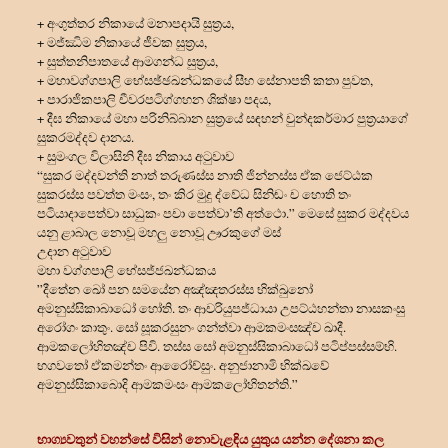
+ අංගුත්තර නිකායේ මනාපදායි සුත්‍රය,
+ මජ්ඣිම නිකායේ ජීවක සුත්‍රය,
+ සුත්තනිපාතයේ ආමගන්ධ සුත්‍රය,
+ මහාවග්ගපාලි භේසඡ්ඡඛන්ධකයේ සීහ සේනාපති කතා පුවත,
+ පාරාජිකපාලි චීවරපටිග්ගහන ශික්ෂා පදය,
+ දීඝ නිකායේ මහා පරිනිබ්බාන සුත්‍රයේ සඳහන් චුන්දකර්මාර පුත්‍රයාගේ
සුකරමද්දව දානය.
+ සුමංගල විලාසිනි දීඝ නිකාය අටුවාව
“සුකර මද්දවන්ති නාත් තරුණස්ස නාති ජින්නස්ස ඒක ජෙට්ඨක
සුකරස්ස පවත්ත මංසං, තං කිර මුදු ද්වේධ සිනිඬං ච හොති තං
පටියාදාපෙත්වා සාධුකං පචා පෙත්වා’ති අත්ථො.” මෙසේ සුකර මද්දවය
යනු ළාබාල නොවූ මහලු නොවූ ඌරකුගේ මස්
උදාන අටුවාව
මහා වග්ගපාලි භේසජ්ජඛන්ධකය
”දීතේන ඛෝ පන සමයේන අඤ්ඤතරස්‌ස භික්‌ඛුනෝ
අමනුස්‌සිකාබාධෝ හෝති. තං ආචරියුපජ්ධායා උපට්‌ඨහන්තා නාසකංසු
අරෝගං කාතුං. සෝ සූකරසුනං ගන්ත්වා ආමකමංසඤ්ච ඛාදී.
ආමකලෝහිතඤ්ච පිවි. තස්‌ස සෝ අමනුස්‌සිකාබාධෝ පටිප්පස්‌සම්භි.
භගවතෝ ඒකමන්තං ආරෝෙච්සුං. අනුජානාමි භික්‌ඛවේ
අමනුස්‌සිකාබාෙදි ආමකමංසං ආමකලෝහිතන්ති.”
භාග්‍යවතුන් වහන්සේ විසින් නොවැළඳිය යුතුය යන්න දේශනා කල