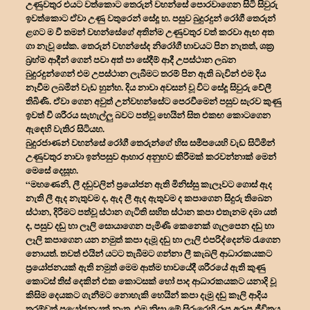
උණුවතුර එයට වත්කොට තෙරුන් වහන්සේ පොරවාගෙන සිටි සිවුරු
ඉවත්කොට ඒවා උණු වතුරෙන් සේදූ හ. පසුව බුදුරදුන් රෝගී තෙරුන්
ළගට ම වී තමන් වහන්සේගේ අතින්ම උණුවතුර වත් කරවා ඇඟ අත
ගා නැවූ සේක. තෙරුන් වහන්සේද නිරෝගී භාවයට පින නැතත්, ශක්‍ර
බ්‍රහ්ම ආදීන් ගෙන් පවා අත් පා සේදීම් ආදී උපස්ථාන ලබන
බුදුරදුන්ගෙන් එම උපස්ථාන ලැබීමට තරම් පින ඇති බැවින් එම දිය
නෑවීම ලබමින් වැඩ හුන්හ. දිය නාවා අවසන් වූ විට සේදූ සිවුරු වේලී
තිබිණි. ඒවා ගෙන අවුත් උන්වහන්සේට පෙරවීමෙන් පසුව සැරව කුණු
ඉවත් වී ශරීරය සැහැල්ලු බවට පත්වූ හෙයින් සිත එකඟ කොටගෙන
ඇඳෙහි වැතිර සිටියහ.
බුදුරජාණන් වහන්සේ රෝගී තෙරුන්ගේ හිස සමීපයෙහි වැඩ සිටිමින්
උණුවතුර නාවා ඉන්පසුව ආහාර අනුභව කිරීමක් කරවන්නාක් මෙන්
මෙසේ දෙසූහ.
“මහණෙනි, ලී දඬුවලින් ප්‍රයෝජන ඇති මිනිස්සු කැලෑවට ගොස් ඇද
නැති ලී ඇද නැතුවම ද, ඇද ලී ඇද ඇතුවම ද කපාගෙන සිදුරු තිබෙන
ස්ථාන, දිරීමට පත්වූ ස්ථාන ගැටිති සහිත ස්ථාන කපා එතැනම දමා යත්
ද, පසුව දඬු හා ලෑලි සොයාගෙන පැමිණි කෙනෙක් ගැලපෙන දඬු හා
ලෑලි කපාගෙන යන නමුත් කපා දැමූ දඬු හා ලෑලි එපරිද්දෙන්ම රැගෙන
නොයත්. තවත් එයින් යටට තැබීමට ගන්නා ලී කැබලි ආධාරකයකට
ප්‍රයෝජනයක් ඇති නමුත් මෙම ආත්ම භාවයේදී ශරීරයේ ඇති කුණු
කොටස් තිස් දෙකින් එක කොටසක් හෝ පාද ආධාරකයකට යනාදි වූ
කිසිම දෙයකට ගැනීමට නොහැකි හෙයින් කපා දැමු දඬු කෑලි ආදිය
තරම්වත් ප්‍රයෝජනයක් නැත. එම නිසා මේ සිරුරෙහි රූප අරූප ජීවිතය