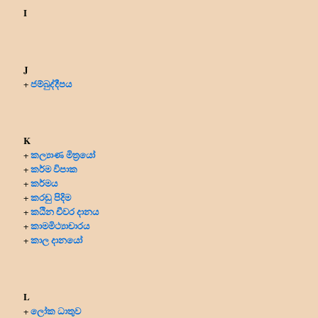
I
J
ජම්බුද්දීපය
+
K
කල්‍යාණ මිත්‍රයෝ
+
කර්ම විපාක
+
කර්මය
+
කරඩු පිදිම
+
කඨින චීවර දානය
+
කාමමිථ්‍යාචාරය
+
කාල දානයෝ
+
L
ලෝක ධාතුව
+