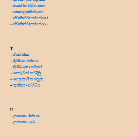
ශාසනික චරිත කතා
+
සොළොස්මස්ථාන
+
ස්වාමීන්වහන්සේලා
+
1
ස්වාමීන්වහන්සේලා
+
2
T
තිසරණය
+
ත්‍රිපිටක රත්නය
+
ත්‍රිවිධ දාන සම්පත්
+
තෙරුවන් නමදිමු
+
ත්‍රෛකාලික සසුන
+
තුන්තරා බෝධිය
+
U
උපාසක රත්නය
+
උපාසක ගුණ
+