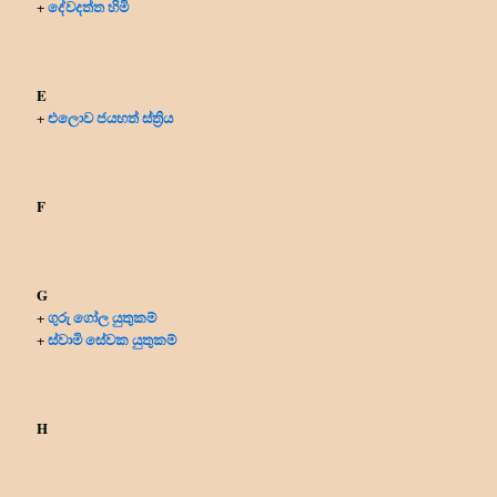
දේවදත්ත හිමි
+
E
එලොව ජයහත් ස්ත්‍රිය
+
F
G
ගුරු ගෝල යුතුකම්
+
ස්වාමි සේවක යුතුකම්
+
H