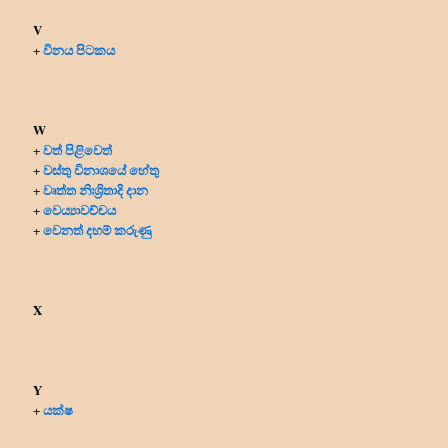
V
විනය පිටකය
+
W
වත් පිළිවෙත්
+
වස්තු විනාශයේ හේතු
+
වෘත්ත නිඃශ්‍රිතාදි දාන
+
වෙය්‍යාවච්චය
+
වෙනත් දහම් කරුණු
+
X
Y
යක්ෂ
+