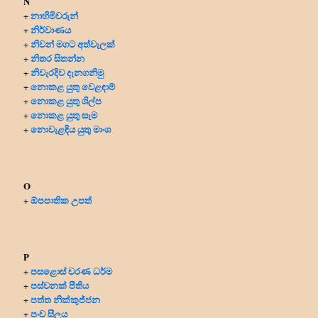
N
නාහිමිවරුන්
+
නිර්වාණය
+
නිවන් මගට අත්වැලක්
+
නිතර සිතන්න
+
නිවැරදිව දැනගනිමු
+
නොකළ යුතු වෙළඳාම්
+
නොකළ යුතු ශිල්ප
+
නොකළ යුතු සැම
+
නොවැළඳිය යුතු මාංශ
+
O
ඕපපාතික උපත්
+
P
පසළොස් චරණ ධර්ම
+
පස්වනක් පීතිය
+
පත්ත නික්කුජ්ජන
+
පංච සීලය
+