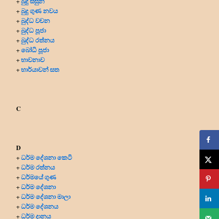
බුදු සසුන
+
බුදු ගුණ නවය
+
බුද්ධ වචන
+
බුද්ධ පූජා
+
බුද්ධ රත්නය
+
බෝධි පූජා
+
භාවනාව
+
භාර්යාවන් සත
+
C
D
ධර්ම දේශනා කෙටි
+
ධර්ම රත්නය
+
ධර්මයේ ගුණ
+
ධර්ම දේශනා
+
ධර්ම දේශනා මාලා
+
ධර්ම දේශනය
+
ධර්ම දානය
+