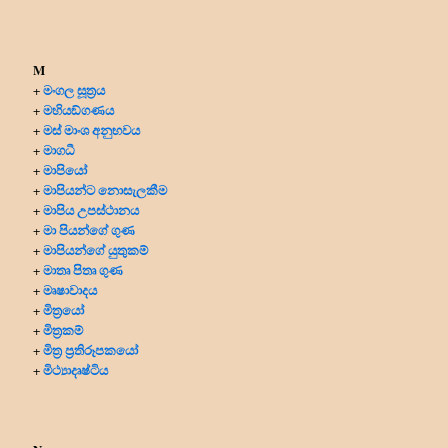
M
මංගල සූත්‍රය
+
මහියඞ්ගණය
+
මස් මාංශ අනුභවය
+
මාගධී
+
මාපියෝ
+
මාපියන්ට නොසැලකීම
+
මාපිය උපස්ථානය
+
මා පියන්ගේ ගුණ
+
මාපියන්ගේ යුතුකම්
+
මාතෘ පිතෘ ගුණ
+
මෘෂාවාදය
+
මිත්‍රයෝ
+
මිත්‍ර‍කම්
+
මිත්‍ර‍ ප්‍ර‍තිරූපකයෝ
+
මිථ්‍යාදෘෂ්ටිය
+