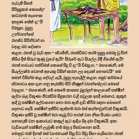
පැවැති සිතේ
පිරිසුදුකම කෙසේද?
කවරනම් තැනෙක
ඉපදුණ සේක් දැ”යි
විමසූහ. බුදුහු
උන්වහන්සේ
රහත්ව පිරිනිවන් පා
වදාළ බව දේශනා
කළහ. රහත් වූ බැව් අසා “ ස්වාමීනි, රහත්වීමට තරම් සුදුසු මෙබඳු වූ පින්
තිබිය දීත් සිරුර කුණූ වුයේ ඇයි? සිරුරේ ඇට සියල්ල බිඳී ගියේත් ඇයි?
රහත් භාවයට පත්වීමත් කෙසේ සිදු වී දැ”යි විමසූ හ. “ මහණෙනි, මේ
සියල්ලක්ම වෙනත් අයෙකු විසින් කරන ලද දෙයක් නොවෙයි” තම
තමන් විසින්ම කළ දේවල් යැයි, බුදුහු පැහැදිලි කළහ. පසුව කර්මයේ
ස්වභාවය අසා දැන ගනු කැමතිව සිටි භික්‍ෂූන් වහන්සේලාට මෙසේ
වදාළහ. “ මහණෙනි, මේ තෙමේ කාශ්‍යප බුදුරදුන් කාලයෙහි පක්ෂීන්
අල්වා බැඳ විකුණා ජීවත්වීම සිදුකරන වැදි පවුලක ඉපදී මොනර, කුකුළු
ආදි වූ පක්ෂීන් අල්වාගෙන නො මරා ඇති දැඩි කිරීම සඳහා බොහෝ
දෙනාට දෙයි. පක්ෂීන් ඉතිරිව ඇත්නම් මරා මස් කන්නවුන්ටත් විකුණයි.
විකුණා ඉතිරි වූ පක්ෂීන් මරා තැබූ විට නරක් වන නිසා පියඹා යාමට
නොහැකි වන ආකාරයට කකුල් ඇට ආදිය බිඳ දමා විකුණයි. ඉතා
වැඩියෙන් පක්ෂීන් ලැබුණි නම් ඔහු ද පිසවාගෙන කයි.
මොහුට එක් දිනක් මස් ව්‍යංජනයක් පිසූ විට පිඬු සිඟා හැසිරෙන රහත්