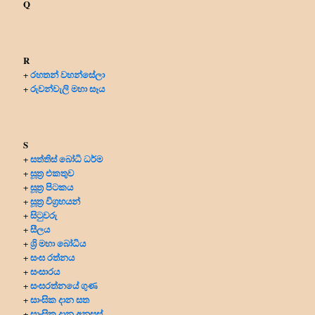
Q
R
රහතන් වහන්සේලා
+
රුවන්වැලි මහා සෑය
+
S
සත්තිස් බෝධි ධර්ම
+
සූත්‍ර එකතුව
+
සූත්‍ර පිටකය
+
සූත්‍ර විග්‍රහයන්
+
සිටුවරු
+
සීලය
+
ශ්‍රි මහා බෝධිය
+
සංඝ රත්නය
+
සංසාරය
+
සංඝරත්නයේ ගුණ
+
සාංඝික දාන සත
+
සාංඝික දාන අනුසස්
+