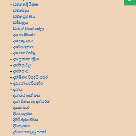
ධම්ම නදී ථිත්ත
+
ධම්මපදය
+
ධම්ම ශ්‍රවණය
+
ධර්‍මචක්‍රය
+
ධාතූන් වහන්සේලා
+
දශ පාරමිතාව
+
දශ අකුශලය
+
දශබලඥානය
+
දශ දාන වස්තු
+
දස පුන්‍යක ක්‍රියා
+
දහම් ගැටලු
+
දහම් පාඨ
+
දක්ෂිණා විශුද්ධි සතර
+
දරුවන් මව්පියන්ට
+
දානය
+
දානයේ ආනිසංස
+
දාන විනය හා අභිධර්ම
+
දායකයෝ
+
දිවය ලෝක
+
දිට්ඨිජ්ජුකම්මය
+
දීර්ඝායුෂය
+
දුර්ලභ කරුණු පසක්
+