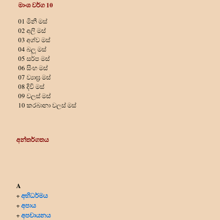
මාංශ වර්ග 10
01 මිනී මස්
02 අලි මස්
03 අශ්ව මස්
04 බලූ මස්
05 සර්ප මස්
06 සිංහ මස්
07 ව්‍යාඝ්‍ර මස්
08 දිවි මස්
09 වලස් මස්
10 කරබානා වලස් මස්
අන්තර්ගතය
A
අභිධර්මය
+
අපාය
+
අපචායනය
+