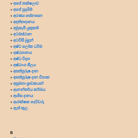
අපේ තක්ෂලාව
+
අපේ පුදබිම්
+
අරණ්‍ය සේනාසන
+
අදත්තාදානය
+
අඹුසැමි යුතුකම්
+
අටමස්ථාන
+
අටවිසි බුදුන්
+
අෂ්ට ලෝක ධර්ම
+
අෂ්ඨපානය
+
අෂ්ට විද්‍යා
+
අෂ්ඨාංග ශීලය
+
අසත්පුරුෂ දාන
+
අසත්පුරුෂ දාන විපාක
+
අසුමහා ශ්‍රාවකයන්
+
ආනන්තර්ය කර්මය
+
ආමිස දානය
+
ආරක්ෂක දෙවිවරු
+
ඇත් කුල
+
B