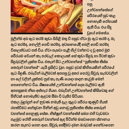
පසු
උන්වහන්සේගේ
ශරීරයෙහි සුව කළ
නොහැකි රෝගයක්
ඇති විය. එය සිදු
වූයේ මෙසේය.
මුලින්ම අබ ඇට තරම් කුඩා බිබිළි මතු වී පසුව ඒවා මුං ඇට තරම් ද, මෑ
ඇට තරම්ද, නෙල්ලි ගෙඩි තරම්ද, අවසානයේදී බෙලි ගෙඩි තරම්ද
විශාලත්වයට පත් විය. ඒවා පැසවා පැළී හිල් වන්නට ද වූ අතර මුළු
ශරීරයම වේයන් කෑ පරඬැල් කොලයක් සේ කුඩා සිදුරු හා ඊටත් කුඩා
සිදුරුවලින් යුක්ත විය. එතැන් සිට උන්වහන්සේ “පූතිගත්ත තිස්ස
තෙරුන් වහන්සේ” යැයි ප්‍රසිද්ධ වූහ. පසුව දවස් කිහිපයකින් ශරීරයේ
ඇට බිඳුණි. එබැවින් බැලීමටත් අපහසු වූ අතර පෙරවු සිවුරු සැරවවලින්
හා ලේ වලින් යුක්තව පුස් කෑ පැණි යොදා සාදන කැවුම් මෙන්
පෙනෙන්නට විය. ශිෂ්‍යයෝත් උන්වහන්සේ දෙස බැලීමට ඇති
අපහසුකම නිසා අත්හැර ගියහ. එබැවින් උන්වහන්සේ කිසිවෙකු ගේ
පිහිටක් නොමැතිව ඇඳටම සීමා වී වැතිර සිටියහ.
එකල බුදුරදුන් ගේ නුවණ නමැති දැල තුළට ශරීරය කුණුවී ගියත්
රහත්වීමට හේතුවන පිනින් අඩු නොවු පූතිගත්ත තිස්ස තෙරුන්
වහන්සේ පෙනුණු සේක. භික්ෂූන් වහන්සේත් සමග එහි වැඩමවා
පළමුව රෝගී තෙරුන් වහන්සේ ඇඳ පිටින්ම ඔසවාගෙන ස්නානය
කරන තැනට ගෙන ආහ. සිවුරු සේදීමට දමන ඔරුවක් ගෙන්වාගෙන