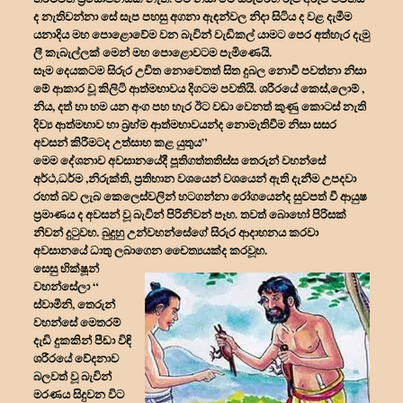
ද නැතිවන්නා සේ සැප පහසු අගනා ඇඳන්වල නිදා සිටිය ද වළ දැමීම
යනාදිය මහ පොළොවේම වන බැවින් වැඩිකල් යාමට පෙර අත්හැර දැමු
ලී කැබැල්ලක් මෙන් මහ පොළොවටම පැමිණෙයි.
සෑම දෙයකටම සිරුර උචිත නොවෙතත් සිත දුබල නොවී පවත්නා නිසා
මේ ආකාර වූ කිලිටි ආත්මභාවය දිගටම පවතියි. ශරීරයේ කෙස්,ලොම් ,
නිය, දත් හා හම යන අංග පහ හැර ඊට වඩා වෙනත් කුණු කොටස් නැති
දිව්‍ය ආත්මභාව හා බ්‍රහ්ම ආත්මභාවයන්ද නොමැතිවීම නිසා සසර
අවසන් කිරීමටද උත්සාහ කළ යුතුය”
මෙම දේශනාව අවසානයේදී පූතිගත්තතිස්ස තෙරුන් වහන්සේ
අර්ථ,ධර්ම ,නිරුක්ති, ප්‍රතිභාන වශයෙන් වශයෙන් ඇති දැනීම උපදවා
රහත් බව ලැබ කෙලෙස්වලින් හටගන්නා රෝගයෙන්ද සුවපත් වී ආයුෂ
ප්‍රමාණය ද අවසන් වූ බැවින් පිරිනිවන් පෑහ. තවත් බොහෝ පිරිසක්
නිවන් දුටුවහ. බුදුහු උන්වහන්සේගේ සිරුර ආදාහනය කරවා
අවසානයේ ධාතු ලබාගෙන චෛත්‍යයක්ද කරවූහ.
සෙසු භික්ෂූන්
වහන්සේලා “
ස්වාමීනි, තෙරුන්
වහන්සේ මෙතරම්
දැඩි දුකකින් පීඩා විඳි
ශරීරයේ වේදනාව
බලවත් වූ බැවින්
මරණය සිදුවන විට