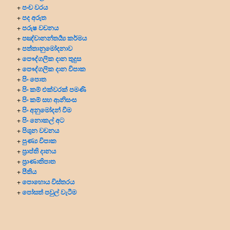
පංච වරය
+
පද අරුත
+
පරුෂ වචනය
+
පඤ්චානන්තර්‍ය්‍ය කර්මය
+
පත්තානුමෝදනාව
+
පෞද්ගලික දාන
තුදුස
+
පෞද්ගලික දාන විපාක
+
පිං පොත
+
පිං කම් එක්වරක් පමණි
+
පිං කම් සහ ආනිසංස
+
පිං අනුමෝදන් වීම
+
පිං නොකල් අට
+
පිශුන වචනය
+
පුණ්‍ය විපාක
+
ප්‍රාප්ති දානය
+
ප්‍රාණාතිපාත
+
පීතිය
+
පොහොය විස්තරය
+
පෝසත් පවුල් වැටීම
+