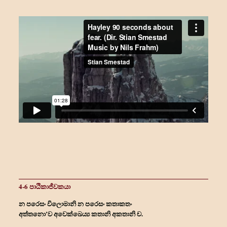
4-6 පාඨිකාජීවකයා
න පරෙසං විලොමානි න පරෙසං කතාකතං
අත්තනො’ව අවෙක්ඛෙය්‍ය කතානි අකතානි ච.