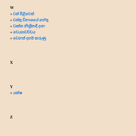
W
වත් පිළිවෙත්
+
වස්තු විනාශයේ හේතු
+
වෘත්ත නිඃශ්‍රිතාදි දාන
+
වෙය්‍යාවච්චය
+
වෙනත් දහම් කරුණු
+
X
Y
යක්ෂ
+
Z