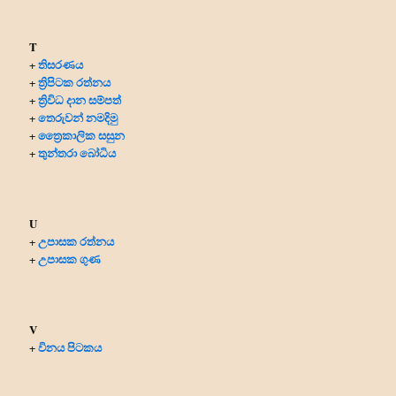
T
තිසරණය
+
ත්‍රිපිටක රත්නය
+
ත්‍රිවිධ දාන සම්පත්
+
තෙරුවන් නමදිමු
+
ත්‍රෛකාලික සසුන
+
තුන්තරා බෝධිය
+
U
උපාසක රත්නය
+
උපාසක ගුණ
+
V
විනය පිටකය
+