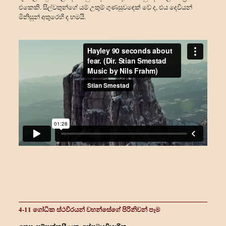
එකෙකි. සිල්වතුන්ගේ යම් උතුම් ගුණසුවඳෙක් වේ ද, එය දෙවියන්
මිනිසුන් අතුරෙහි ද හමයි.
4-11 ගෝධික ස්ථවිරයන් වහන්සේගේ පිරිනිවන් පෑම