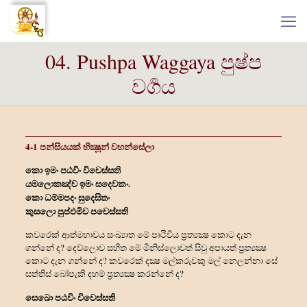
04. Pushpa Waggaya පුෂ්ප
වර්‍ගය
4-1 පන්සියයක් භික්‍ෂූන් වහන්සේලා
කො ඉමං පඨවිං විචෙස්සති
යමලොකඤ්ච ඉමං සදෙවකං.
කො ධම්මපදං සුදෙසිතං
කුසලො පුප්ඵමිව පචෙස්සති
කවරෙක් ආත්මභාවය සංඛ්‍යාත මේ පෘථිවිය ප්‍රත්‍යක්‍ෂ කොට දැන
ගන්නේ ද? දෙව්ලොව සහිත මේ මිනිස්ලොවත් සිවු අපායත් ප්‍රත්‍යක්‍ෂ
කොට දැන ගන්නේ ද? කවරෙක් දක්‍ෂ මල්කරුවකු මල් නෙලන්නා සේ
සත්තිස් බෝපැකි දහම් ප්‍රත්‍යක්‍ෂ කරන්නේ ද?
සෙඛො පඨවිං විචෙස්සති