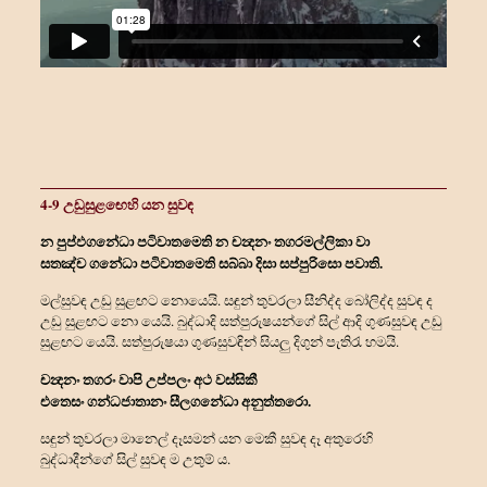
4-9 උඩුසුළඟෙහි යන සුවඳ
න පුප්ඵගන්‍ධො පටිවාතමෙති න චන්‍දනං තගරමල්ලිකා වා
සතඤ්ච ගන්‍ධො පටිවාතමෙති සබ්බා දිසා සප්පුරිසො පවාති.
මල්සුවඳ උඩු සුළඟට නොයෙයි. සඳුන් තුවරලා සීනිද්ද බෝලිද්ද සුවඳ ද
උඩු සුළඟට නො යෙයි. බුද්ධාදි සත්පුරුෂයන්ගේ සිල් ආදි ගුණසුවඳ උඩු
සුළඟට යෙයි. සත්පුරුෂයා ගුණසුවඳින් සියලු දිගුන් පැතිරැ හමයි.
චන්‍දනං තගරං වාපි උප්පලං අථ වස්සිකී
එතෙසං ගන්‍ධජාතානං සීලගන්‍ධො අනුත්තරො.
සඳුන් තුවරලා මානෙල් දෑසමන් යන මෙකී සුවඳ දෑ අතුරෙහි
බුද්ධාදීන්ගේ සිල් සුවඳ ම උතුම් ය.