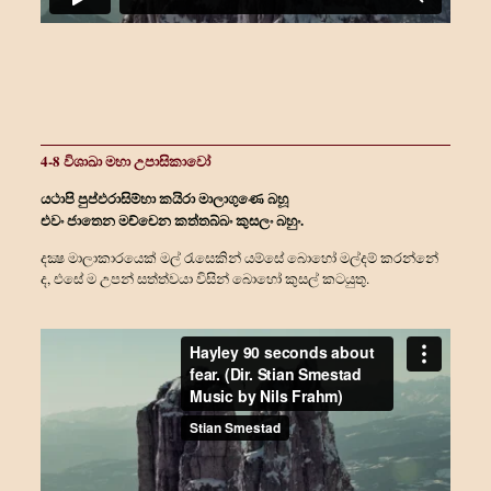
4-8 විශාඛා මහා උපාසිකාවෝ
යථාපි පුප්ඵරාසිම්හා කයිරා මාලාගුණෙ බහූ
එවං ජාතෙන මච්චෙන කත්තබ්බං කුසලං බහුං.
දක්‍ෂ මාලාකාරයෙක් මල් රැසෙකින් යම්සේ බොහෝ මල්දම් කරන්නේ
ද, එසේ ම උපන් සත්ත්‍වයා විසින් බොහෝ කුසල් කටයුතු.