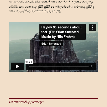
මෙරමාගේ පරොස් බස් මෙනෙහි නො කරන්නේ ය (නො කට යුතු).
මෙරමා කළ නො කළ දුසිරි සුසිරි නො බලන්නේ ය. තමා කළ දුසිරි ද
නො කළ සුසිරි ද බලන්නේ ය (බැලිය යුතු).
4-7 ඡත්තපාණි උපාසකතුමා