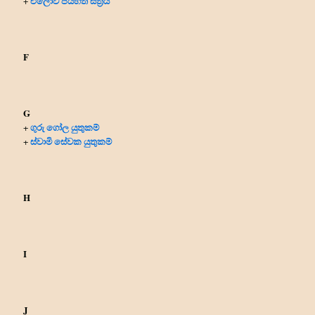
එලොව ජයහත් ස්ත්‍රිය
+
F
G
ගුරු ගෝල යුතුකම්
+
ස්වාමි සේවක යුතුකම්
+
H
I
J