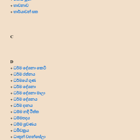
භාවනාව
+
භාර්යාවන් සත
+
C
D
ධර්ම දේශනා කෙටි
+
ධර්ම රත්නය
+
ධර්මයේ ගුණ
+
ධර්ම දේශනා
+
ධර්ම දේශනා මාලා
+
ධර්ම දේශනය
+
ධර්ම දානය
+
ධම්ම නදී ථිත්ත
+
ධම්මපදය
+
ධම්ම ශ්‍රවණය
+
ධර්‍මචක්‍රය
+
ධාතූන් වහන්සේලා
+