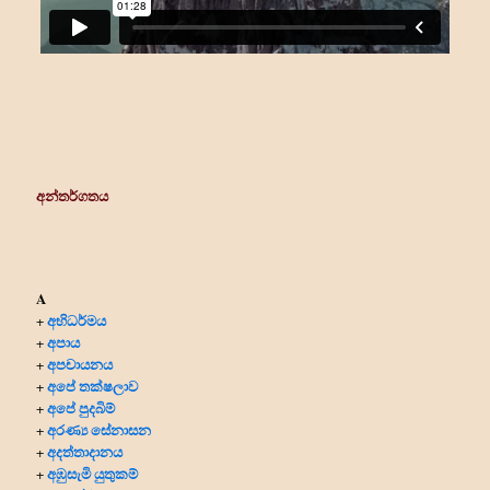
අන්තර්ගතය
A
අභිධර්මය
+
අපාය
+
අපචායනය
+
අපේ තක්ෂලාව
+
අපේ පුදබිම්
+
අරණ්‍ය සේනාසන
+
අදත්තාදානය
+
අඹුසැමි යුතුකම්
+