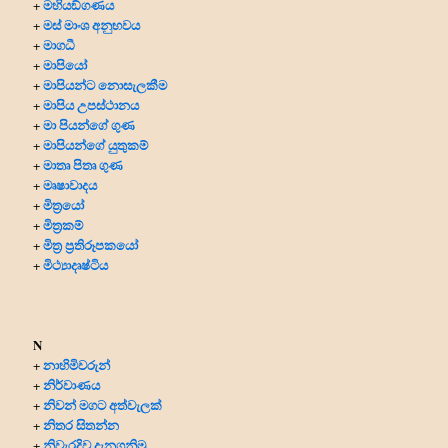
මහියඞ්ගණය
+
මස් මාංශ අනුභවය
+
මාගධී
+
මාපියෝ
+
මාපියන්ට නොසැලකීම
+
මාපිය උපස්ථානය
+
මා පියන්ගේ ගුණ
+
මාපියන්ගේ යුතුකම්
+
මාතෘ පිතෘ ගුණ
+
මෘෂාවාදය
+
මිත්‍රයෝ
+
මිත්‍ර‍කම්
+
මිත්‍ර‍ ප්‍ර‍තිරූපකයෝ
+
මිථ්‍යාදෘෂ්ටිය
+
N
නාහිමිවරුන්
+
නිර්වාණය
+
නිවන් මගට අත්වැලක්
+
නිතර සිතන්න
+
නිවැරදිව දැනගනිමු
+