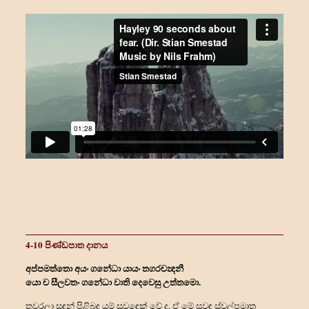
4-10 පිණ්ඩපාත දානය
අප්පමත්තො අයං ගන්‍ධො යායං තගරචන්‍දනී
යො ච සීලවතං ගන්‍ධො වාති දෙවෙසු උත්තමො.
තුවරලා සඳුන් පිළිබඳ යම් සුවඳෙක් වේ ද, ඒ මේ සුවඳ ස්වල්පමාත්‍ර