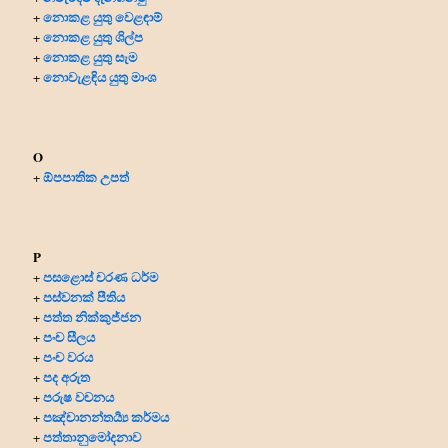
නොකළ යුතු වෙළඳාම්
+
නොකළ යුතු ශිල්ප
+
නොකළ යුතු සැම
+
නොවැළඳිය යුතු මාංශ
+
O
ඕපපාතික උපත්
+
P
පසළොස් චරණ ධර්ම
+
පස්වනක් පීතිය
+
පත්ත නික්කුජ්ජන
+
පංච සීලය
+
පංච වරය
+
පද අරුත
+
පරුෂ වචනය
+
පඤ්චානන්තර්‍ය්‍ය කර්මය
+
පත්තානුමෝදනාව
+