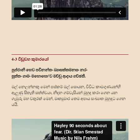
4-3 විඩූඩභ කුමාරයෝ
පුප්ඵානි හෙව පචිනන්තං බ්‍යාසත්තමනසං නරං
සුත්තං ගාමං මහොඝො’ව මච්චු ආදාය ගච්ඡති.
මල් නෙලන්නකු මෙන් පස්කම් මල් සොයන, විවිධ කාමගුණයන්හි
ඇලුණු සිතැති සත්ත්‍වයා, නිදන ගම්වැසියන් මුහුද කරා ගෙන යන
ගැඹුරු මහ වතුරක් මෙන්, මෘත්‍යුමාර තෙම අපාය සංඛ්‍යාත මුහුදට ගෙන
යයි.