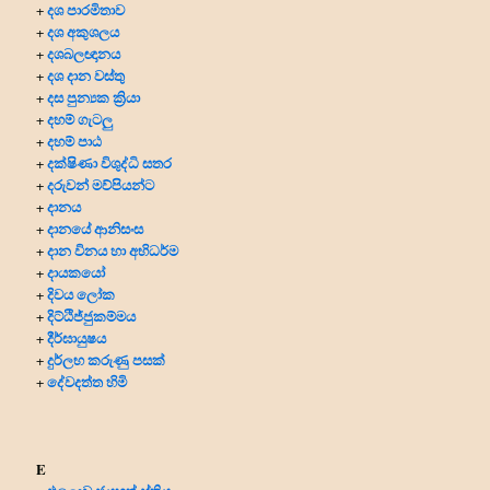
දශ පාරමිතාව
+
දශ අකුශලය
+
දශබලඥානය
+
දශ දාන වස්තු
+
දස පුන්‍යක ක්‍රියා
+
දහම් ගැටලු
+
දහම් පාඨ
+
දක්ෂිණා විශුද්ධි සතර
+
දරුවන් මව්පියන්ට
+
දානය
+
දානයේ ආනිසංස
+
දාන විනය හා අභිධර්ම
+
දායකයෝ
+
දිවය ලෝක
+
දිට්ඨිජ්ජුකම්මය
+
දීර්ඝායුෂය
+
දුර්ලභ කරුණු පසක්
+
දේවදත්ත හිමි
+
E