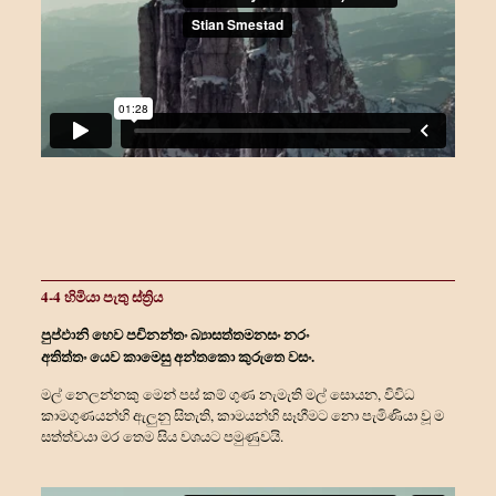
4-4 හිමියා පැතු ස්ත්‍රිය
පුප්ඵානි හෙව පචිනන්තං බ්‍යාසත්තමනසං නරං
අතිත්තං යෙව කාමෙසු අන්තකො කුරුතෙ වසං.
මල් නෙලන්නකු මෙන් පස් කම් ගුණ නැමැති මල් සොයන, විවිධ
කාමගුණයන්හි ඇලුනු සිතැති, කාමයන්හි සෑහීමට නො පැමිණියා වූ ම
සත්ත්‍වයා මර තෙම සිය වශයට පමුණුවයි.