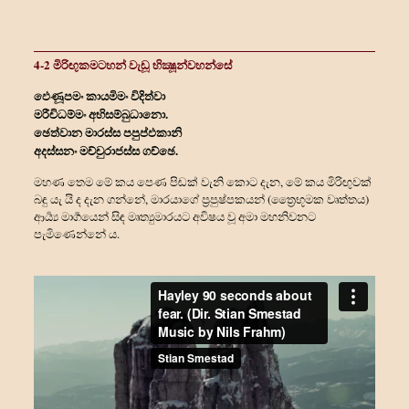
4-2 මිරිඟුකමටහන් වැඩූ භික්‍ෂූන්වහන්සේ
ඵෙණූපමං කායමිමං විදිත්‍වා
මරීචිධම්මං අභිසම්බුධානො.
ඡෙත්‍වාන මාරස්ස පපුප්ඵකානි
අදස්සනං මච්චුරාජස්ස ගච්ඡෙ.
මහණ තෙම මේ කය පෙණ පිඬක් වැනි කොට දැන, මේ කය මිරිඟුවක්
බඳු යැ යි ද දැන ගන්නේ, මාරයාගේ ප්‍රපුෂ්පකයන් (ත්‍රෛභූමක වෘත්තය)
ආර්‍ය්‍ය මාර්‍ගයෙන් සිඳ මෘත්‍යුමාරයට අවිෂය වූ අමා මහනිවනට
පැමිණෙන්නේ ය.