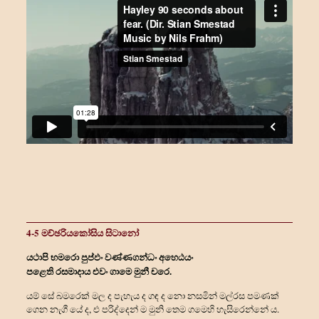
4-5 මච්ඡරියකෝසිය සිටානෝ
යථාපි භමරො පුප්ඵං වණ්ණගන්‍ධං අහෙඨයං
පළෙති රසමාදාය එවං ගාමෙ මුනී චරෙ.
යම් සේ බමරෙක් මල ද පැහැය ද ගඳ ද නො නසමින් මල්රස පමණක්
ගෙන නැගී යේ ද, එ පරිද්දෙන් ම මුනි තෙම ගමෙහි හැසිරෙන්නේ ය.