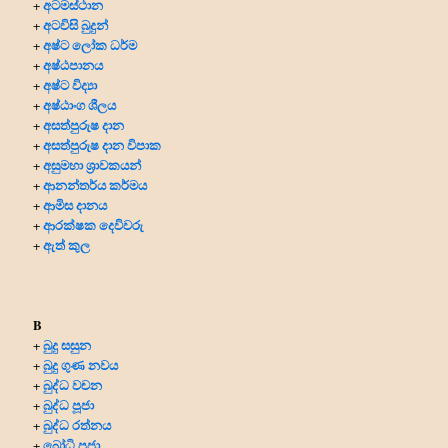
අටමස්ථාන
+
අටවිසි බුදුන්
+
අෂ්ට ලෝක ධර්ම
+
අෂ්ඨපානය
+
අෂ්ට විද්‍යා
+
අෂ්ඨාංග ශීලය
+
අසත්පුරුෂ දාන
+
අසත්පුරුෂ දාන විපාක
+
අසුමහා ශ්‍රාවකයන්
+
ආනන්තර්ය කර්මය
+
ආමිස දානය
+
ආරක්ෂක දෙවිවරු
+
ඇත් කුල
+
B
බුදු සසුන
+
බුදු ගුණ නවය
+
බුද්ධ වචන
+
බුද්ධ පූජා
+
බුද්ධ රත්නය
+
බෝධි පූජා
+