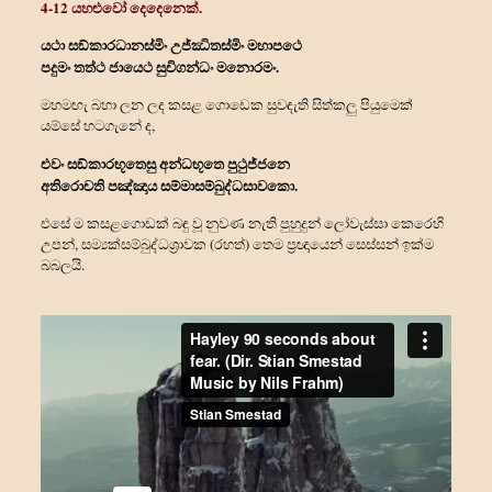
4-12 යහළුවෝ දෙදෙනෙක්.
යථා සඞ්කාරධානස්මිං උජ්ඣිතස්මිං මහාපථෙ
පදුමං තත්‍ථ ජායෙථ සුචිගන්‍ධං මනොරමං.
මහමඟැ බහා ලන ලද කසළ ගොඩෙක සුවඳැති සිත්කලු පියුමෙක්
යම්සේ හටගැනේ ද,
එවං සඞ්කාරභූතෙසු අන්‍ධභූතෙ පුථුජ්ජනෙ
අතිරොචති පඤ්ඤාය සම්මාසම්බුද්ධසාවකො.
එසේ ම කසළගොඩක් බඳු වූ නුවණ නැති පුහුදුන් ලෝවැස්සා කෙරෙහි
උපන්, සම්‍යක්සම්බුද්ධශ්‍රාවක (රහත්) තෙම ප්‍රඥායෙන් සෙස්සන් ඉක්ම
බබලයි.