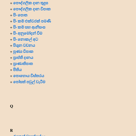
පෞද්ගලික දාන
තුදුස
+
පෞද්ගලික දාන විපාක
+
පිං පොත
+
පිං කම් එක්වරක් පමණි
+
පිං කම් සහ ආනිසංස
+
පිං අනුමෝදන් වීම
+
පිං නොකල් අට
+
පිශුන වචනය
+
පුණ්‍ය විපාක
+
ප්‍රාප්ති දානය
+
ප්‍රාණාතිපාත
+
පීතිය
+
පොහොය විස්තරය
+
පෝසත් පවුල් වැටීම
+
Q
R