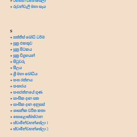
රහතන් වහන්සේලා
+
රුවන්වැලි මහා සෑය
+
S
සත්තිස් බෝධි ධර්ම
+
සූත්‍ර එකතුව
+
සූත්‍ර පිටකය
+
සූත්‍ර විග්‍රහයන්
+
සිටුවරු
+
සීලය
+
ශ්‍රි මහා බෝධිය
+
සංඝ රත්නය
+
සංසාරය
+
සංඝරත්නයේ ගුණ
+
සාංඝික දාන සත
+
සාංඝික දාන අනුසස්
+
ශාසනික චරිත කතා
+
සොළොස්මස්ථාන
+
ස්වාමීන්වහන්සේලා
+
1
ස්වාමීන්වහන්සේලා
+
2