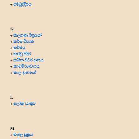
ජම්බුද්දීපය
+
K
කල්‍යාණ මිත්‍රයෝ
+
කර්ම විපාක
+
කර්මය
+
කරඩු පිදිම
+
කඨින චීවර දානය
+
කාමමිථ්‍යාචාරය
+
කාල දානයෝ
+
L
ලෝක ධාතුව
+
M
මංගල සූත්‍රය
+