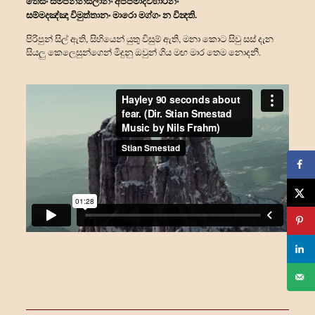
තෙසං සම්පන්නසීලානං අප්පමාදවිහාරිනං
සම්මදඤ්ඤා විමුත්තානං මාරො මග්ගං න වින්‍දති.
පිරිපුන් සිල් ඇති, සිහියෙන් යුතු විසුම් ඇති, මනා කොට සිවු සස් දැන
සියලු කෙලෙසුන්ගෙන් මිදුනු ඔවුන් ගිය මඟ මාර තෙම නොදනී.