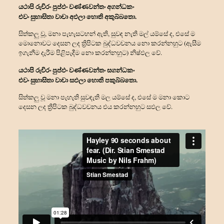
යථාපි රුචිරං පුප්ඵං වණ්ණවන්තං අගන්‍ධකං
එවං සුභාසිතා වාචා අඵලා හොති අකුබ්බතො.
සිත්කලු වූ, මනා පැහැසටහන් ඇති, සුවඳ නැති මල් යම්සේ ද, එසේ ම
මොනොවට දෙසන ලද ත්‍රිපිටක බුද්ධවචනය නො කරන්නහුට (ඇසීම
ඉගැනීම දැරීම පිළිපැදීම නො කරන්නහුට) නිෂ්ඵල වේ.
යථාපි රුචිරං පුප්ඵං වණ්ණවන්තං සගන්‍ධකං
එවං සුභාසිතා වාචා සඵලා හොති පකුබ්බතො.
සිත්කලු වූ මනා පැහැති සුවඳැති මල යම්සේ ද, එසේ ම මනා කොට
දෙසන ලද ත්‍රිපිටක බුද්ධවචනය එය කරන්නහුට සඵල වේ.