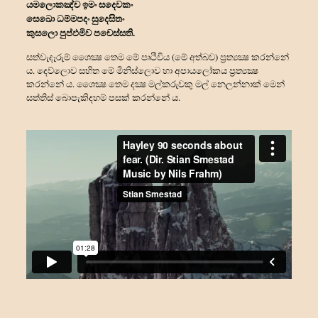
යමලොකඤ්ච ඉමං සදෙවකං
සෙඛො ධම්මපදං සුදෙසිතං
කුසලො පුප්ඵමිව පචෙස්සති.
සත්වැදෑරුම් ශෛක්‍ෂ තෙම මේ පෘථිවිය (මේ අත්බව) ප්‍රත්‍යක්‍ෂ කරන්නේ
ය. දෙව්ලොව සහිත මේ මිනිස්ලොව හා අපායලෝකය ප්‍රත්‍යක්‍ෂ
කරන්නේ ය. ශෛක්‍ෂ තෙම දක්‍ෂ මල්කරුවකු මල් නෙලන්නාක් මෙන්
සත්තිස් බොපැකිදහම් පසක් කරන්නේ ය.