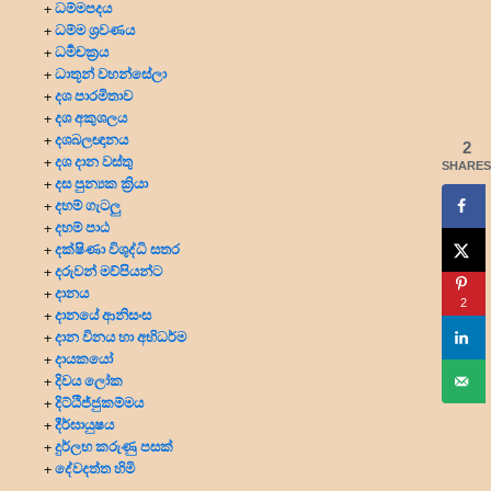
ධම්මපදය
+
ධම්ම ශ්‍රවණය
+
ධර්‍මචක්‍රය
+
ධාතූන් වහන්සේලා
+
දශ පාරමිතාව
+
දශ අකුශලය
+
දශබලඥානය
+
2
දශ දාන වස්තු
+
SHARES
දස පුන්‍යක ක්‍රියා
+
දහම් ගැටලු
+
දහම් පාඨ
+
දක්ෂිණා විශුද්ධි සතර
+
දරුවන් මව්පියන්ට
+
දානය
+
2
දානයේ ආනිසංස
+
දාන විනය හා අභිධර්ම
+
දායකයෝ
+
දිවය ලෝක
+
දිට්ඨිජ්ජුකම්මය
+
දීර්ඝායුෂය
+
දුර්ලභ කරුණු පසක්
+
දේවදත්ත හිමි
+