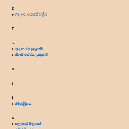
E
එලොව ජයහත් ස්ත්‍රිය
+
F
G
ගුරු ගෝල යුතුකම්
+
ස්වාමි සේවක යුතුකම්
+
H
I
J
ජම්බුද්දීපය
+
K
කල්‍යාණ මිත්‍රයෝ
+