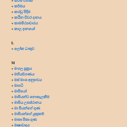
කර්ම විපාක
+
කර්මය
+
කරඩු පිදිම
+
කඨින චීවර දානය
+
කාමමිථ්‍යාචාරය
+
කාල දානයෝ
+
L
ලෝක ධාතුව
+
M
මංගල සූත්‍රය
+
මහියඞ්ගණය
+
මස් මාංශ අනුභවය
+
මාගධී
+
මාපියෝ
+
මාපියන්ට නොසැලකීම
+
මාපිය උපස්ථානය
+
මා පියන්ගේ ගුණ
+
මාපියන්ගේ යුතුකම්
+
මාතෘ පිතෘ ගුණ
+
මෘෂාවාදය
+