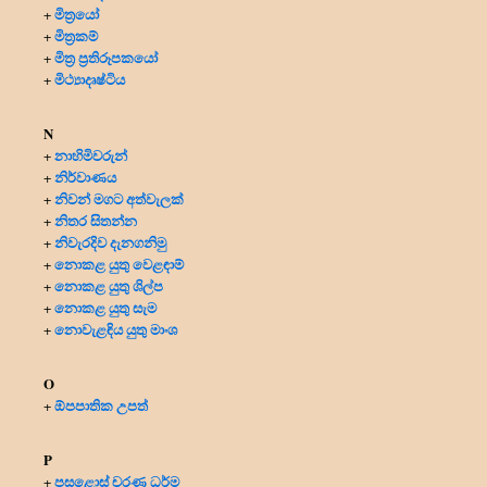
මිත්‍රයෝ
+
මිත්‍ර‍කම්
+
මිත්‍ර‍ ප්‍ර‍තිරූපකයෝ
+
මිථ්‍යාදෘෂ්ටිය
+
N
නාහිමිවරුන්
+
නිර්වාණය
+
නිවන් මගට අත්වැලක්
+
නිතර සිතන්න
+
නිවැරදිව දැනගනිමු
+
නොකළ යුතු වෙළඳාම්
+
නොකළ යුතු ශිල්ප
+
නොකළ යුතු සැම
+
නොවැළඳිය යුතු මාංශ
+
O
ඕපපාතික උපත්
+
P
පසළොස් චරණ ධර්ම
+