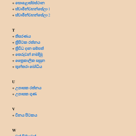
සොළොස්මස්ථාන
+
ස්වාමීන්වහන්සේලා
+
1
ස්වාමීන්වහන්සේලා
+
2
T
තිසරණය
+
ත්‍රිපිටක රත්නය
+
ත්‍රිවිධ දාන සම්පත්
+
තෙරුවන් නමදිමු
+
ත්‍රෛකාලික සසුන
+
තුන්තරා බෝධිය
+
U
උපාසක රත්නය
+
උපාසක ගුණ
+
V
විනය පිටකය
+
W