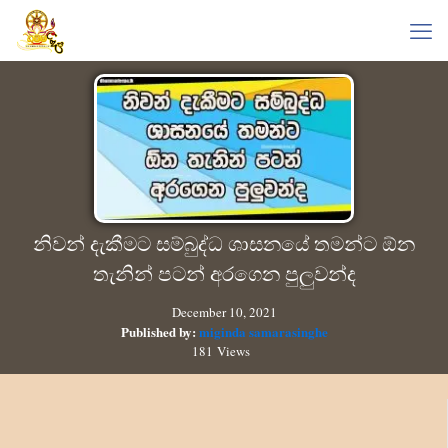
නිවන් දැකීමට සම්බුද්ධ ශාසනයේ තමන්ට ඕන
තැනින් පටන් අරගෙන පුලුවන්ද
December 10, 2021
Published by:
miginda samarasinghe
181 Views