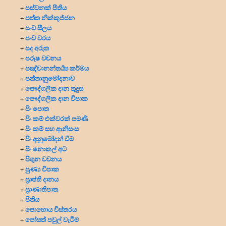
පස්වනක් පීතිය
+
පත්ත නික්කුජ්ජන
+
පංච සීලය
+
පංච වරය
+
පද අරුත
+
පරුෂ වචනය
+
පඤ්චානන්තර්‍ය්‍ය කර්මය
+
පත්තානුමෝදනාව
+
පෞද්ගලික දාන
තුදුස
+
පෞද්ගලික දාන විපාක
+
පිං පොත
+
පිං කම් එක්වරක් පමණි
+
පිං කම් සහ ආනිසංස
+
පිං අනුමෝදන් වීම
+
පිං නොකල් අට
+
පිශුන වචනය
+
පුණ්‍ය විපාක
+
ප්‍රාප්ති දානය
+
ප්‍රාණාතිපාත
+
පීතිය
+
පොහොය විස්තරය
+
පෝසත් පවුල් වැටීම
+