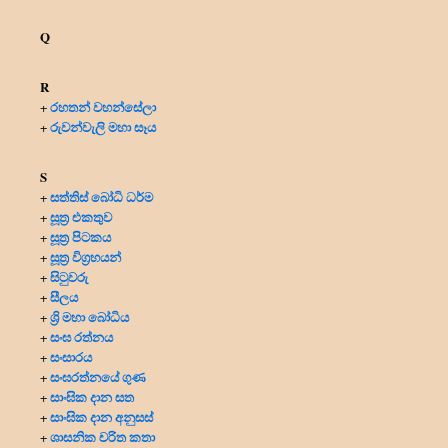
Q
R
රහතන් වහන්සේලා
+
රුවන්වැලි මහා සෑය
+
S
සත්තිස් බෝධි ධර්ම
+
සූත්‍ර එකතුව
+
සූත්‍ර පිටකය
+
සූත්‍ර විග්‍රහයන්
+
සිටුවරු
+
සීලය
+
ශ්‍රි මහා බෝධිය
+
සංඝ රත්නය
+
සංසාරය
+
සංඝරත්නයේ ගුණ
+
සාංඝික දාන සත
+
සාංඝික දාන අනුසස්
+
ශාසනික චරිත කතා
+