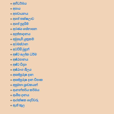
අභිධර්මය
+
අපාය
+
අපචායනය
+
අපේ තක්ෂලාව
+
අපේ පුදබිම්
+
අරණ්‍ය සේනාසන
+
අදත්තාදානය
+
අඹුසැමි යුතුකම්
+
අටමස්ථාන
+
අටවිසි බුදුන්
+
අෂ්ට ලෝක ධර්ම
+
අෂ්ඨපානය
+
අෂ්ට විද්‍යා
+
අෂ්ඨාංග ශීලය
+
අසත්පුරුෂ දාන
+
අසත්පුරුෂ දාන විපාක
+
අසුමහා ශ්‍රාවකයන්
+
ආනන්තර්ය කර්මය
+
ආමිස දානය
+
ආරක්ෂක දෙවිවරු
+
ඇත් කුල
+