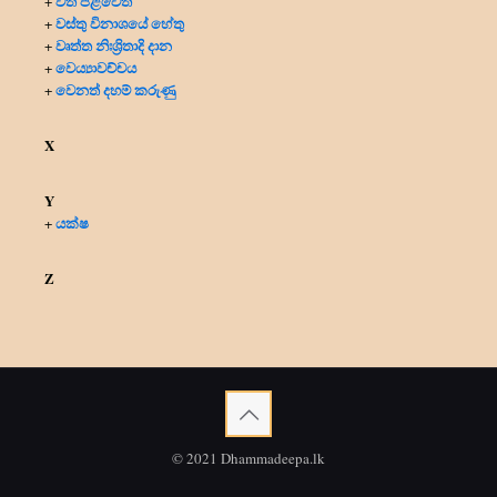
වත් පිළිවෙත්
+
වස්තු විනාශයේ හේතු
+
වෘත්ත නිඃශ්‍රිතාදි දාන
+
වෙය්‍යාවච්චය
+
වෙනත් දහම් කරුණු
+
X
Y
යක්ෂ
+
Z
© 2021 Dhammadeepa.lk