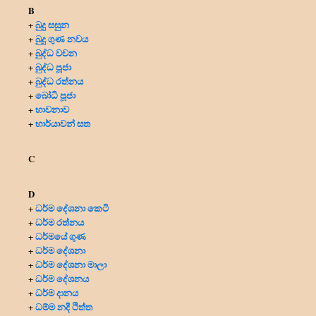
B
බුදු සසුන
+
බුදු ගුණ නවය
+
බුද්ධ වචන
+
බුද්ධ පූජා
+
බුද්ධ රත්නය
+
බෝධි පූජා
+
භාවනාව
+
භාර්යාවන් සත
+
C
D
ධර්ම දේශනා කෙටි
+
ධර්ම රත්නය
+
ධර්මයේ ගුණ
+
ධර්ම දේශනා
+
ධර්ම දේශනා මාලා
+
ධර්ම දේශනය
+
ධර්ම දානය
+
ධම්ම නදී ථිත්ත
+