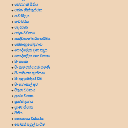
පස්වනක් පීතිය
+
පත්ත නික්කුජ්ජන
+
පංච සීලය
+
පංච වරය
+
පද අරුත
+
පරුෂ වචනය
+
පඤ්චානන්තර්‍ය්‍ය කර්මය
+
පත්තානුමෝදනාව
+
පෞද්ගලික දාන
තුදුස
+
පෞද්ගලික දාන විපාක
+
පිං පොත
+
පිං කම් එක්වරක් පමණි
+
පිං කම් සහ ආනිසංස
+
පිං අනුමෝදන් වීම
+
පිං නොකල් අට
+
පිශුන වචනය
+
පුණ්‍ය විපාක
+
ප්‍රාප්ති දානය
+
ප්‍රාණාතිපාත
+
පීතිය
+
පොහොය විස්තරය
+
පෝසත් පවුල් වැටීම
+