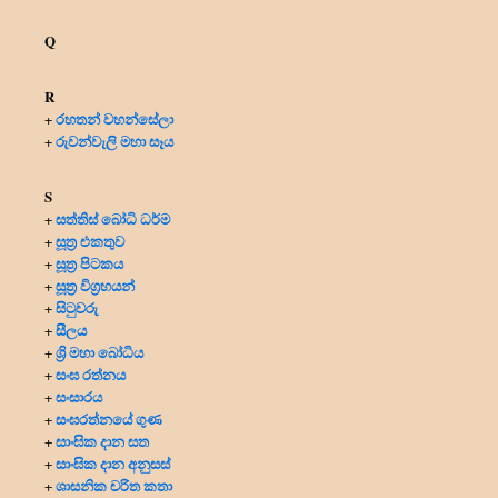
Q
R
රහතන් වහන්සේලා
+
රුවන්වැලි මහා සෑය
+
S
සත්තිස් බෝධි ධර්ම
+
සූත්‍ර එකතුව
+
සූත්‍ර පිටකය
+
සූත්‍ර විග්‍රහයන්
+
සිටුවරු
+
සීලය
+
ශ්‍රි මහා බෝධිය
+
සංඝ රත්නය
+
සංසාරය
+
සංඝරත්නයේ ගුණ
+
සාංඝික දාන සත
+
සාංඝික දාන අනුසස්
+
ශාසනික චරිත කතා
+