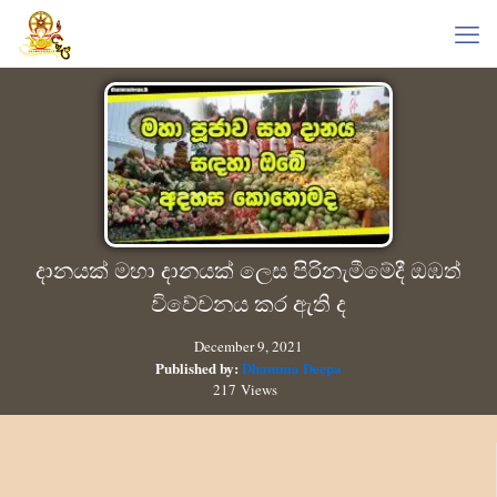
දානයක් මහා දානයක් ලෙස පිරිනැමීමේදී ඔඹත්
විවේචනය කර ඇති ද
December 9, 2021
Published by:
Dhamma Deepa
217 Views