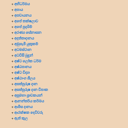
අභිධර්මය
+
අපාය
+
අපචායනය
+
අපේ තක්ෂලාව
+
අපේ පුදබිම්
+
අරණ්‍ය සේනාසන
+
අදත්තාදානය
+
අඹුසැමි යුතුකම්
+
අටමස්ථාන
+
අටවිසි බුදුන්
+
අෂ්ට ලෝක ධර්ම
+
අෂ්ඨපානය
+
අෂ්ට විද්‍යා
+
අෂ්ඨාංග ශීලය
+
අසත්පුරුෂ දාන
+
අසත්පුරුෂ දාන විපාක
+
අසුමහා ශ්‍රාවකයන්
+
ආනන්තර්ය කර්මය
+
ආමිස දානය
+
ආරක්ෂක දෙවිවරු
+
ඇත් කුල
+