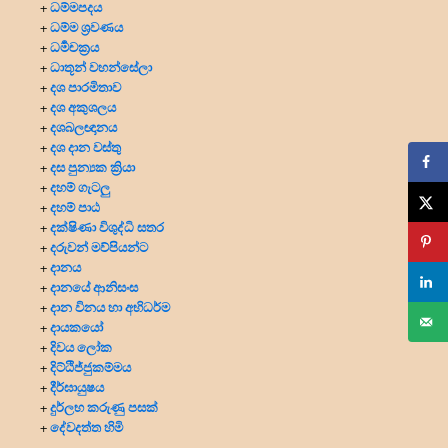
ධම්මපදය
+
ධම්ම ශ්‍රවණය
+
ධර්‍මචක්‍රය
+
ධාතූන් වහන්සේලා
+
දශ පාරමිතාව
+
දශ අකුශලය
+
දශබලඥානය
+
දශ දාන වස්තු
+
දස පුන්‍යක ක්‍රියා
+
දහම් ගැටලු
+
දහම් පාඨ
+
දක්ෂිණා විශුද්ධි සතර
+
දරුවන් මව්පියන්ට
+
දානය
+
දානයේ ආනිසංස
+
දාන විනය හා අභිධර්ම
+
දායකයෝ
+
දිවය ලෝක
+
දිට්ඨිජ්ජුකම්මය
+
දීර්ඝායුෂය
+
දුර්ලභ කරුණු පසක්
+
දේවදත්ත හිමි
+