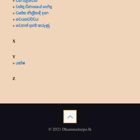
වත් පිළිවෙත්
+
වස්තු විනාශයේ හේතු
+
වෘත්ත නිඃශ්‍රිතාදි දාන
+
වෙය්‍යාවච්චය
+
වෙනත් දහම් කරුණු
+
X
Y
යක්ෂ
+
Z
© 2021 Dhammadeepa.lk