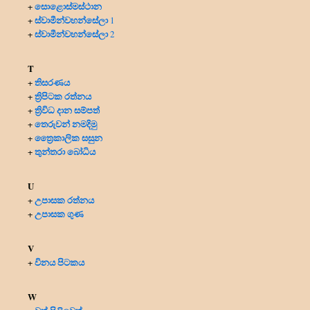
සොළොස්මස්ථාන
+
ස්වාමීන්වහන්සේලා
+
1
ස්වාමීන්වහන්සේලා
+
2
T
තිසරණය
+
ත්‍රිපිටක රත්නය
+
ත්‍රිවිධ දාන සම්පත්
+
තෙරුවන් නමදිමු
+
ත්‍රෛකාලික සසුන
+
තුන්තරා බෝධිය
+
U
උපාසක රත්නය
+
උපාසක ගුණ
+
V
විනය පිටකය
+
W