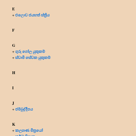
E
එලොව ජයහත් ස්ත්‍රිය
+
F
G
ගුරු ගෝල යුතුකම්
+
ස්වාමි සේවක යුතුකම්
+
H
I
J
ජම්බුද්දීපය
+
K
කල්‍යාණ මිත්‍රයෝ
+