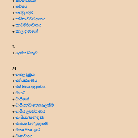
කර්ම විපාක
+
කර්මය
+
කරඩු පිදිම
+
කඨින චීවර දානය
+
කාමමිථ්‍යාචාරය
+
කාල දානයෝ
+
L
ලෝක ධාතුව
+
M
මංගල සූත්‍රය
+
මහියඞ්ගණය
+
මස් මාංශ අනුභවය
+
මාගධී
+
මාපියෝ
+
මාපියන්ට නොසැලකීම
+
මාපිය උපස්ථානය
+
මා පියන්ගේ ගුණ
+
මාපියන්ගේ යුතුකම්
+
මාතෘ පිතෘ ගුණ
+
මෘෂාවාදය
+