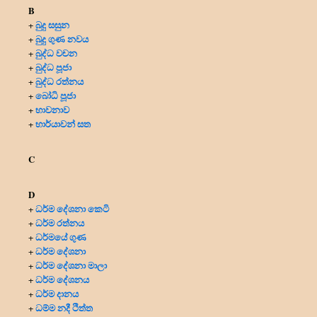
B
බුදු සසුන
+
බුදු ගුණ නවය
+
බුද්ධ වචන
+
බුද්ධ පූජා
+
බුද්ධ රත්නය
+
බෝධි පූජා
+
භාවනාව
+
භාර්යාවන් සත
+
C
D
ධර්ම දේශනා කෙටි
+
ධර්ම රත්නය
+
ධර්මයේ ගුණ
+
ධර්ම දේශනා
+
ධර්ම දේශනා මාලා
+
ධර්ම දේශනය
+
ධර්ම දානය
+
ධම්ම නදී ථිත්ත
+