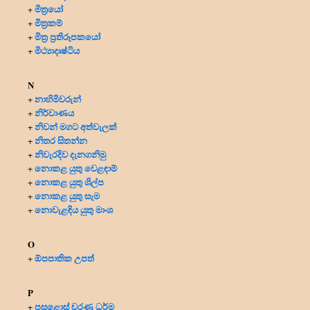
මිත්‍රයෝ
+
මිත්‍ර‍කම්
+
මිත්‍ර‍ ප්‍ර‍තිරූපකයෝ
+
මිථ්‍යාදෘෂ්ටිය
+
N
නාහිමිවරුන්
+
නිර්වාණය
+
නිවන් මගට අත්වැලක්
+
නිතර සිතන්න
+
නිවැරදිව දැනගනිමු
+
නොකළ යුතු වෙළඳාම්
+
නොකළ යුතු ශිල්ප
+
නොකළ යුතු සැම
+
නොවැළඳිය යුතු මාංශ
+
O
ඕපපාතික උපත්
+
P
පසළොස් චරණ ධර්ම
+