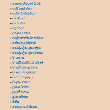
පසළොස් චරණ ධර්ම
+
පස්වනක් පීතිය
+
පත්ත නික්කුජ්ජන
+
පංච සීලය
+
පංච වරය
+
පද අරුත
+
පරුෂ වචනය
+
පඤ්චානන්තර්‍ය්‍ය කර්මය
+
පත්තානුමෝදනාව
+
පෞද්ගලික දාන
තුදුස
+
පෞද්ගලික දාන විපාක
+
පිං පොත
+
පිං කම් එක්වරක් පමණි
+
පිං කම් සහ ආනිසංස
+
පිං අනුමෝදන් වීම
+
පිං නොකල් අට
+
පිශුන වචනය
+
පුණ්‍ය විපාක
+
ප්‍රාප්ති දානය
+
ප්‍රාණාතිපාත
+
පීතිය
+
පොහොය විස්තරය
+