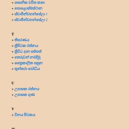
ශාසනික චරිත කතා
+
සොළොස්මස්ථාන
+
ස්වාමීන්වහන්සේලා
+
1
ස්වාමීන්වහන්සේලා
+
2
T
තිසරණය
+
ත්‍රිපිටක රත්නය
+
ත්‍රිවිධ දාන සම්පත්
+
තෙරුවන් නමදිමු
+
ත්‍රෛකාලික සසුන
+
තුන්තරා බෝධිය
+
U
උපාසක රත්නය
+
උපාසක ගුණ
+
V
විනය පිටකය
+
W