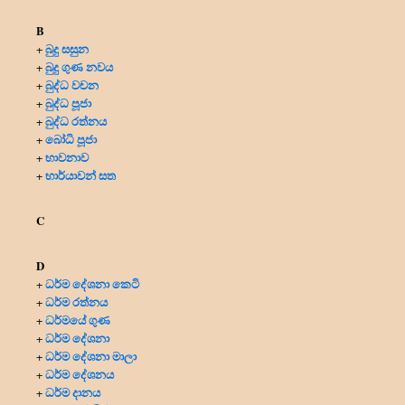
B
බුදු සසුන
+
බුදු ගුණ නවය
+
බුද්ධ වචන
+
බුද්ධ පූජා
+
බුද්ධ රත්නය
+
බෝධි පූජා
+
භාවනාව
+
භාර්යාවන් සත
+
C
D
ධර්ම දේශනා කෙටි
+
ධර්ම රත්නය
+
ධර්මයේ ගුණ
+
ධර්ම දේශනා
+
ධර්ම දේශනා මාලා
+
ධර්ම දේශනය
+
ධර්ම දානය
+