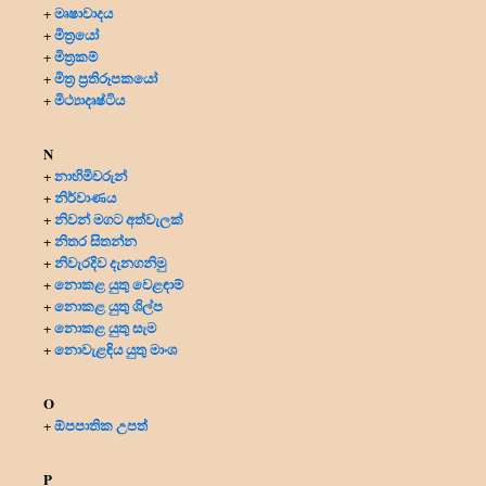
මෘෂාවාදය
+
මිත්‍රයෝ
+
මිත්‍ර‍කම්
+
මිත්‍ර‍ ප්‍ර‍තිරූපකයෝ
+
මිථ්‍යාදෘෂ්ටිය
+
N
නාහිමිවරුන්
+
නිර්වාණය
+
නිවන් මගට අත්වැලක්
+
නිතර සිතන්න
+
නිවැරදිව දැනගනිමු
+
නොකළ යුතු වෙළඳාම්
+
නොකළ යුතු ශිල්ප
+
නොකළ යුතු සැම
+
නොවැළඳිය යුතු මාංශ
+
O
ඕපපාතික උපත්
+
P