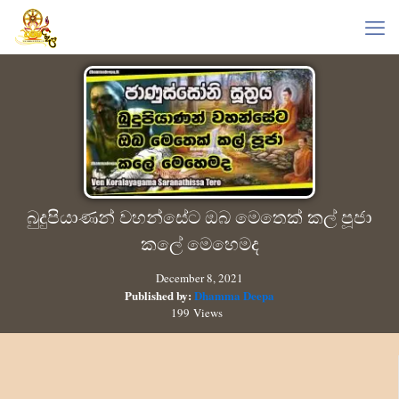
බුදුපියාණන් වහන්සේට ඔබ මෙතෙක් කල් පූජා
කලේ මෙහෙමද
December 8, 2021
Published by:
Dhamma Deepa
199 Views