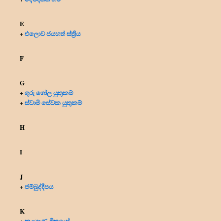
E
එලොව ජයහත් ස්ත්‍රිය
+
F
G
ගුරු ගෝල යුතුකම්
+
ස්වාමි සේවක යුතුකම්
+
H
I
J
ජම්බුද්දීපය
+
K
කල්‍යාණ මිත්‍රයෝ
+