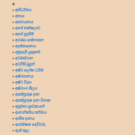
A
අභිධර්මය
+
අපාය
+
අපචායනය
+
අපේ තක්ෂලාව
+
අපේ පුදබිම්
+
අරණ්‍ය සේනාසන
+
අදත්තාදානය
+
අඹුසැමි යුතුකම්
+
අටමස්ථාන
+
අටවිසි බුදුන්
+
අෂ්ට ලෝක ධර්ම
+
අෂ්ඨපානය
+
අෂ්ට විද්‍යා
+
අෂ්ඨාංග ශීලය
+
අසත්පුරුෂ දාන
+
අසත්පුරුෂ දාන විපාක
+
අසුමහා ශ්‍රාවකයන්
+
ආනන්තර්ය කර්මය
+
ආමිස දානය
+
ආරක්ෂක දෙවිවරු
+
ඇත් කුල
+