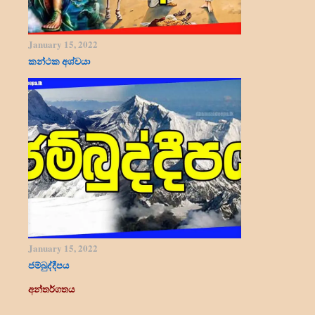
January 15, 2022
කන්ථක අශ්වයා
January 15, 2022
ජම්බුද්දීපය
අන්තර්ගතය