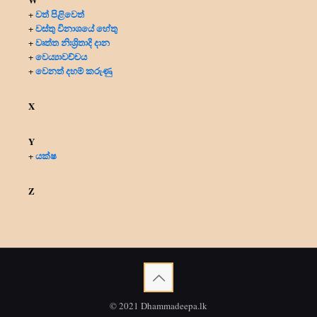
වත් පිළිවෙත්
+
වස්තු විනාශයේ හේතු
+
වෘත්ත නිඃශ්‍රිතාදි දාන
+
වෙය්‍යාවච්චය
+
වෙනත් දහම් කරුණු
+
X
Y
යක්ෂ
+
Z
© 2021 Dhammadeepa.lk