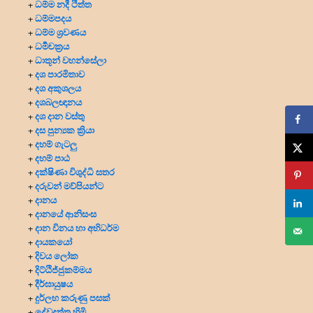
ධම්ම නදී ථිත්ත
+
ධම්මපදය
+
ධම්ම ශ්‍රවණය
+
ධර්‍මචක්‍රය
+
ධාතූන් වහන්සේලා
+
දශ පාරමිතාව
+
දශ අකුශලය
+
දශබලඥානය
+
දශ දාන වස්තු
+
දස පුන්‍යක ක්‍රියා
+
දහම් ගැටලු
+
දහම් පාඨ
+
දක්ෂිණා විශුද්ධි සතර
+
දරුවන් මව්පියන්ට
+
දානය
+
දානයේ ආනිසංස
+
දාන විනය හා අභිධර්ම
+
දායකයෝ
+
දිවය ලෝක
+
දිට්ඨිජ්ජුකම්මය
+
දීර්ඝායුෂය
+
දුර්ලභ කරුණු පසක්
+
දේවදත්ත හිමි
+