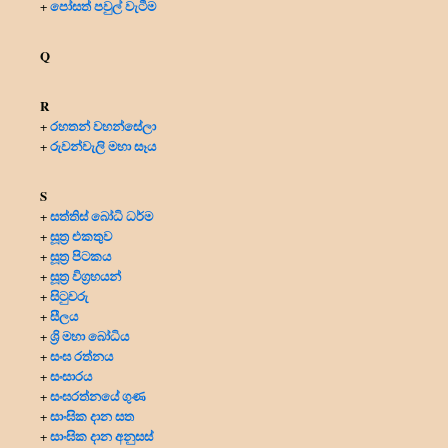
පෝසත් පවුල් වැටීම
+
Q
R
රහතන් වහන්සේලා
+
රුවන්වැලි මහා සෑය
+
S
සත්තිස් බෝධි ධර්ම
+
සූත්‍ර එකතුව
+
සූත්‍ර පිටකය
+
සූත්‍ර විග්‍රහයන්
+
සිටුවරු
+
සීලය
+
ශ්‍රි මහා බෝධිය
+
සංඝ රත්නය
+
සංසාරය
+
සංඝරත්නයේ ගුණ
+
සාංඝික දාන සත
+
සාංඝික දාන අනුසස්
+