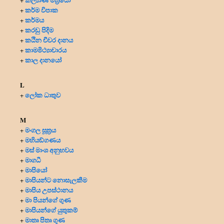
කර්ම විපාක
+
කර්මය
+
කරඩු පිදිම
+
කඨින චීවර දානය
+
කාමමිථ්‍යාචාරය
+
කාල දානයෝ
+
L
ලෝක ධාතුව
+
M
මංගල සූත්‍රය
+
මහියඞ්ගණය
+
මස් මාංශ අනුභවය
+
මාගධී
+
මාපියෝ
+
මාපියන්ට නොසැලකීම
+
මාපිය උපස්ථානය
+
මා පියන්ගේ ගුණ
+
මාපියන්ගේ යුතුකම්
+
මාතෘ පිතෘ ගුණ
+