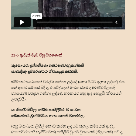
22-5 ඇවැත් මැඩ විසූ මහණෙක්
කුසො යථා දුග්ගහිතො හත්‍ථමෙවානුකන්තති
සාමඤ්ඤං දුප්පරාමට්ඨං නිරයායුපකඩ්ඪති.
කිසි කර තණයෙක් වරදවා ගන්නා ලද්දේ (නො පිටට අදනා ලද්දේ) එය
ගත් අත ම යම් සේ සිඳී ද, එ පරිද්දෙන් ම මහණදම ද (ඛණ්ඩශීලතාදි
වශයෙන්) වරදවා ගන්නා ලද්දේ, නරකයට ඔහු ඇද හෙළයි (නිරයෙහි
උපදවයි).
යං කිඤ්චි සිථිලං කම්මං සංකිලිට්ඨං ච යං වතං
සඞ්කස්සරං බ්‍රහ්මචරියං න තං හොති මහප්ඵලං.
(පසු බැස බැස) ලිහිල් කොට කරන ලද යම් කුශල කර්‍මයෙක් ඇද්ද,
(අගෝචරයෙහි හැසිරීමෙන්) සකිලිටි වූ යම් ව්‍රතයෙක් (ශීලයෙක්) වේ ද,