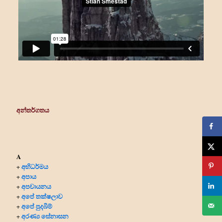
අන්තර්ගතය
A
අභිධර්මය
+
අපාය
+
අපචායනය
+
අපේ තක්ෂලාව
+
අපේ පුදබිම්
+
අරණ්‍ය සේනාසන
+