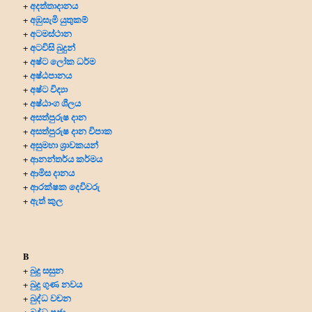
අදත්තාදානය
+
අඹුසැමි යුතුකම්
+
අටමස්ථාන
+
අටවිසි බුදුන්
+
අෂ්ට ලෝක ධර්ම
+
අෂ්ඨපානය
+
අෂ්ට විද්‍යා
+
අෂ්ඨාංග ශීලය
+
අසත්පුරුෂ දාන
+
අසත්පුරුෂ දාන විපාක
+
අසුමහා ශ්‍රාවකයන්
+
ආනන්තර්ය කර්මය
+
ආමිස දානය
+
ආරක්ෂක දෙවිවරු
+
ඇත් කුල
+
B
බුදු සසුන
+
බුදු ගුණ නවය
+
බුද්ධ වචන
+
බුද්ධ පූජා
+