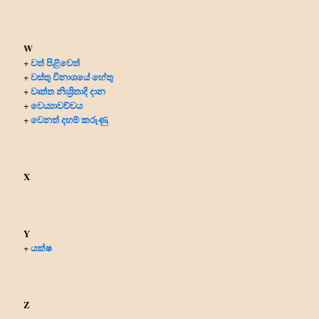
W
වත් පිළිවෙත්
+
වස්තු විනාශයේ හේතු
+
වෘත්ත නිඃශ්‍රිතාදි දාන
+
වෙය්‍යාවච්චය
+
වෙනත් දහම් කරුණු
+
X
Y
යක්ෂ
+
Z