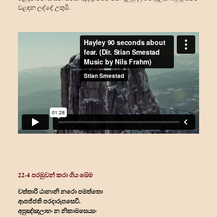
වළඳන ලද්දේ උතුමි.
22-4 පරඹුවන් කරා ගිය ඛේම
චත්තාරි ඨානානි නරො පමත්තො
ආපජ්ජති පරදාරූපසෙවී.
අපුඤ්ඤලාභං න නිකාමසෙය්‍යං