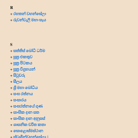
R
රහතන් වහන්සේලා
+
රුවන්වැලි මහා සෑය
+
S
සත්තිස් බෝධි ධර්ම
+
සූත්‍ර එකතුව
+
සූත්‍ර පිටකය
+
සූත්‍ර විග්‍රහයන්
+
සිටුවරු
+
සීලය
+
ශ්‍රි මහා බෝධිය
+
සංඝ රත්නය
+
සංසාරය
+
සංඝරත්නයේ ගුණ
+
සාංඝික දාන සත
+
සාංඝික දාන අනුසස්
+
ශාසනික චරිත කතා
+
සොළොස්මස්ථාන
+
ස්වාමීන්වහන්සේලා
+
1