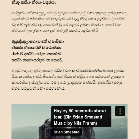
නින්‍දං තතියං නිරයං චතුත්‍ථං.
පරඹුන් සෙව්නා සුලු, පමා වූ පුරුෂ තෙම පළමු වන අකුසල ප්‍රතිලාභය ද,
දෙවෙනි වූ නිකාමශ්‍යාව (කැමැති සේ වැදෑ හීම) නො ලැබීම ද, (හෙවත්
මඳ නිදි ඇති බව ද), තෙවෙනි වූ මෙ ලොව ලබන නින්‍දාව ද, සතර වනු
නිරයෙහි ඉපැද්ම ද යන දුක් කරුණු සතරට පැමිණෙයි.
අපුඤ්ඤලාභො ච ගතී ච පාපිකා
භීතස්ස භීතාය රතී ච ථොකිකා
රාජා ච දණ්ඩං ගරුකං පණෙති
තස්මා නරො පරදාරං න සෙවෙ.
ඔහුට අකුශලප්‍රතිලාභය ද, එයින් වන (නරකෝප්පත්තිසංඛ්‍යාත) ලාමක
විපාක ගතිය ද වේ. බියපත්හුගේ බියපත් ස්ත්‍රිය හා සංසර්‍ගයෙන් උපදනා
කාමරතිය ද ස්වල්ප වේ. රජ ද ගරු වූ දඬුවම් පණවයි. එහෙයින් පුරුෂ
තෙම පරඹුවන් නො සෙව්නේ ය.