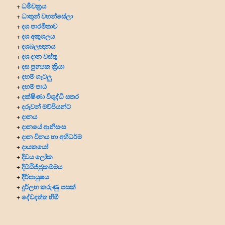
ධර්‍මචක්‍රය
+
ධාතූන් වහන්සේලා
+
දශ පාරමිතාව
+
දශ අකුශලය
+
දශබලඥානය
+
දශ දාන වස්තු
+
දස පුන්‍යක ක්‍රියා
+
දහම් ගැටලු
+
දහම් පාඨ
+
දක්ෂිණා විශුද්ධි සතර
+
දරුවන් මව්පියන්ට
+
දානය
+
දානයේ ආනිසංස
+
දාන විනය හා අභිධර්ම
+
දායකයෝ
+
දිවය ලෝක
+
දිට්ඨිජ්ජුකම්මය
+
දීර්ඝායුෂය
+
දුර්ලභ කරුණු පසක්
+
දේවදත්ත හිමි
+