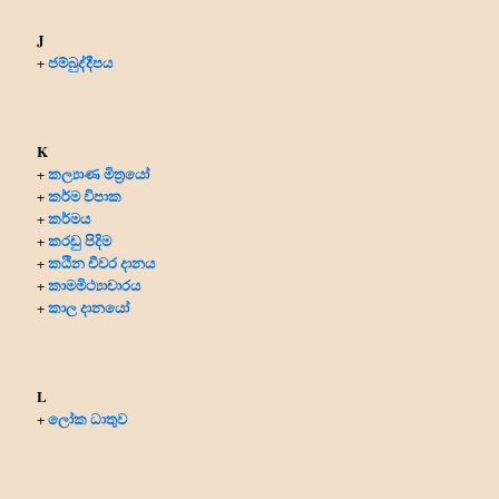
J
ජම්බුද්දීපය
+
K
කල්‍යාණ මිත්‍රයෝ
+
කර්ම විපාක
+
කර්මය
+
කරඩු පිදිම
+
කඨින චීවර දානය
+
කාමමිථ්‍යාචාරය
+
කාල දානයෝ
+
L
ලෝක ධාතුව
+