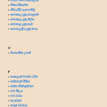
නිතර සිතන්න
+
නිවැරදිව දැනගනිමු
+
නොකළ යුතු වෙළඳාම්
+
නොකළ යුතු ශිල්ප
+
නොකළ යුතු සැම
+
නොවැළඳිය යුතු මාංශ
+
O
ඕපපාතික උපත්
+
P
පසළොස් චරණ ධර්ම
+
පස්වනක් පීතිය
+
පත්ත නික්කුජ්ජන
+
පංච සීලය
+
පංච වරය
+
පද අරුත
+
පරුෂ වචනය
+