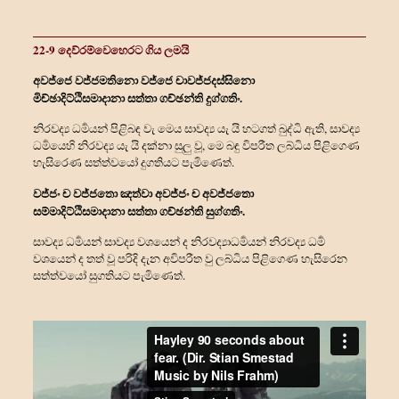
22-9 දෙව්රම්වෙහෙරට ගිය ලමයි
අවජ්ජෙ වජ්ජමතිනො වජ්ජෙ චාවජ්ජදස්සිනො
මිච්ඡාදිට්ඨිසමාදානා සත්තා ගච්ඡන්ති දුග්ගතිං.
නිරවද්‍ය ධර්‍මයන් පිළිබඳ වැ මෙය සාවද්‍ය යැ යි හටගත් බුද්ධි ඇති, සාවද්‍ය
ධර්‍මයෙහි නිරවද්‍ය යැ යි දක්නා සුලු වූ, මෙ බඳු විපරීත ලබ්ධිය පිළිගෙණ
හැසිරෙණ සත්ත්‍වයෝ දුගතියට පැමිණෙත්.
වජ්ජං ච වජ්ජතො ඤත්‍වා අවජ්ජං ච අවජ්ජතො
සම්මාදිට්ඨිසමාදානා සත්තා ගච්ඡන්ති සුග්ගතිං.
සාවද්‍ය ධර්‍මයන් සාවද්‍ය වශයෙන් ද නිරවද්‍යාධර්‍මයන් නිරවද්‍ය ධර්‍ම
වශයෙන් ද තත් වූ පරිදි දැන අවිපරීත වු ලබ්ධිය පිළිගෙණ හැසිරෙන
සත්ත්‍වයෝ සුගතියට පැමිණෙත්.