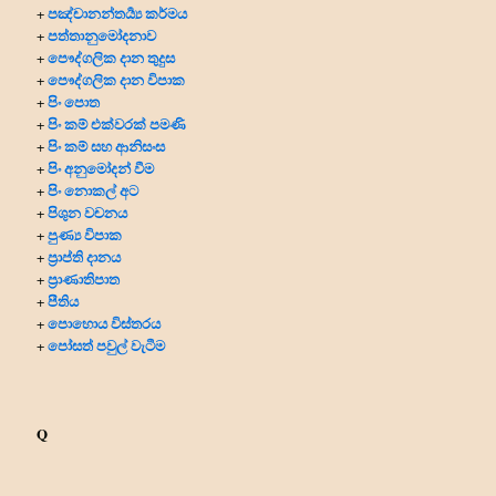
පඤ්චානන්තර්‍ය්‍ය කර්මය
+
පත්තානුමෝදනාව
+
පෞද්ගලික දාන
තුදුස
+
පෞද්ගලික දාන විපාක
+
පිං පොත
+
පිං කම් එක්වරක් පමණි
+
පිං කම් සහ ආනිසංස
+
පිං අනුමෝදන් වීම
+
පිං නොකල් අට
+
පිශුන වචනය
+
පුණ්‍ය විපාක
+
ප්‍රාප්ති දානය
+
ප්‍රාණාතිපාත
+
පීතිය
+
පොහොය විස්තරය
+
පෝසත් පවුල් වැටීම
+
Q