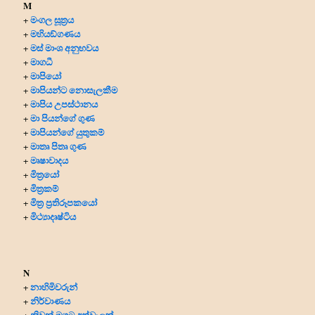
M
මංගල සූත්‍රය
+
මහියඞ්ගණය
+
මස් මාංශ අනුභවය
+
මාගධී
+
මාපියෝ
+
මාපියන්ට නොසැලකීම
+
මාපිය උපස්ථානය
+
මා පියන්ගේ ගුණ
+
මාපියන්ගේ යුතුකම්
+
මාතෘ පිතෘ ගුණ
+
මෘෂාවාදය
+
මිත්‍රයෝ
+
මිත්‍ර‍කම්
+
මිත්‍ර‍ ප්‍ර‍තිරූපකයෝ
+
මිථ්‍යාදෘෂ්ටිය
+
N
නාහිමිවරුන්
+
නිර්වාණය
+
නිවන් මගට අත්වැලක්
+