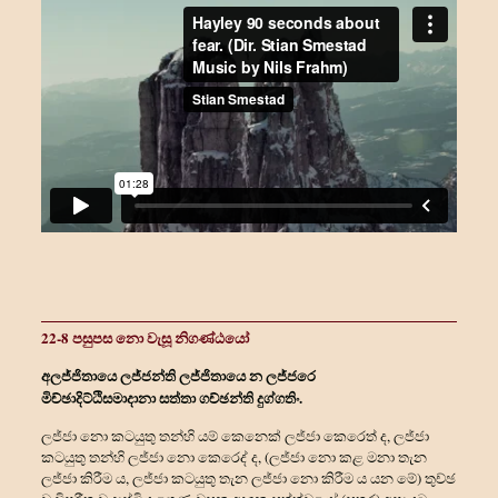
22-8 පසුපස නො වැසූ නිගණ්ඨයෝ
අලජ්ජිතායෙ ලජ්ජන්ති ලජ්ජිතායෙ න ලජ්ජරෙ
මිච්ඡාදිට්ඨිසමාදානා සත්තා ගච්ඡන්ති දුග්ගතිං.
ලජ්ජා නො කටයුතු තන්හි යම් කෙනෙක් ලජ්ජා කෙරෙත් ද, ලජ්ජා
කටයුතු තන්හි ලජ්ජා නො කෙරෙද් ද, (ලජ්ජා නො කළ මනා තැන
ලජ්ජා කිරීම ය, ලජ්ජා කටයුතු තැන ලජ්ජා නො කිරීම ය යන මේ) තුච්ඡ