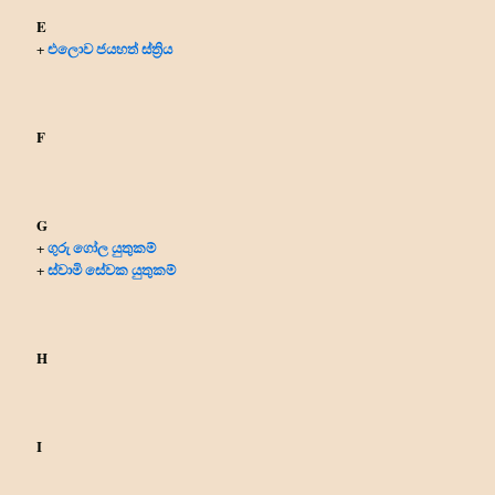
E
එලොව ජයහත් ස්ත්‍රිය
+
F
G
ගුරු ගෝල යුතුකම්
+
ස්වාමි සේවක යුතුකම්
+
H
I