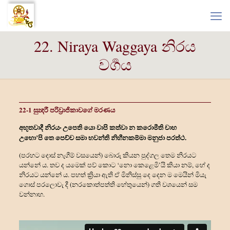
22. Niraya Waggaya නිරය
වර්‍ගය
22-1 සුන්‍දරී පරිව්‍රාජිකාවගේ මරණය
අභූතවාදී නිරයං උපෙති යො වාපි කත්‍වා න කරොමීති චාහ
උභො’පි තෙ පෙච්ච සමා භවන්ති නිහීනකම්මා මනුජා පරත්‍ථ.
(පරහට දොස් නැගීම් වසයෙන්) බොරු කියන පුද්ගල තෙම නිරයට
යන්නේ ය. තව ද යමෙක් පව් කොට ‘නො කෙළෙමි’යි කියා නම්, හේ ද
නිරයට යන්නේ ය. පහත් ක්‍රියා ඇති ඒ මිනිස්සු දෙ දෙන ම මෙයින් මියැ
ගොස් පරලොවැ දී (නරකොත්පත්ති හේතුයෙන්) ගති වශයෙන් සම
වන්නාහ.