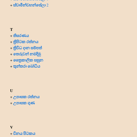
ස්වාමීන්වහන්සේලා
+
2
T
තිසරණය
+
ත්‍රිපිටක රත්නය
+
ත්‍රිවිධ දාන සම්පත්
+
තෙරුවන් නමදිමු
+
ත්‍රෛකාලික සසුන
+
තුන්තරා බෝධිය
+
U
උපාසක රත්නය
+
උපාසක ගුණ
+
V
විනය පිටකය
+