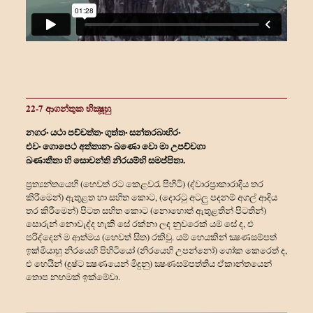
22-7 ආගන්තුක භික්‍ෂූහු
නගරං යථා පච්චත්තං ගුත්තං සන්තරබාහිරං
එවං ගොපෙථ අත්තානං ඛණො වො මා උපච්චගා
ඛණාතීතා හි සොචන්ති නිරයම්හි සමප්පිතා.
ප්‍රත්‍යන්තයෙහි (හෙවත් රට කෙළවරැ පිහිටි) (ද්වාරප්‍රාකාරාදිය තර
කිරීමෙන්) ඇතුළත හා සහිත කොට, (දොරටු අටලු පදනම් අගල් ආදිය
තර කිරීමෙන්) පිටත සහිත කොට (නොහොත් ඇතුළතින් පිටතින්)
සොරුන් නොවැද්ද හැකි සේ රක්නා ලද නුවරෙක් යම් සේ ද, එ
පරිද්දෙන් ම ආත්මය (හෙවත් සිත) රකිවු. යම් හෙයකින් ක්‍ෂණසම්පත්
ඉක්මියාහු නිරයෙහි පිහිටියෝ (නිරයෙහි උපන්නෝ) ශෝක කෙරෙත් ද,
එ හෙයින් (දුෂ්ට ක්‍ෂණයෙන් මිදුනු) ක්‍ෂණසම්පත්තිය ඒකාන්තයෙන්
තොප නහමක් ඉක්මේවා.