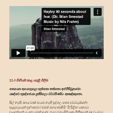
22-3 ගිනියම් කළ යගුළි ගිලීම
සෙය්‍යො අයොගුළො භුත්තො තත්තො අග්ගිසිඛූපමො
යඤ්චෙ භුඤ්ජෙය්‍ය දුස්සීලො රට්ඨපිණ්ඩං අසඤ්ඤතො.
සිල් නැති, කාය වාක් සංයම නැති පුද්ගල තෙම (රටවැස්සන්)
සැදැහැයෙන් දුන් අහර (‘මමත් මහණෙකිමි’ යි පිළින කොට)
වළඳන්නේ ය යන යමක් ඇද්ද, එයට වඩා දිලියුණු ගිනිසුලක් බඳු වූ යවට