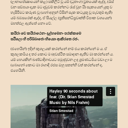
(ලාභාපේක්‍ෂායෙන් කළ) සකිලිටි වූ යම් (ධුතාංග) ව්‍රතයෙක් ඇද්ද, (රැස්
වන සඞ්ඝයා දැක මට දඬුවම් කරන්නට රැස් වූහ යි) සැකයෙන් යුතු ව
හැසිරීමට කරුණ වූ (හෝ අනුන් විසින් සැක කටයුතු වූ පැවතුම් ඇති)
යම් බඹසරෙක් ඇද්ද, ඒ සියල්ල (ප්‍රතිසන්‍ධිප්‍රවෘත්ති විපාක වශයෙන්)
මහත්ඵල ඇත්තේ නො වේ.
කයිරා චෙ කයිරාථෙනං දළ්හමෙනං පරක්කමෙ
සඨිලො හි පරිබ්බාජො භිය්‍යො ආකිරතෙ රජං.
(එහෙයින්) ඉදින් කුශලයක් කරන්නේ නම් එය කරන්නේ ම ය. ඒ
කුශලකර්‍මය ද තර කොට ම (අවස්ථිත සමාදාන ඇතිව ම) කරන්නේ ය.
යම් හෙයකින් ඛණ්ඩාදිභාවයට පමුණුවන ලද ශ්‍රමණධර්‍මය වඩා ලා ම
(බොහෝ කොට ම) රාගාදි රජස ඔහු සතන්හි වත් කරන්නේ ද,
එහෙයිනි.