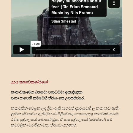
22-2 කාසාවකණ්ඨයෝ
කාසාවකණ්ඨා බහවො පාපධම්මා අසඤ්ඤතා
පාපා පාපෙහි කම්මෙහි නිරයං තෙ උපපජ්ජරෙ.
කසාවතින් වෙළන ලද ග්‍රීවා ඇති (හෙවත් දසරුවෙහි ලූ කසා කඩ ඇති)
ලාමක ස්වභාවය ඇති (මහණ පිළිවෙතැ නොයෙදුනු) කායවාක් සංයම
රහිත පුද්ගලයෝ බොහෝ වූහ. ඒ පාප පුද්ගලයෝ (තමන්ගේ) පව්
කම්වලින් (මරණින් මතු) නිරයට යන්නාහ.