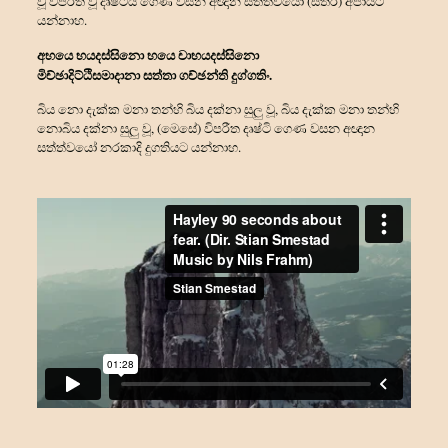
වූ විපරීත වූ දෘෂ්ටිය ගෙණ වසන අඥාන සත්ත්‍වයෝ (සතර) අපායට
යන්නාහ.
අභයෙ භයදස්සිනො භයෙ චාභයදස්සිනො
මිච්ඡාදිට්ඨිසමාදානා සත්තා ගච්ඡන්ති දුග්ගතිං.
බිය නො දැක්ක මනා තන්හි බිය දක්නා සුලු වූ, බිය දැක්ක මනා තන්හි
නොබිය දක්නා සුලු වූ, (මෙසේ) විපරීත දෘෂ්ටි ගෙණ වසන අඥාන
සත්ත්‍වයෝ නරකාදි දුගතියට යන්නාහ.