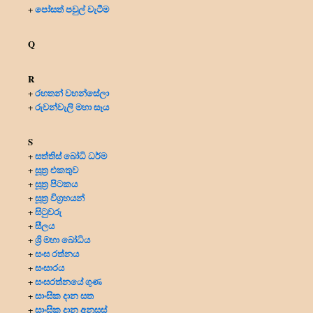
පෝසත් පවුල් වැටීම
+
Q
R
රහතන් වහන්සේලා
+
රුවන්වැලි මහා සෑය
+
S
සත්තිස් බෝධි ධර්ම
+
සූත්‍ර එකතුව
+
සූත්‍ර පිටකය
+
සූත්‍ර විග්‍රහයන්
+
සිටුවරු
+
සීලය
+
ශ්‍රි මහා බෝධිය
+
සංඝ රත්නය
+
සංසාරය
+
සංඝරත්නයේ ගුණ
+
සාංඝික දාන සත
+
සාංඝික දාන අනුසස්
+