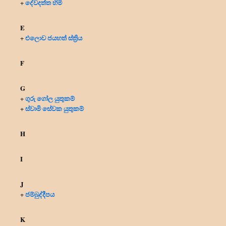
දේවදත්ත හිමි
+
E
එලොව ජයහත් ස්ත්‍රිය
+
F
G
ගුරු ගෝල යුතුකම්
+
ස්වාමි සේවක යුතුකම්
+
H
I
J
ජම්බුද්දීපය
+
K