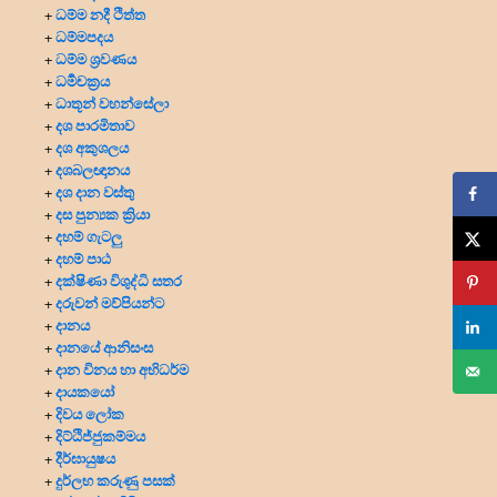
ධම්ම නදී ථිත්ත
+
ධම්මපදය
+
ධම්ම ශ්‍රවණය
+
ධර්‍මචක්‍රය
+
ධාතූන් වහන්සේලා
+
දශ පාරමිතාව
+
දශ අකුශලය
+
දශබලඥානය
+
දශ දාන වස්තු
+
දස පුන්‍යක ක්‍රියා
+
දහම් ගැටලු
+
දහම් පාඨ
+
දක්ෂිණා විශුද්ධි සතර
+
දරුවන් මව්පියන්ට
+
දානය
+
දානයේ ආනිසංස
+
දාන විනය හා අභිධර්ම
+
දායකයෝ
+
දිවය ලෝක
+
දිට්ඨිජ්ජුකම්මය
+
දීර්ඝායුෂය
+
දුර්ලභ කරුණු පසක්
+