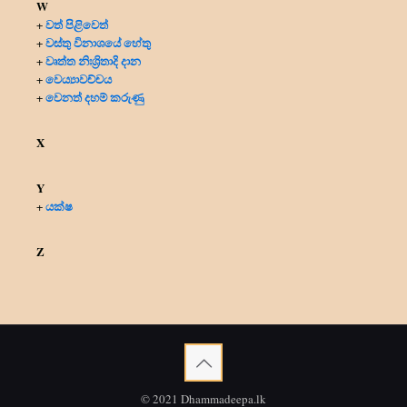
W
වත් පිළිවෙත්
+
වස්තු විනාශයේ හේතු
+
වෘත්ත නිඃශ්‍රිතාදි දාන
+
වෙය්‍යාවච්චය
+
වෙනත් දහම් කරුණු
+
X
Y
යක්ෂ
+
Z
© 2021 Dhammadeepa.lk