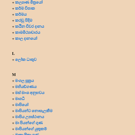
කල්‍යාණ මිත්‍රයෝ
+
කර්ම විපාක
+
කර්මය
+
කරඩු පිදිම
+
කඨින චීවර දානය
+
කාමමිථ්‍යාචාරය
+
කාල දානයෝ
+
L
ලෝක ධාතුව
+
M
මංගල සූත්‍රය
+
මහියඞ්ගණය
+
මස් මාංශ අනුභවය
+
මාගධී
+
මාපියෝ
+
මාපියන්ට නොසැලකීම
+
මාපිය උපස්ථානය
+
මා පියන්ගේ ගුණ
+
මාපියන්ගේ යුතුකම්
+
මාතෘ පිතෘ ගුණ
+