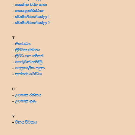
ශාසනික චරිත කතා
+
සොළොස්මස්ථාන
+
ස්වාමීන්වහන්සේලා
+
1
ස්වාමීන්වහන්සේලා
+
2
T
තිසරණය
+
ත්‍රිපිටක රත්නය
+
ත්‍රිවිධ දාන සම්පත්
+
තෙරුවන් නමදිමු
+
ත්‍රෛකාලික සසුන
+
තුන්තරා බෝධිය
+
U
උපාසක රත්නය
+
උපාසක ගුණ
+
V
විනය පිටකය
+