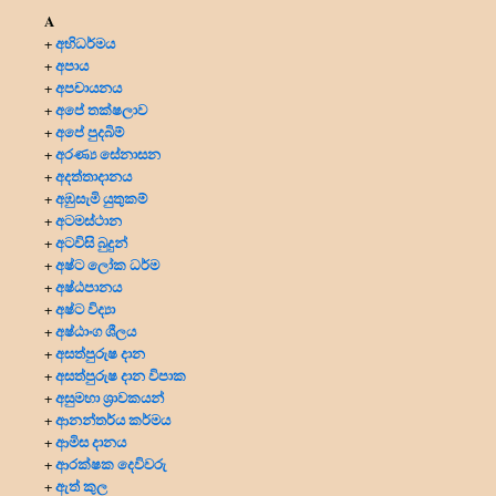
A
අභිධර්මය
+
අපාය
+
අපචායනය
+
අපේ තක්ෂලාව
+
අපේ පුදබිම්
+
අරණ්‍ය සේනාසන
+
අදත්තාදානය
+
අඹුසැමි යුතුකම්
+
අටමස්ථාන
+
අටවිසි බුදුන්
+
අෂ්ට ලෝක ධර්ම
+
අෂ්ඨපානය
+
අෂ්ට විද්‍යා
+
අෂ්ඨාංග ශීලය
+
අසත්පුරුෂ දාන
+
අසත්පුරුෂ දාන විපාක
+
අසුමහා ශ්‍රාවකයන්
+
ආනන්තර්ය කර්මය
+
ආමිස දානය
+
ආරක්ෂක දෙවිවරු
+
ඇත් කුල
+