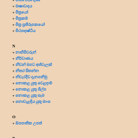
මෘෂාවාදය
+
මිත්‍රයෝ
+
මිත්‍ර‍කම්
+
මිත්‍ර‍ ප්‍ර‍තිරූපකයෝ
+
මිථ්‍යාදෘෂ්ටිය
+
N
නාහිමිවරුන්
+
නිර්වාණය
+
නිවන් මගට අත්වැලක්
+
නිතර සිතන්න
+
නිවැරදිව දැනගනිමු
+
නොකළ යුතු වෙළඳාම්
+
නොකළ යුතු ශිල්ප
+
නොකළ යුතු සැම
+
නොවැළඳිය යුතු මාංශ
+
O
ඕපපාතික උපත්
+