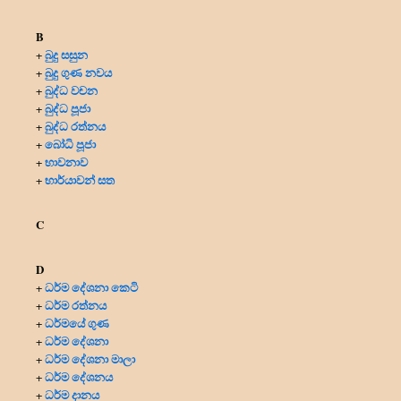
B
බුදු සසුන
+
බුදු ගුණ නවය
+
බුද්ධ වචන
+
බුද්ධ පූජා
+
බුද්ධ රත්නය
+
බෝධි පූජා
+
භාවනාව
+
භාර්යාවන් සත
+
C
D
ධර්ම දේශනා කෙටි
+
ධර්ම රත්නය
+
ධර්මයේ ගුණ
+
ධර්ම දේශනා
+
ධර්ම දේශනා මාලා
+
ධර්ම දේශනය
+
ධර්ම දානය
+