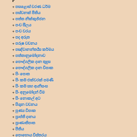
P
පසළොස් චරණ ධර්ම
+
පස්වනක් පීතිය
+
පත්ත නික්කුජ්ජන
+
පංච සීලය
+
පංච වරය
+
පද අරුත
+
පරුෂ වචනය
+
පඤ්චානන්තර්‍ය්‍ය කර්මය
+
පත්තානුමෝදනාව
+
පෞද්ගලික දාන
තුදුස
+
පෞද්ගලික දාන විපාක
+
පිං පොත
+
පිං කම් එක්වරක් පමණි
+
පිං කම් සහ ආනිසංස
+
පිං අනුමෝදන් වීම
+
පිං නොකල් අට
+
පිශුන වචනය
+
පුණ්‍ය විපාක
+
ප්‍රාප්ති දානය
+
ප්‍රාණාතිපාත
+
පීතිය
+
පොහොය විස්තරය
+