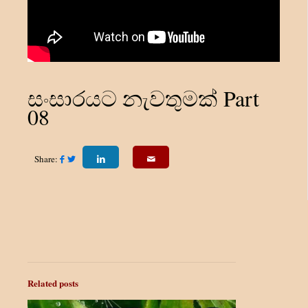
සංසාරයට නැවතුමක් Part
08
Share:
Related posts