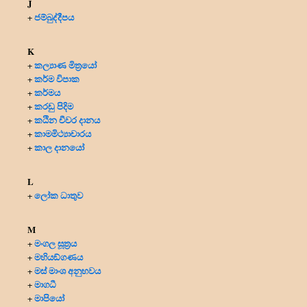
J
ජම්බුද්දීපය
+
K
කල්‍යාණ මිත්‍රයෝ
+
කර්ම විපාක
+
කර්මය
+
කරඩු පිදිම
+
කඨින චීවර දානය
+
කාමමිථ්‍යාචාරය
+
කාල දානයෝ
+
L
ලෝක ධාතුව
+
M
මංගල සූත්‍රය
+
මහියඞ්ගණය
+
මස් මාංශ අනුභවය
+
මාගධී
+
මාපියෝ
+