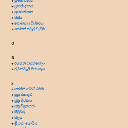
පුණ්‍ය විපාක
+
ප්‍රාප්ති දානය
+
ප්‍රාණාතිපාත
+
පීතිය
+
පොහොය විස්තරය
+
පෝසත් පවුල් වැටීම
+
Q
R
රහතන් වහන්සේලා
+
රුවන්වැලි මහා සෑය
+
S
සත්තිස් බෝධි ධර්ම
+
සූත්‍ර එකතුව
+
සූත්‍ර පිටකය
+
සූත්‍ර විග්‍රහයන්
+
සිටුවරු
+
සීලය
+
ශ්‍රි මහා බෝධිය
+