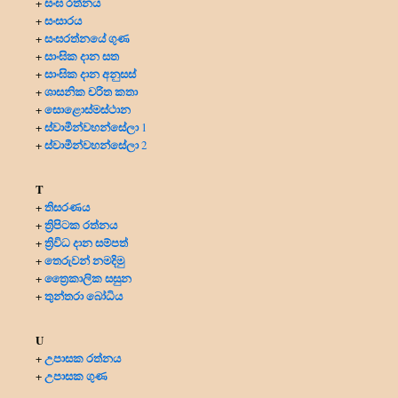
සංඝ රත්නය
+
සංසාරය
+
සංඝරත්නයේ ගුණ
+
සාංඝික දාන සත
+
සාංඝික දාන අනුසස්
+
ශාසනික චරිත කතා
+
සොළොස්මස්ථාන
+
ස්වාමීන්වහන්සේලා
+
1
ස්වාමීන්වහන්සේලා
+
2
T
තිසරණය
+
ත්‍රිපිටක රත්නය
+
ත්‍රිවිධ දාන සම්පත්
+
තෙරුවන් නමදිමු
+
ත්‍රෛකාලික සසුන
+
තුන්තරා බෝධිය
+
U
උපාසක රත්නය
+
උපාසක ගුණ
+