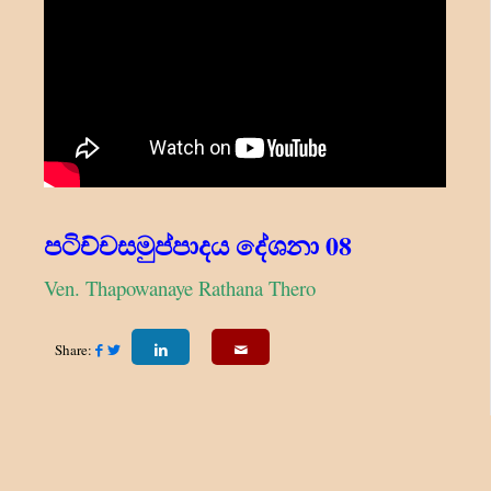
පටිච්චසමුප්පාදය දේශනා 08
Ven. Thapowanaye Rathana Thero
Share: