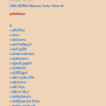
ධම්ම නදී තිත්ථ Dhamma Nadee Thitta 60
අන්තර්ගතය
A
අභිධර්මය
+
අපාය
+
අපචායනය
+
අපේ තක්ෂලාව
+
අපේ පුදබිම්
+
අරණ්‍ය සේනාසන
+
අදත්තාදානය
+
අඹුසැමි යුතුකම්
+
අටමස්ථාන
+
අටවිසි බුදුන්
+
අෂ්ට ලෝක ධර්ම
+
අෂ්ඨපානය
+
අෂ්ට විද්‍යා
+
අෂ්ඨාංග ශීලය
+
අසත්පුරුෂ දාන
+
අසත්පුරුෂ දාන විපාක
+
අසුමහා ශ්‍රාවකයන්
+