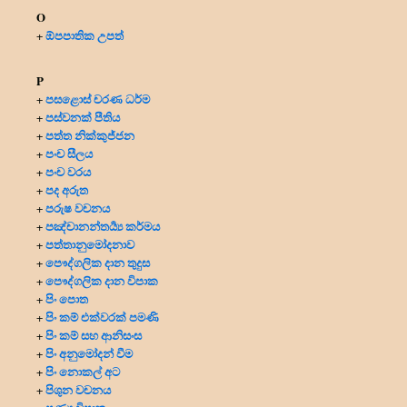
O
ඕපපාතික උපත්
+
P
පසළොස් චරණ ධර්ම
+
පස්වනක් පීතිය
+
පත්ත නික්කුජ්ජන
+
පංච සීලය
+
පංච වරය
+
පද අරුත
+
පරුෂ වචනය
+
පඤ්චානන්තර්‍ය්‍ය කර්මය
+
පත්තානුමෝදනාව
+
පෞද්ගලික දාන
තුදුස
+
පෞද්ගලික දාන විපාක
+
පිං පොත
+
පිං කම් එක්වරක් පමණි
+
පිං කම් සහ ආනිසංස
+
පිං අනුමෝදන් වීම
+
පිං නොකල් අට
+
පිශුන වචනය
+