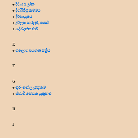
දිවය ලෝක
+
දිට්ඨිජ්ජුකම්මය
+
දීර්ඝායුෂය
+
දුර්ලභ කරුණු පසක්
+
දේවදත්ත හිමි
+
E
එලොව ජයහත් ස්ත්‍රිය
+
F
G
ගුරු ගෝල යුතුකම්
+
ස්වාමි සේවක යුතුකම්
+
H
I