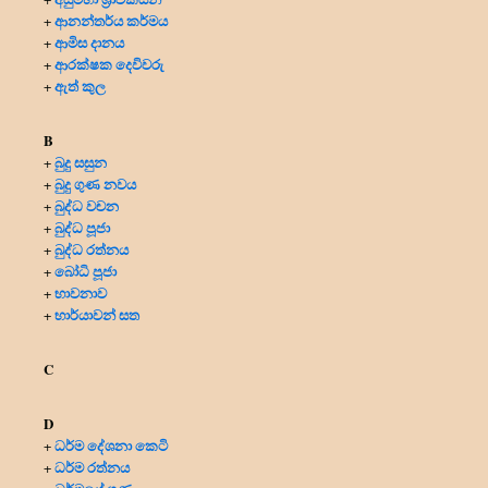
ආනන්තර්ය කර්මය
+
ආමිස දානය
+
ආරක්ෂක දෙවිවරු
+
ඇත් කුල
+
B
බුදු සසුන
+
බුදු ගුණ නවය
+
බුද්ධ වචන
+
බුද්ධ පූජා
+
බුද්ධ රත්නය
+
බෝධි පූජා
+
භාවනාව
+
භාර්යාවන් සත
+
C
D
ධර්ම දේශනා කෙටි
+
ධර්ම රත්නය
+