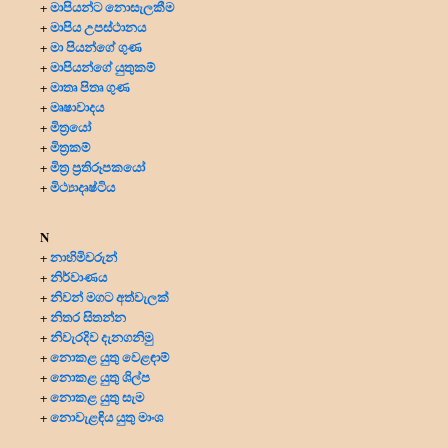
මාපියන්ට නොසැලකීම
+
මාපිය උපස්ථානය
+
මා පියන්ගේ ගුණ
+
මාපියන්ගේ යුතුකම්
+
මාතෘ පිතෘ ගුණ
+
මෘෂාවාදය
+
මිත්‍රයෝ
+
මිත්‍ර‍කම්
+
මිත්‍ර‍ ප්‍ර‍තිරූපකයෝ
+
මිථ්‍යාදෘෂ්ටිය
+
N
නාහිමිවරුන්
+
නිර්වාණය
+
නිවන් මගට අත්වැලක්
+
නිතර සිතන්න
+
නිවැරදිව දැනගනිමු
+
නොකළ යුතු වෙළඳාම්
+
නොකළ යුතු ශිල්ප
+
නොකළ යුතු සැම
+
නොවැළඳිය යුතු මාංශ
+