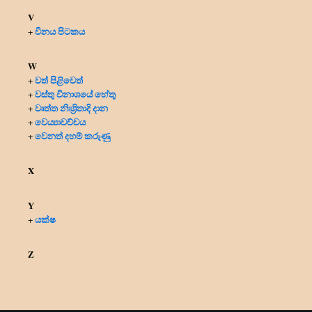
V
විනය පිටකය
+
W
වත් පිළිවෙත්
+
වස්තු විනාශයේ හේතු
+
වෘත්ත නිඃශ්‍රිතාදි දාන
+
වෙය්‍යාවච්චය
+
වෙනත් දහම් කරුණු
+
X
Y
යක්ෂ
+
Z