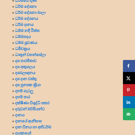
ධර්මයේ ගුණ
+
ධර්ම දේශනා
+
ධර්ම දේශනා මාලා
+
ධර්ම දේශනය
+
ධර්ම දානය
+
ධම්ම නදී ථිත්ත
+
ධම්මපදය
+
ධම්ම ශ්‍රවණය
+
ධර්‍මචක්‍රය
+
ධාතූන් වහන්සේලා
+
දශ පාරමිතාව
+
දශ අකුශලය
+
දශබලඥානය
+
දශ දාන වස්තු
+
දස පුන්‍යක ක්‍රියා
+
දහම් ගැටලු
+
දහම් පාඨ
+
දක්ෂිණා විශුද්ධි සතර
+
දරුවන් මව්පියන්ට
+
දානය
+
දානයේ ආනිසංස
+
දාන විනය හා අභිධර්ම
+
දායකයෝ
+