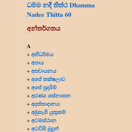
ධම්ම නදී තිත්ථ Dhamma
Nadee Thitta 60
අන්තර්ගතය
A
අභිධර්මය
+
අපාය
+
අපචායනය
+
අපේ තක්ෂලාව
+
අපේ පුදබිම්
+
අරණ්‍ය සේනාසන
+
අදත්තාදානය
+
අඹුසැමි යුතුකම්
+
අටමස්ථාන
+
අටවිසි බුදුන්
+