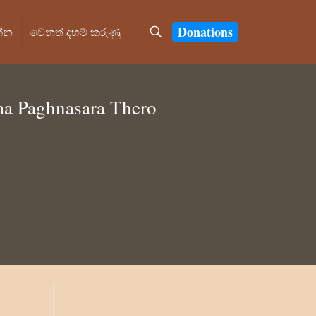
Donations
න්න
වෙනත් දහම් කරුණු
a Paghnasara Thero