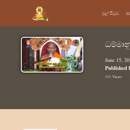
මුල් පි‍ටුව
අ
ධම්මාන
June 15, 2
Published 
311 Views