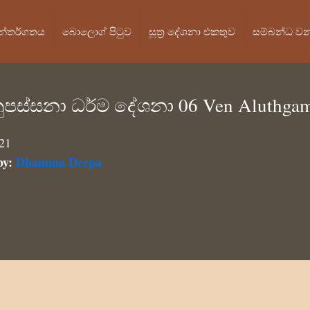
න්තර්ගතය
බොලොග් පි‍ටුව
සූත්‍ර දේශනා එකතුව
සම්බන්ධ ව
ුපස්සනා ධර්ම දේශනා 06 Ven Aluthgam
021
by:
Dhamma Deepa