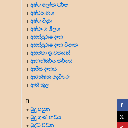
අෂ්ට ලෝක ධර්ම
+
අෂ්ඨපානය
+
අෂ්ට විද්‍යා
+
අෂ්ඨාංග ශීලය
+
අසත්පුරුෂ දාන
+
අසත්පුරුෂ දාන විපාක
+
අසුමහා ශ්‍රාවකයන්
+
ආනන්තර්ය කර්මය
+
ආමිස දානය
+
ආරක්ෂක දෙවිවරු
+
ඇත් කුල
+
B
බුදු සසුන
+
බුදු ගුණ නවය
+
බුද්ධ වචන
+