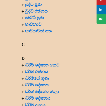
බුද්ධ පූජා
+
බුද්ධ රත්නය
+
බෝධි පූජා
+
භාවනාව
+
භාර්යාවන් සත
+
C
D
ධර්ම දේශනා කෙටි
+
ධර්ම රත්නය
+
ධර්මයේ ගුණ
+
ධර්ම දේශනා
+
ධර්ම දේශනා මාලා
+
ධර්ම දේශනය
+
ධර්ම දානය
+