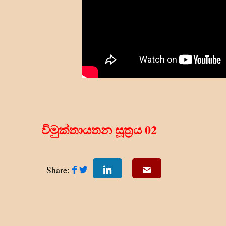
විමුක්තායතන සූත්‍රය 02
Share: