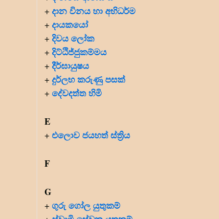
දාන විනය හා අභිධර්ම
+
දායකයෝ
+
දිවය ලෝක
+
දිට්ඨිජ්ජුකම්මය
+
දීර්ඝායුෂය
+
දුර්ලභ කරුණු පසක්
+
දේවදත්ත හිමි
+
E
එලොව ජයහත් ස්ත්‍රිය
+
F
G
ගුරු ගෝල යුතුකම්
+
ස්වාමි සේවක යුතුකම්
+