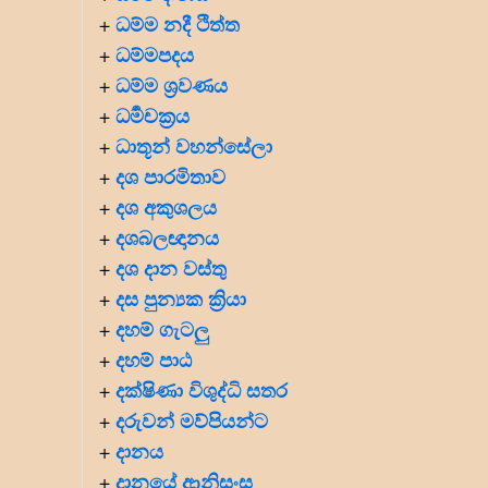
ධම්ම නදී ථිත්ත
+
ධම්මපදය
+
ධම්ම ශ්‍රවණය
+
ධර්‍මචක්‍රය
+
ධාතූන් වහන්සේලා
+
දශ පාරමිතාව
+
දශ අකුශලය
+
දශබලඥානය
+
දශ දාන වස්තු
+
දස පුන්‍යක ක්‍රියා
+
දහම් ගැටලු
+
දහම් පාඨ
+
දක්ෂිණා විශුද්ධි සතර
+
දරුවන් මව්පියන්ට
+
දානය
+
දානයේ ආනිසංස
+