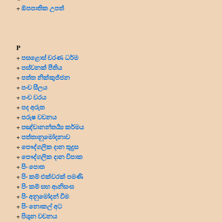
ඕපපාතික උපත්
+
P
පසළොස් චරණ ධර්ම
+
පස්වනක් පීතිය
+
පත්ත නික්කුජ්ජන
+
පංච සීලය
+
පංච වරය
+
පද අරුත
+
පරුෂ වචනය
+
පඤ්චානන්තර්‍ය්‍ය කර්මය
+
පත්තානුමෝදනාව
+
පෞද්ගලික දාන
තුදුස
+
පෞද්ගලික දාන විපාක
+
පිං පොත
+
පිං කම් එක්වරක් පමණි
+
පිං කම් සහ ආනිසංස
+
පිං අනුමෝදන් වීම
+
පිං නොකල් අට
+
පිශුන වචනය
+