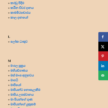
කරඩු පිදිම
+
කඨින චීවර දානය
+
කාමමිථ්‍යාචාරය
+
කාල දානයෝ
+
L
ලෝක ධාතුව
+
M
මංගල සූත්‍රය
+
මහියඞ්ගණය
+
මස් මාංශ අනුභවය
+
මාගධී
+
මාපියෝ
+
මාපියන්ට නොසැලකීම
+
මාපිය උපස්ථානය
+
මා පියන්ගේ ගුණ
+
මාපියන්ගේ යුතුකම්
+