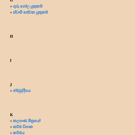
ගුරු ගෝල යුතුකම්
+
ස්වාමි සේවක යුතුකම්
+
H
I
J
ජම්බුද්දීපය
+
K
කල්‍යාණ මිත්‍රයෝ
+
කර්ම විපාක
+
කර්මය
+