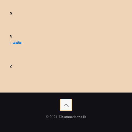
X
Y
යක්ෂ
+
Z
© 2021 Dhammadeepa.lk