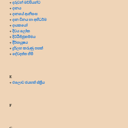
දරුවන් මව්පියන්ට
+
දානය
+
දානයේ ආනිසංස
+
දාන විනය හා අභිධර්ම
+
දායකයෝ
+
දිවය ලෝක
+
දිට්ඨිජ්ජුකම්මය
+
දීර්ඝායුෂය
+
දුර්ලභ කරුණු පසක්
+
දේවදත්ත හිමි
+
E
එලොව ජයහත් ස්ත්‍රිය
+
F
G