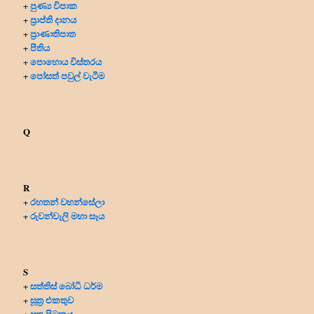
පුණ්‍ය විපාක
+
ප්‍රාප්ති දානය
+
ප්‍රාණාතිපාත
+
පීතිය
+
පොහොය විස්තරය
+
පෝසත් පවුල් වැටීම
+
Q
R
රහතන් වහන්සේලා
+
රුවන්වැලි මහා සෑය
+
S
සත්තිස් බෝධි ධර්ම
+
සූත්‍ර එකතුව
+
සූත්‍ර පිටකය