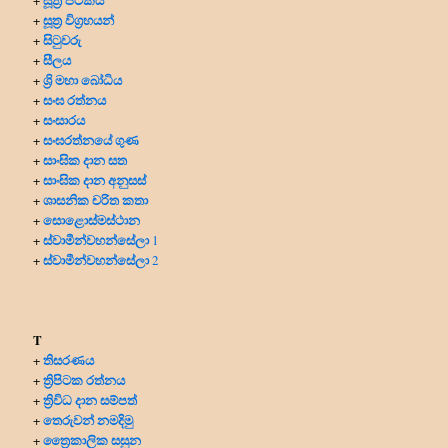
+
සූත්‍ර විග්‍රහයන්
+
සිටුවරු
+
සීලය
+
ශ්‍රි මහා බෝධිය
+
සංඝ රත්නය
+
සංසාරය
+
සංඝරත්නයේ ගුණ
+
සාංඝික දාන සත
+
සාංඝික දාන අනුසස්
+
ශාසනික චරිත කතා
+
සොළොස්මස්ථාන
+
ස්වාමීන්වහන්සේලා
+
1
ස්වාමීන්වහන්සේලා
+
2
T
තිසරණය
+
ත්‍රිපිටක රත්නය
+
ත්‍රිවිධ දාන සම්පත්
+
තෙරුවන් නමදිමු
+
ත්‍රෛකාලික සසුන
+