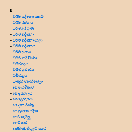
D
ධර්ම දේශනා කෙටි
+
ධර්ම රත්නය
+
ධර්මයේ ගුණ
+
ධර්ම දේශනා
+
ධර්ම දේශනා මාලා
+
ධර්ම දේශනය
+
ධර්ම දානය
+
ධම්ම නදී ථිත්ත
+
ධම්මපදය
+
ධම්ම ශ්‍රවණය
+
ධර්‍මචක්‍රය
+
ධාතූන් වහන්සේලා
+
දශ පාරමිතාව
+
දශ අකුශලය
+
දශබලඥානය
+
දශ දාන වස්තු
+
දස පුන්‍යක ක්‍රියා
+
දහම් ගැටලු
+
දහම් පාඨ
+
දක්ෂිණා විශුද්ධි සතර
+