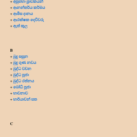
අසුමහා ශ්‍රාවකයන්
+
ආනන්තර්ය කර්මය
+
ආමිස දානය
+
ආරක්ෂක දෙවිවරු
+
ඇත් කුල
+
B
බුදු සසුන
+
බුදු ගුණ නවය
+
බුද්ධ වචන
+
බුද්ධ පූජා
+
බුද්ධ රත්නය
+
බෝධි පූජා
+
භාවනාව
+
භාර්යාවන් සත
+
C