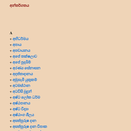
අන්තර්ගතය
A
අභිධර්මය
+
අපාය
+
අපචායනය
+
අපේ තක්ෂලාව
+
අපේ පුදබිම්
+
අරණ්‍ය සේනාසන
+
අදත්තාදානය
+
අඹුසැමි යුතුකම්
+
අටමස්ථාන
+
අටවිසි බුදුන්
+
අෂ්ට ලෝක ධර්ම
+
අෂ්ඨපානය
+
අෂ්ට විද්‍යා
+
අෂ්ඨාංග ශීලය
+
අසත්පුරුෂ දාන
+
අසත්පුරුෂ දාන විපාක
+