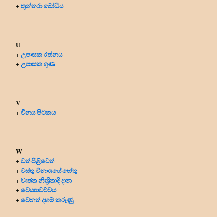
තුන්තරා බෝධිය
+
U
උපාසක රත්නය
+
උපාසක ගුණ
+
V
විනය පිටකය
+
W
වත් පිළිවෙත්
+
වස්තු විනාශයේ හේතු
+
වෘත්ත නිඃශ්‍රිතාදි දාන
+
වෙය්‍යාවච්චය
+
වෙනත් දහම් කරුණු
+