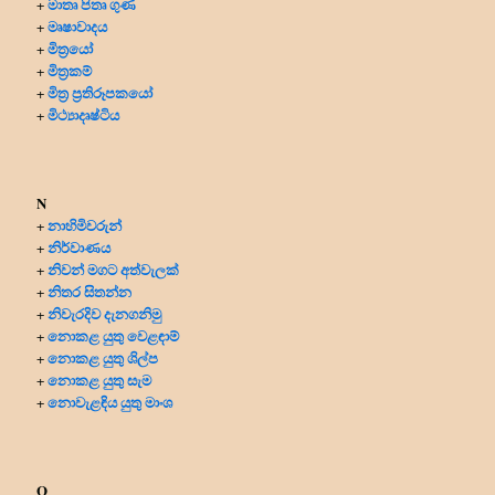
මාතෘ පිතෘ ගුණ
+
මෘෂාවාදය
+
මිත්‍රයෝ
+
මිත්‍ර‍කම්
+
මිත්‍ර‍ ප්‍ර‍තිරූපකයෝ
+
මිථ්‍යාදෘෂ්ටිය
+
N
නාහිමිවරුන්
+
නිර්වාණය
+
නිවන් මගට අත්වැලක්
+
නිතර සිතන්න
+
නිවැරදිව දැනගනිමු
+
නොකළ යුතු වෙළඳාම්
+
නොකළ යුතු ශිල්ප
+
නොකළ යුතු සැම
+
නොවැළඳිය යුතු මාංශ
+
O