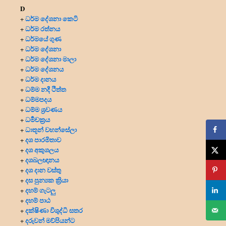
D
ධර්ම දේශනා කෙටි
+
ධර්ම රත්නය
+
ධර්මයේ ගුණ
+
ධර්ම දේශනා
+
ධර්ම දේශනා මාලා
+
ධර්ම දේශනය
+
ධර්ම දානය
+
ධම්ම නදී ථිත්ත
+
ධම්මපදය
+
ධම්ම ශ්‍රවණය
+
ධර්‍මචක්‍රය
+
ධාතූන් වහන්සේලා
+
දශ පාරමිතාව
+
දශ අකුශලය
+
දශබලඥානය
+
දශ දාන වස්තු
+
දස පුන්‍යක ක්‍රියා
+
දහම් ගැටලු
+
දහම් පාඨ
+
දක්ෂිණා විශුද්ධි සතර
+
දරුවන් මව්පියන්ට
+