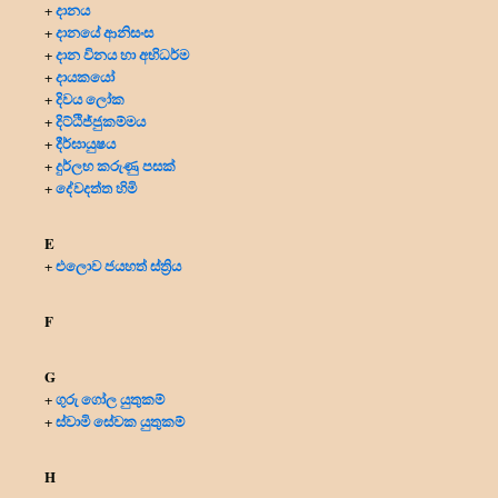
දානය
+
දානයේ ආනිසංස
+
දාන විනය හා අභිධර්ම
+
දායකයෝ
+
දිවය ලෝක
+
දිට්ඨිජ්ජුකම්මය
+
දීර්ඝායුෂය
+
දුර්ලභ කරුණු පසක්
+
දේවදත්ත හිමි
+
E
එලොව ජයහත් ස්ත්‍රිය
+
F
G
ගුරු ගෝල යුතුකම්
+
ස්වාමි සේවක යුතුකම්
+
H