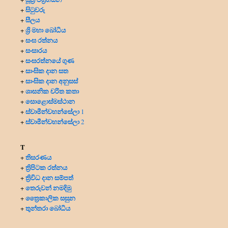
සිටුවරු
+
සීලය
+
ශ්‍රි මහා බෝධිය
+
සංඝ රත්නය
+
සංසාරය
+
සංඝරත්නයේ ගුණ
+
සාංඝික දාන සත
+
සාංඝික දාන අනුසස්
+
ශාසනික චරිත කතා
+
සොළොස්මස්ථාන
+
ස්වාමීන්වහන්සේලා
+
1
ස්වාමීන්වහන්සේලා
+
2
T
තිසරණය
+
ත්‍රිපිටක රත්නය
+
ත්‍රිවිධ දාන සම්පත්
+
තෙරුවන් නමදිමු
+
ත්‍රෛකාලික සසුන
+
තුන්තරා බෝධිය
+