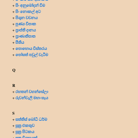
පිං අනුමෝදන් වීම
+
පිං නොකල් අට
+
පිශුන වචනය
+
පුණ්‍ය විපාක
+
ප්‍රාප්ති දානය
+
ප්‍රාණාතිපාත
+
පීතිය
+
පොහොය විස්තරය
+
පෝසත් පවුල් වැටීම
+
Q
R
රහතන් වහන්සේලා
+
රුවන්වැලි මහා සෑය
+
S
සත්තිස් බෝධි ධර්ම
+
සූත්‍ර එකතුව
+
සූත්‍ර පිටකය
+
සූත්‍ර විග්‍රහයන්
+