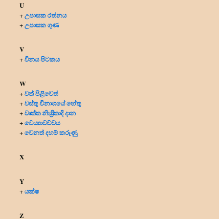
U
උපාසක රත්නය
+
උපාසක ගුණ
+
V
විනය පිටකය
+
W
වත් පිළිවෙත්
+
වස්තු විනාශයේ හේතු
+
වෘත්ත නිඃශ්‍රිතාදි දාන
+
වෙය්‍යාවච්චය
+
වෙනත් දහම් කරුණු
+
X
Y
යක්ෂ
+
Z