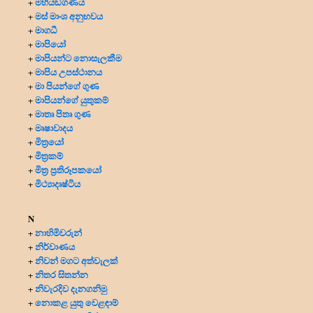
මහියඞ්ගණය
+
මස් මාංශ අනුභවය
+
මාගධී
+
මාපියෝ
+
මාපියන්ට නොසැලකීම
+
මාපිය උපස්ථානය
+
මා පියන්ගේ ගුණ
+
මාපියන්ගේ යුතුකම්
+
මාතෘ පිතෘ ගුණ
+
මෘෂාවාදය
+
මිත්‍රයෝ
+
මිත්‍ර‍කම්
+
මිත්‍ර‍ ප්‍ර‍තිරූපකයෝ
+
මිථ්‍යාදෘෂ්ටිය
+
N
නාහිමිවරුන්
+
නිර්වාණය
+
නිවන් මගට අත්වැලක්
+
නිතර සිතන්න
+
නිවැරදිව දැනගනිමු
+
නොකළ යුතු වෙළඳාම්
+