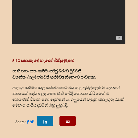
5-12 සඟසතු දේ කෑමෙහි බිහිසුණුකම
න හි පාපං කතං කම්මං සජ්ජු ඛීරං’ව මුච්චති
ඩහන්තං බාලමන්වෙති භස්මච්ඡන්නො’ව පාවකො.
අකුශල කම්මය කළ සත්තවයාහට එය කළ ඇසිල්ලෙහි ම දෙනගේ
තනයෙන් දෝනා ලද කෙණෙහි ම මිදී නොයන කිරි මෙන් එ
කෙණෙහි විපාක නො දෙන්නේ ය. හලුයෙන් වැසුනු සහලඟුරු රැසක්
මෙන් ඒ පාපිය දවමින් ඔහු ලුහුබඳී.
Share: