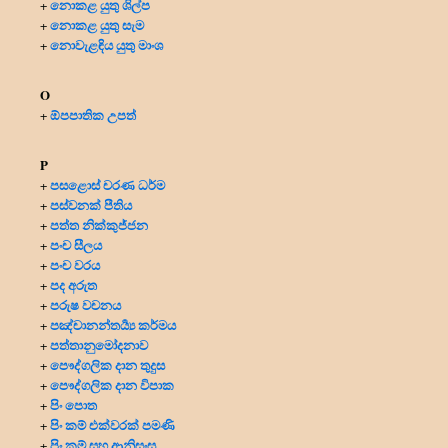
නොකළ යුතු ශිල්ප
+
නොකළ යුතු සැම
+
නොවැළඳිය යුතු මාංශ
+
O
ඕපපාතික උපත්
+
P
පසළොස් චරණ ධර්ම
+
පස්වනක් පීතිය
+
පත්ත නික්කුජ්ජන
+
පංච සීලය
+
පංච වරය
+
පද අරුත
+
පරුෂ වචනය
+
පඤ්චානන්තර්‍ය්‍ය කර්මය
+
පත්තානුමෝදනාව
+
පෞද්ගලික දාන
තුදුස
+
පෞද්ගලික දාන විපාක
+
පිං පොත
+
පිං කම් එක්වරක් පමණි
+
පිං කම් සහ ආනිසංස
+