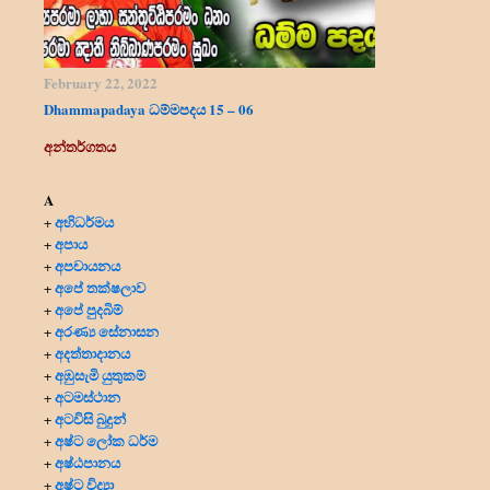
February 22, 2022
Dhammapadaya ධම්මපදය 15 – 06
අන්තර්ගතය
A
අභිධර්මය
+
අපාය
+
අපචායනය
+
අපේ තක්ෂලාව
+
අපේ පුදබිම්
+
අරණ්‍ය සේනාසන
+
අදත්තාදානය
+
අඹුසැමි යුතුකම්
+
අටමස්ථාන
+
අටවිසි බුදුන්
+
අෂ්ට ලෝක ධර්ම
+
අෂ්ඨපානය
+
අෂ්ට විද්‍යා
+