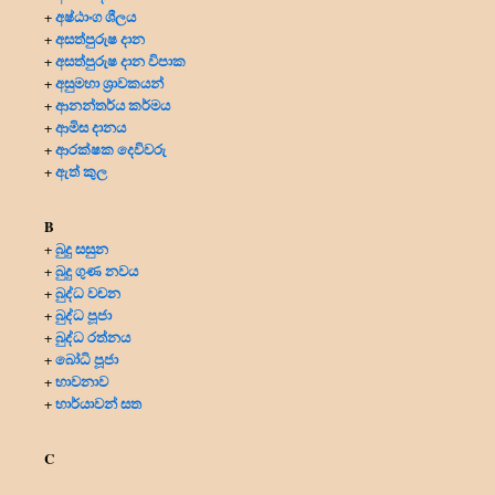
අෂ්ඨාංග ශීලය
+
අසත්පුරුෂ දාන
+
අසත්පුරුෂ දාන විපාක
+
අසුමහා ශ්‍රාවකයන්
+
ආනන්තර්ය කර්මය
+
ආමිස දානය
+
ආරක්ෂක දෙවිවරු
+
ඇත් කුල
+
B
බුදු සසුන
+
බුදු ගුණ නවය
+
බුද්ධ වචන
+
බුද්ධ පූජා
+
බුද්ධ රත්නය
+
බෝධි පූජා
+
භාවනාව
+
භාර්යාවන් සත
+
C