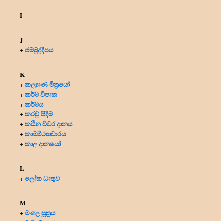
I
J
ජම්බුද්දීපය
+
K
කල්‍යාණ මිත්‍රයෝ
+
කර්ම විපාක
+
කර්මය
+
කරඩු පිදිම
+
කඨින චීවර දානය
+
කාමමිථ්‍යාචාරය
+
කාල දානයෝ
+
L
ලෝක ධාතුව
+
M
මංගල සූත්‍රය
+