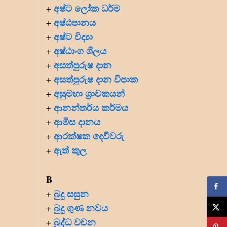
අෂ්ට ලෝක ධර්ම
+
අෂ්ඨපානය
+
අෂ්ට විද්‍යා
+
අෂ්ඨාංග ශීලය
+
අසත්පුරුෂ දාන
+
අසත්පුරුෂ දාන විපාක
+
අසුමහා ශ්‍රාවකයන්
+
ආනන්තර්ය කර්මය
+
ආමිස දානය
+
ආරක්ෂක දෙවිවරු
+
ඇත් කුල
+
B
බුදු සසුන
+
බුදු ගුණ නවය
+
බුද්ධ වචන
+