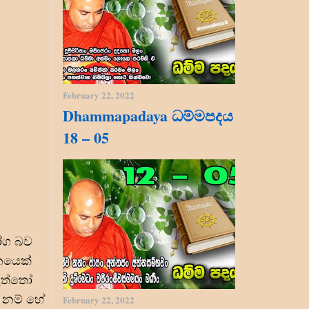
February 22, 2022
Dhammapadaya ධම්මපදය
18 – 05
ෝග බව
නයෙක්
ැත්තෝ
ී නම් හේ
February 22, 2022