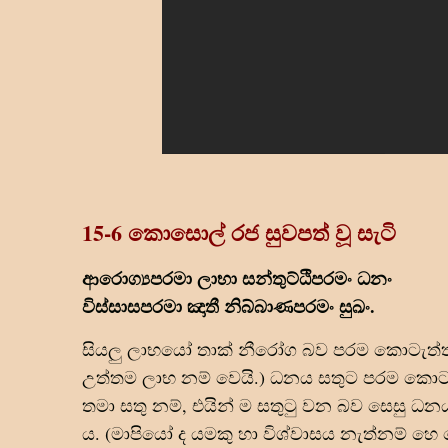
15-6 කොසොල් රජ සුවපත් වූ සැටි
ආරොග්‍යපරමා ලාභා සන්තුට්ඨිපරමං ධනං
විස්සාසපරමා ඤාතී නිබ්බාණපරමං සුඛං.
සියලු ලාභයෝ තාක් නීරෝග බව පරම කොටැත්ත
උත්තම ලාභ නම් වෙයි.) ධනය සතුට පරම කොටැ
තමා සතු නම්, එයින් ම සතුටු වන බව සෙසු
ය. (මාපියෝ ද යමකු හා විශ්වාසය නැත්නම් හ