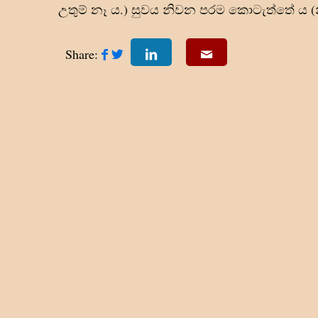
උතුම් නෑ ය.) සුවය නිවන පරම කොටැත්තේ ය (නි
Share: