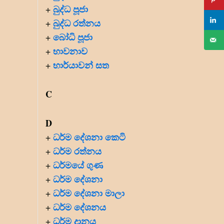
බුද්ධ පූජා
+
බුද්ධ රත්නය
+
බෝධි පූජා
+
භාවනාව
+
භාර්යාවන් සත
+
C
D
ධර්ම දේශනා කෙටි
+
ධර්ම රත්නය
+
ධර්මයේ ගුණ
+
ධර්ම දේශනා
+
ධර්ම දේශනා මාලා
+
ධර්ම දේශනය
+
ධර්ම දානය
+