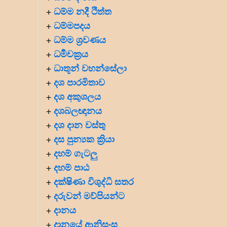
ධම්ම නදී ථිත්ත
+
ධම්මපදය
+
ධම්ම ශ්‍රවණය
+
ධර්‍මචක්‍රය
+
ධාතූන් වහන්සේලා
+
දශ පාරමිතාව
+
දශ අකුශලය
+
දශබලඥානය
+
දශ දාන වස්තු
+
දස පුන්‍යක ක්‍රියා
+
දහම් ගැටලු
+
දහම් පාඨ
+
දක්ෂිණා විශුද්ධි සතර
+
දරුවන් මව්පියන්ට
+
දානය
+
දානයේ ආනිසංස
+