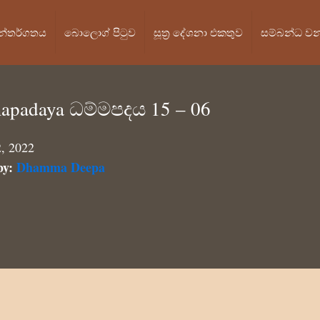
න්තර්ගතය
බොලොග් පි‍ටුව
සූත්‍ර දේශනා එකතුව
සම්බන්ධ ව
padaya ධම්මපදය 15 – 06
2, 2022
by:
Dhamma Deepa