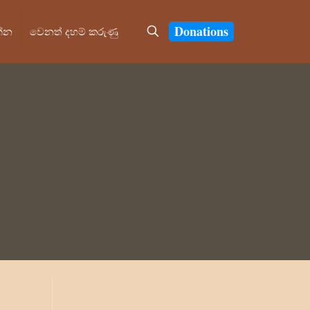
Donations
න්න
වෙනත් දහම් කරුණු