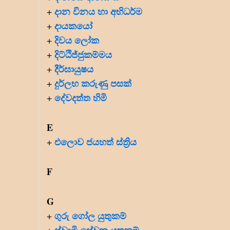
දාන විනය හා අභිධර්ම
+
දායකයෝ
+
දිවය ලෝක
+
දිට්ඨිජ්ජුකම්මය
+
දීර්ඝායුෂය
+
දුර්ලභ කරුණු පසක්
+
දේවදත්ත හිමි
+
E
එලොව ජයහත් ස්ත්‍රිය
+
F
G
ගුරු ගෝල යුතුකම්
+
ස්වාමි සේවක යුතුකම්
+