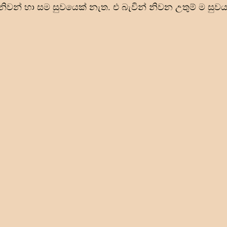
වන් හා සම සුවයෙක් නැත. එ බැවින් නිවන උතුම් ම සුවය 