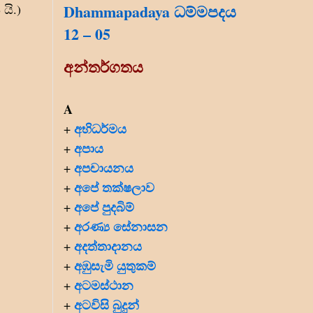
Dhammapadaya ධම්මපදය
යි.)
12 – 05
අන්තර්ගතය
A
අභිධර්මය
+
අපාය
+
අපචායනය
+
අපේ තක්ෂලාව
+
අපේ පුදබිම්
+
අරණ්‍ය සේනාසන
+
අදත්තාදානය
+
අඹුසැමි යුතුකම්
+
අටමස්ථාන
+
අටවිසි බුදුන්
+