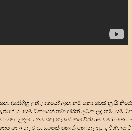
ාහ. (රෝගිහු ලත් ලාභයෝ ලාභ නම් නො වෙත් නු යි නිර
ත්තේ ය. (යම් ධනයෙක් තමා විසින් ලබන ලද නම්, යම් ධ
 ධනයට වඩා උතුම් ධනයෙක) නෑයෝ නම් විශ්වාසය පරමකොට
ෙ තෙම නො නෑ ම ය. යමෙක් වනාහි නොනෑ වුව ද විශ්වාස ව