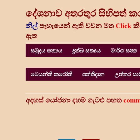
දේශනාව අතරතුර සිහිපත් ක
නිල්
පැහැයෙන් ඇති වචන මත
Click
කි
ඇත
සමුදය සත්‍යය
දුක්ඛ සත්‍යය
මාර්ග සත්‍ය
බෙයන්ති කරෝති
පත්තිදාන
උත්තර ස
අදහස් යෝජනා දහම් ගැටළු පහත
comm