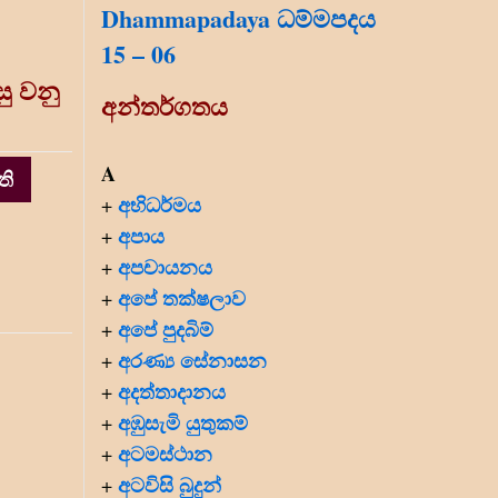
Dhammapadaya ධම්මපදය
15 – 06
ු වනු
අන්තර්ගතය
A
ති
අභිධර්මය
+
අපාය
+
අපචායනය
+
අපේ තක්ෂලාව
+
අපේ පුදබිම්
+
අරණ්‍ය සේනාසන
+
අදත්තාදානය
+
අඹුසැමි යුතුකම්
+
අටමස්ථාන
+
අටවිසි බුදුන්
+