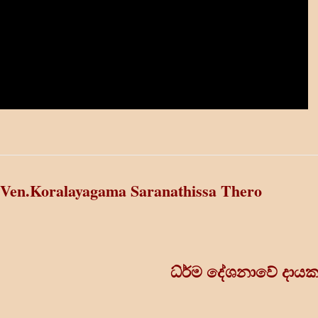
Ven.Koralayagama Saranathissa Thero
ධ්ර්ම දේශනාවේ දාය