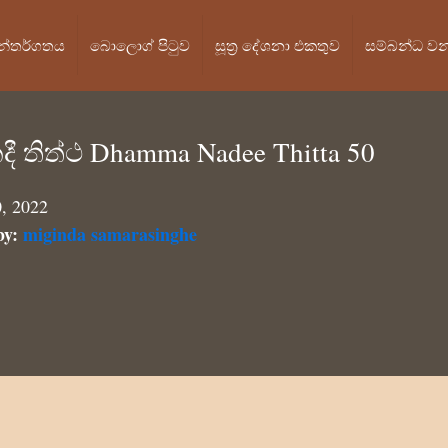
න්තර්ගතය
බොලොග් පි‍ටුව
සූත්‍ර දේශනා එකතුව
සම්බන්ධ ව
දී තිත්ථ Dhamma Nadee Thitta 50
0, 2022
by:
miginda samarasinghe