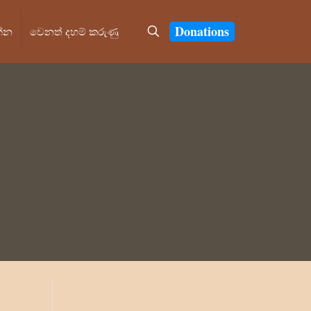
Donations
න්න
වෙනත් දහම් කරුණු