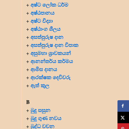
අෂ්ට ලෝක ධර්ම
+
අෂ්ඨපානය
+
අෂ්ට විද්‍යා
+
අෂ්ඨාංග ශීලය
+
අසත්පුරුෂ දාන
+
අසත්පුරුෂ දාන විපාක
+
අසුමහා ශ්‍රාවකයන්
+
ආනන්තර්ය කර්මය
+
ආමිස දානය
+
ආරක්ෂක දෙවිවරු
+
ඇත් කුල
+
B
බුදු සසුන
+
බුදු ගුණ නවය
+
බුද්ධ වචන
+