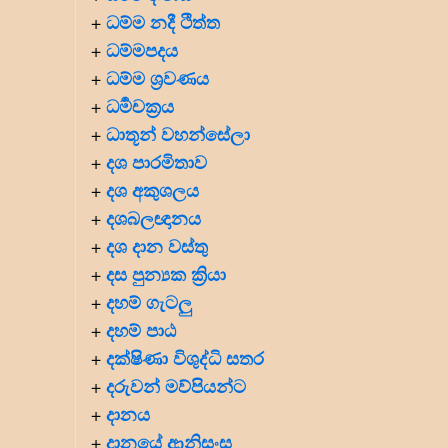
ධම්ම නදී ථිත්ත
+
ධම්මපදය
+
ධම්ම ශ්‍රවණය
+
ධර්‍මචක්‍රය
+
ධාතූන් වහන්සේලා
+
දශ පාරමිතාව
+
දශ අකුශලය
+
දශබලඥානය
+
දශ දාන වස්තු
+
දස පුන්‍යක ක්‍රියා
+
දහම් ගැටලු
+
දහම් පාඨ
+
දක්ෂිණා විශුද්ධි සතර
+
දරුවන් මව්පියන්ට
+
දානය
+
දානයේ ආනිසංස
+