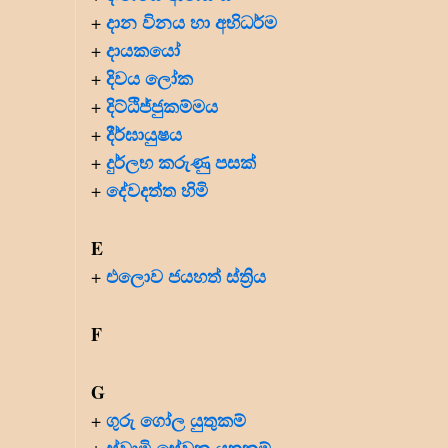
දාන විනය හා අභිධර්ම
+
දායකයෝ
+
දිවය ලෝක
+
දිට්ඨිජ්ජුකම්මය
+
දීර්ඝායුෂය
+
දුර්ලභ කරුණු පසක්
+
දේවදත්ත හිමි
+
E
එලොව ජයහත් ස්ත්‍රිය
+
F
G
ගුරු ගෝල යුතුකම්
+
ස්වාමි සේවක යුතුකම්
+