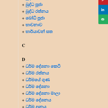
බුද්ධ පූජා
+
බුද්ධ රත්නය
+
බෝධි පූජා
+
භාවනාව
+
භාර්යාවන් සත
+
C
D
ධර්ම දේශනා කෙටි
+
ධර්ම රත්නය
+
ධර්මයේ ගුණ
+
ධර්ම දේශනා
+
ධර්ම දේශනා මාලා
+
ධර්ම දේශනය
+
ධර්ම දානය
+