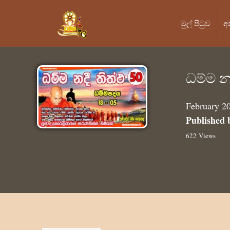
මුල් පි‍ටුව
අ
ධම්ම න
February 2
Published 
622 Views