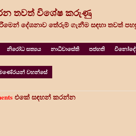
රන තවත් විශේෂ කරුණු
රීමෙන් දේශනාව තේරුම් ගැනීම සඳහා තවත් පහස
නිරෝධ සත්‍යය
නාධිවාසේති
පජහති
විනෝදේ
ාමණේරයන් වහන්සේ
ents
එකේ සඳහන් කරන්න