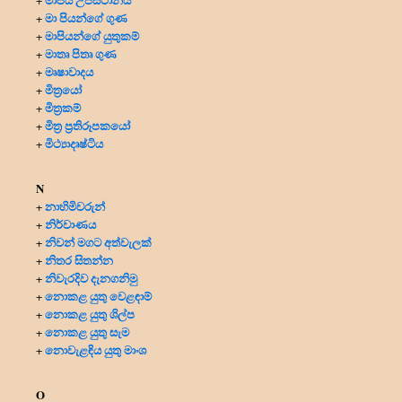
+
මා පියන්ගේ ගුණ
+
මාපියන්ගේ යුතුකම්
+
මාතෘ පිතෘ ගුණ
+
මෘෂාවාදය
+
මිත්‍රයෝ
+
මිත්‍ර‍කම්
+
මිත්‍ර‍ ප්‍ර‍තිරූපකයෝ
+
මිථ්‍යාදෘෂ්ටිය
+
N
නාහිමිවරුන්
+
නිර්වාණය
+
නිවන් මගට අත්වැලක්
+
නිතර සිතන්න
+
නිවැරදිව දැනගනිමු
+
නොකළ යුතු වෙළඳාම්
+
නොකළ යුතු ශිල්ප
+
නොකළ යුතු සැම
+
නොවැළඳිය යුතු මාංශ
+
O