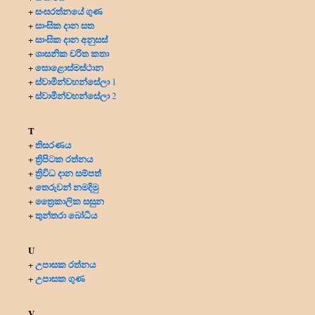
සංඝරත්නයේ ගුණ
+
සාංඝික දාන සත
+
සාංඝික දාන අනුසස්
+
ශාසනික චරිත කතා
+
සොළොස්මස්ථාන
+
ස්වාමීන්වහන්සේලා
+
1
ස්වාමීන්වහන්සේලා
+
2
T
තිසරණය
+
ත්‍රිපිටක රත්නය
+
ත්‍රිවිධ දාන සම්පත්
+
තෙරුවන් නමදිමු
+
ත්‍රෛකාලික සසුන
+
තුන්තරා බෝධිය
+
U
උපාසක රත්නය
+
උපාසක ගුණ
+
V