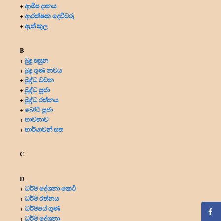
ආමිස දානය
+
ආරක්ෂක දෙවිවරු
+
ඇත් කුල
+
B
බුදු සසුන
+
බුදු ගුණ නවය
+
බුද්ධ වචන
+
බුද්ධ පූජා
+
බුද්ධ රත්නය
+
බෝධි පූජා
+
භාවනාව
+
භාර්යාවන් සත
+
C
D
ධර්ම දේශනා කෙටි
+
ධර්ම රත්නය
+
ධර්මයේ ගුණ
+
ධර්ම දේශනා
+