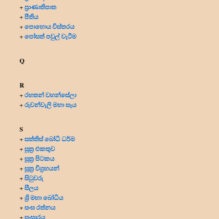
ප්‍රාණාතිපාත
+
පීතිය
+
පොහොය විස්තරය
+
පෝසත් පවුල් වැටීම
+
Q
R
රහතන් වහන්සේලා
+
රුවන්වැලි මහා සෑය
+
S
සත්තිස් බෝධි ධර්ම
+
සූත්‍ර එකතුව
+
සූත්‍ර පිටකය
+
සූත්‍ර විග්‍රහයන්
+
සිටුවරු
+
සීලය
+
ශ්‍රි මහා බෝධිය
+
සංඝ රත්නය
+
සංසාරය
+