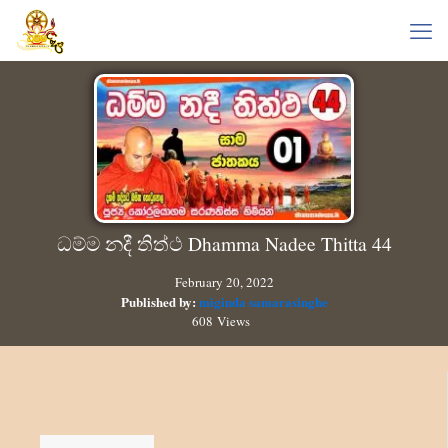
ධම්ම නදී තිත්ථ Dhamma Nadee Thitta 44
February 20, 2022
Published by:
miginda samarasinghe
608 Views