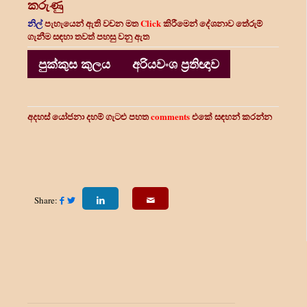
කරුණු
නිල්
පැහැයෙන් ඇති වචන මත
Click
කිරීමෙන් දේශනාව තේරුම්
ගැනීම සඳහා තවත් පහසු වනු ඇත
පුක්කුස කුලය
අරියවංශ ප්‍රතිඥාව
අදහස් යෝජනා දහම් ගැටළු පහත
comments
එකේ සඳහන් කරන්න
Share: