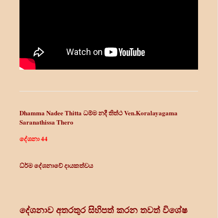
Dhamma Nadee Thitta
ධම්ම නදී තිත්ථ
Ven.Koralayagama
Saranathissa Thero
දේශනා 44
ධ්ර්ම දේශනාවේ දායකත්වය
දේශනාව අතරතුර සිහිපත් කරන තවත් විශේෂ