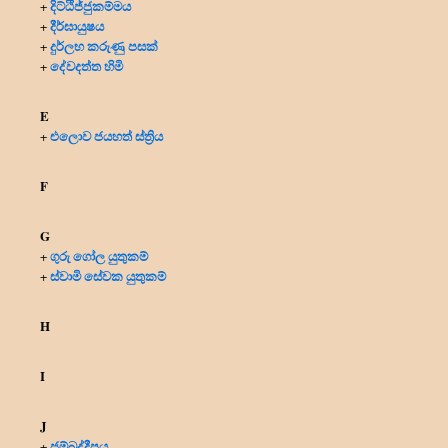
දිට්ඨිජ්ජුකම්මය
+
දීර්ඝායුෂය
+
දුර්ලභ කරුණු පසක්
+
දේවදත්ත හිමි
+
E
එලොව ජයහත් ස්ත්‍රිය
+
F
G
ගුරු ගෝල යුතුකම්
+
ස්වාමි සේවක යුතුකම්
+
H
I
J
ජම්බුද්දීපය
+