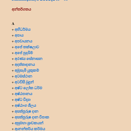
අන්තර්ගතය
A
අභිධර්මය
+
අපාය
+
අපචායනය
+
අපේ තක්ෂලාව
+
අපේ පුදබිම්
+
අරණ්‍ය සේනාසන
+
අදත්තාදානය
+
අඹුසැමි යුතුකම්
+
අටමස්ථාන
+
අටවිසි බුදුන්
+
අෂ්ට ලෝක ධර්ම
+
අෂ්ඨපානය
+
අෂ්ට විද්‍යා
+
අෂ්ඨාංග ශීලය
+
අසත්පුරුෂ දාන
+
අසත්පුරුෂ දාන විපාක
+
අසුමහා ශ්‍රාවකයන්
+
ආනන්තර්ය කර්මය
+