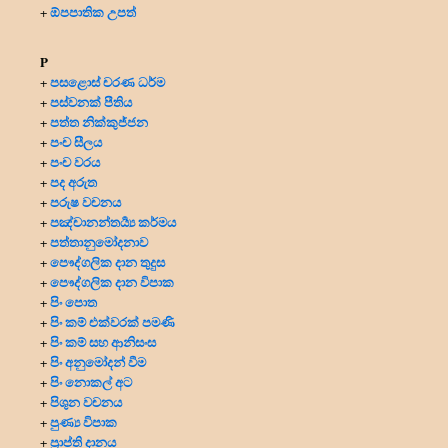
ඕපපාතික උපත්
+
P
පසළොස් චරණ ධර්ම
+
පස්වනක් පීතිය
+
පත්ත නික්කුජ්ජන
+
පංච සීලය
+
පංච වරය
+
පද අරුත
+
පරුෂ වචනය
+
පඤ්චානන්තර්‍ය්‍ය කර්මය
+
පත්තානුමෝදනාව
+
පෞද්ගලික දාන
තුදුස
+
පෞද්ගලික දාන විපාක
+
පිං පොත
+
පිං කම් එක්වරක් පමණි
+
පිං කම් සහ ආනිසංස
+
පිං අනුමෝදන් වීම
+
පිං නොකල් අට
+
පිශුන වචනය
+
පුණ්‍ය විපාක
+
ප්‍රාප්ති දානය
+