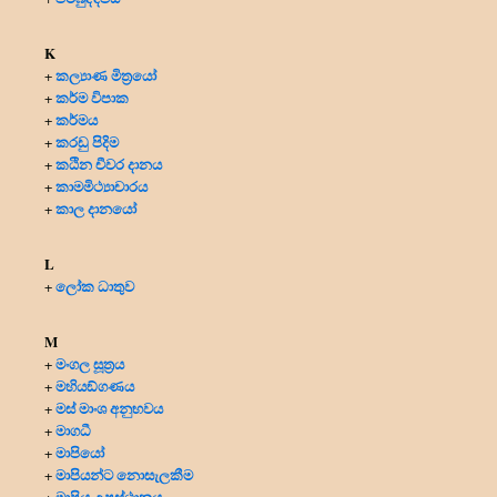
K
කල්‍යාණ මිත්‍රයෝ
+
කර්ම විපාක
+
කර්මය
+
කරඩු පිදිම
+
කඨින චීවර දානය
+
කාමමිථ්‍යාචාරය
+
කාල දානයෝ
+
L
ලෝක ධාතුව
+
M
මංගල සූත්‍රය
+
මහියඞ්ගණය
+
මස් මාංශ අනුභවය
+
මාගධී
+
මාපියෝ
+
මාපියන්ට නොසැලකීම
+
මාපිය උපස්ථානය