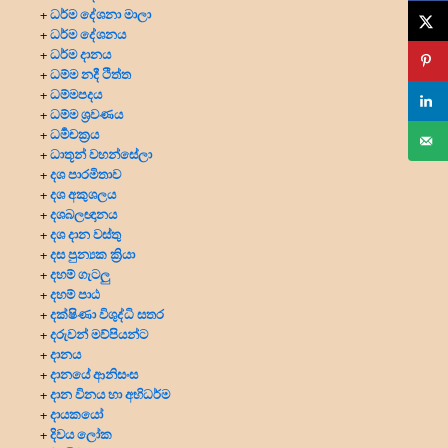
ධර්ම දේශනා මාලා
+
ධර්ම දේශනය
+
ධර්ම දානය
+
ධම්ම නදී ථිත්ත
+
ධම්මපදය
+
ධම්ම ශ්‍රවණය
+
ධර්‍මචක්‍රය
+
ධාතූන් වහන්සේලා
+
දශ පාරමිතාව
+
දශ අකුශලය
+
දශබලඥානය
+
දශ දාන වස්තු
+
දස පුන්‍යක ක්‍රියා
+
දහම් ගැටලු
+
දහම් පාඨ
+
දක්ෂිණා විශුද්ධි සතර
+
දරුවන් මව්පියන්ට
+
දානය
+
දානයේ ආනිසංස
+
දාන විනය හා අභිධර්ම
+
දායකයෝ
+
දිවය ලෝක
+