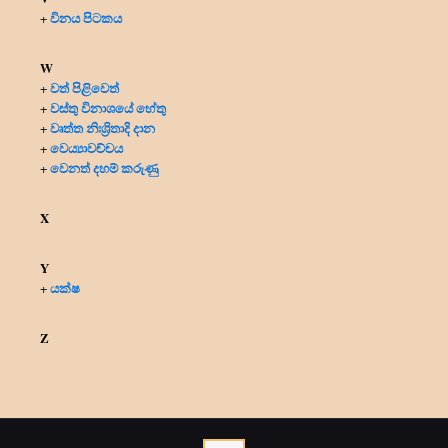
විනය පිටකය
+
W
වත් පිළිවෙත්
+
වස්තු විනාශයේ හේතු
+
වෘත්ත නිඃශ්‍රිතාදි දාන
+
වෙය්‍යාවච්චය
+
වෙනත් දහම් කරුණු
+
X
Y
යක්ෂ
+
Z