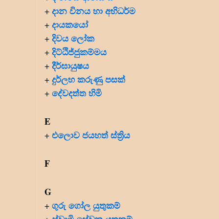
දාන විනය හා අභිධර්ම
+
දායකයෝ
+
දිවය ලෝක
+
දිට්ඨිජ්ජුකම්මය
+
දීර්ඝායුෂය
+
දුර්ලභ කරුණු පසක්
+
දේවදත්ත හිමි
+
E
එලොව ජයහත් ස්ත්‍රිය
+
F
G
ගුරු ගෝල යුතුකම්
+
ස්වාමි සේවක යුතුකම්
+