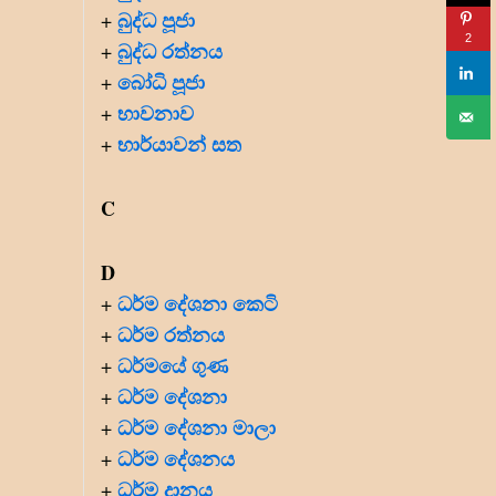
බුද්ධ පූජා
+
2
බුද්ධ රත්නය
+
බෝධි පූජා
+
භාවනාව
+
භාර්යාවන් සත
+
C
D
ධර්ම දේශනා කෙටි
+
ධර්ම රත්නය
+
ධර්මයේ ගුණ
+
ධර්ම දේශනා
+
ධර්ම දේශනා මාලා
+
ධර්ම දේශනය
+
ධර්ම දානය
+