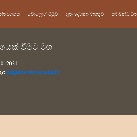
න්තර්ගතය
බොලොග් පි‍ටුව
සූත්‍ර දේශනා එකතුව
සම්බන්ධ ව
යෙක් වීමට මග
0, 2021
by:
miginda samarasinghe