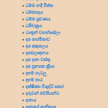
ධම්ම නදී ථිත්ත
+
ධම්මපදය
+
ධම්ම ශ්‍රවණය
+
ධර්‍මචක්‍රය
+
ධාතූන් වහන්සේලා
+
දශ පාරමිතාව
+
දශ අකුශලය
+
දශබලඥානය
+
දශ දාන වස්තු
+
දස පුන්‍යක ක්‍රියා
+
දහම් ගැටලු
+
දහම් පාඨ
+
දක්ෂිණා විශුද්ධි සතර
+
දරුවන් මව්පියන්ට
+
දානය
+
දානයේ ආනිසංස
+