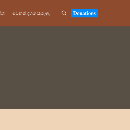
Donations
න්න
වෙනත් දහම් කරුණු