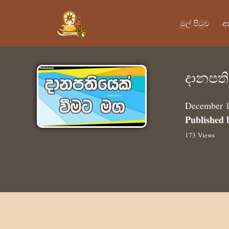
මුල් පි‍ටුව
අ
දානපති
December 1
Published 
173 Views