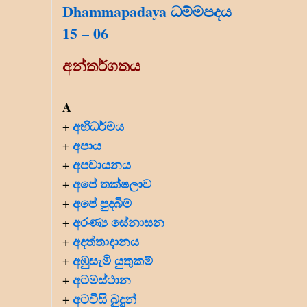
Dhammapadaya ධම්මපදය
15 – 06
අන්තර්ගතය
A
අභිධර්මය
+
අපාය
+
අපචායනය
+
අපේ තක්ෂලාව
+
අපේ පුදබිම්
+
අරණ්‍ය සේනාසන
+
අදත්තාදානය
+
අඹුසැමි යුතුකම්
+
අටමස්ථාන
+
අටවිසි බුදුන්
+