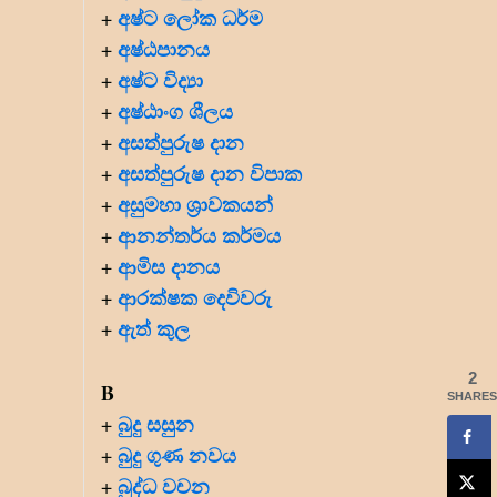
අෂ්ට ලෝක ධර්ම
+
අෂ්ඨපානය
+
අෂ්ට විද්‍යා
+
අෂ්ඨාංග ශීලය
+
අසත්පුරුෂ දාන
+
අසත්පුරුෂ දාන විපාක
+
අසුමහා ශ්‍රාවකයන්
+
ආනන්තර්ය කර්මය
+
ආමිස දානය
+
ආරක්ෂක දෙවිවරු
+
ඇත් කුල
+
2
B
SHARES
බුදු සසුන
+
බුදු ගුණ නවය
+
බුද්ධ වචන
+