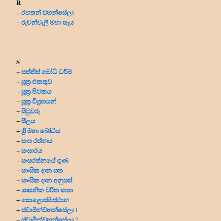
R
රහතන් වහන්සේලා
+
රුවන්වැලි මහා සෑය
+
S
සත්තිස් බෝධි ධර්ම
+
සූත්‍ර එකතුව
+
සූත්‍ර පිටකය
+
සූත්‍ර විග්‍රහයන්
+
සිටුවරු
+
සීලය
+
ශ්‍රි මහා බෝධිය
+
සංඝ රත්නය
+
සංසාරය
+
සංඝරත්නයේ ගුණ
+
සාංඝික දාන සත
+
සාංඝික දාන අනුසස්
+
ශාසනික චරිත කතා
+
සොළොස්මස්ථාන
+
ස්වාමීන්වහන්සේලා
+
1
ස්වාමීන්වහන්සේලා
+
2