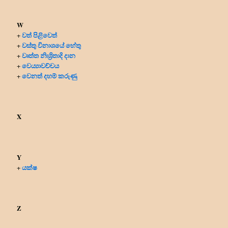
W
වත් පිළිවෙත්
+
වස්තු විනාශයේ හේතු
+
වෘත්ත නිඃශ්‍රිතාදි දාන
+
වෙය්‍යාවච්චය
+
වෙනත් දහම් කරුණු
+
X
Y
යක්ෂ
+
Z