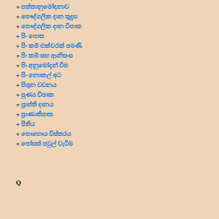
පත්තානුමෝදනාව
+
පෞද්ගලික දාන
තුදුස
+
පෞද්ගලික දාන විපාක
+
පිං පොත
+
පිං කම් එක්වරක් පමණි
+
පිං කම් සහ ආනිසංස
+
පිං අනුමෝදන් වීම
+
පිං නොකල් අට
+
පිශුන වචනය
+
පුණ්‍ය විපාක
+
ප්‍රාප්ති දානය
+
ප්‍රාණාතිපාත
+
පීතිය
+
පොහොය විස්තරය
+
පෝසත් පවුල් වැටීම
+
Q