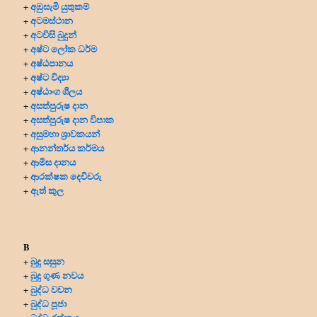
අඹුසැමි යුතුකම්
+
අටමස්ථාන
+
අටවිසි බුදුන්
+
අෂ්ට ලෝක ධර්ම
+
අෂ්ඨපානය
+
අෂ්ට විද්‍යා
+
අෂ්ඨාංග ශීලය
+
අසත්පුරුෂ දාන
+
අසත්පුරුෂ දාන විපාක
+
අසුමහා ශ්‍රාවකයන්
+
ආනන්තර්ය කර්මය
+
ආමිස දානය
+
ආරක්ෂක දෙවිවරු
+
ඇත් කුල
+
B
බුදු සසුන
+
බුදු ගුණ නවය
+
බුද්ධ වචන
+
බුද්ධ පූජා
+