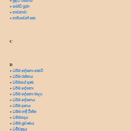
බුද්ධ රත්නය
+
බෝධි පූජා
+
භාවනාව
+
භාර්යාවන් සත
+
C
D
ධර්ම දේශනා කෙටි
+
ධර්ම රත්නය
+
ධර්මයේ ගුණ
+
ධර්ම දේශනා
+
ධර්ම දේශනා මාලා
+
ධර්ම දේශනය
+
ධර්ම දානය
+
ධම්ම නදී ථිත්ත
+
ධම්මපදය
+
ධම්ම ශ්‍රවණය
+
ධර්‍මචක්‍රය
+