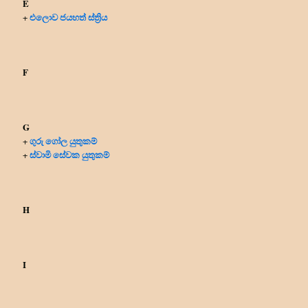
E
එලොව ජයහත් ස්ත්‍රිය
+
F
G
ගුරු ගෝල යුතුකම්
+
ස්වාමි සේවක යුතුකම්
+
H
I