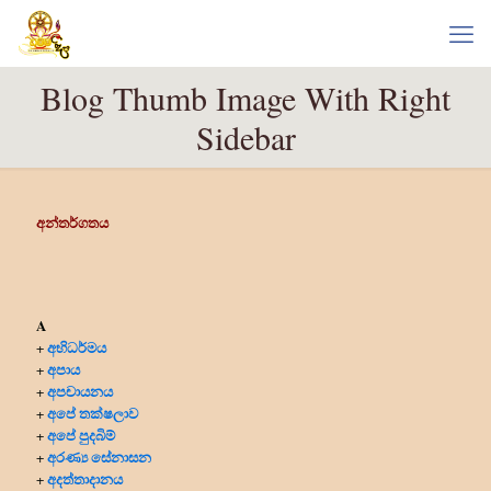
Blog Thumb Image With Right
Sidebar
අන්තර්ගතය
A
අභිධර්මය
+
අපාය
+
අපචායනය
+
අපේ තක්ෂලාව
+
අපේ පුදබිම්
+
අරණ්‍ය සේනාසන
+
අදත්තාදානය
+