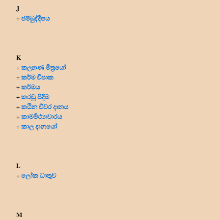
J
ජම්බුද්දීපය
+
K
කල්‍යාණ මිත්‍රයෝ
+
කර්ම විපාක
+
කර්මය
+
කරඩු පිදිම
+
කඨින චීවර දානය
+
කාමමිථ්‍යාචාරය
+
කාල දානයෝ
+
L
ලෝක ධාතුව
+
M