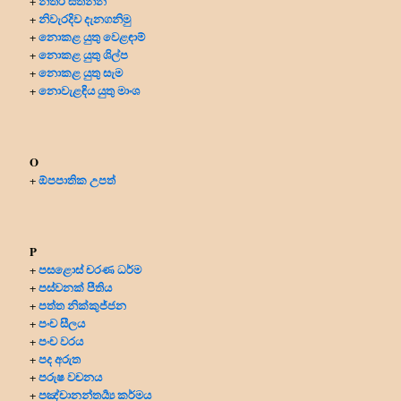
නිතර සිතන්න
+
නිවැරදිව දැනගනිමු
+
නොකළ යුතු වෙළඳාම්
+
නොකළ යුතු ශිල්ප
+
නොකළ යුතු සැම
+
නොවැළඳිය යුතු මාංශ
+
O
ඕපපාතික උපත්
+
P
පසළොස් චරණ ධර්ම
+
පස්වනක් පීතිය
+
පත්ත නික්කුජ්ජන
+
පංච සීලය
+
පංච වරය
+
පද අරුත
+
පරුෂ වචනය
+
පඤ්චානන්තර්‍ය්‍ය කර්මය
+