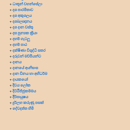
ධාතූන් වහන්සේලා
+
දශ පාරමිතාව
+
දශ අකුශලය
+
දශබලඥානය
+
දශ දාන වස්තු
+
දස පුන්‍යක ක්‍රියා
+
දහම් ගැටලු
+
දහම් පාඨ
+
දක්ෂිණා විශුද්ධි සතර
+
දරුවන් මව්පියන්ට
+
දානය
+
දානයේ ආනිසංස
+
දාන විනය හා අභිධර්ම
+
දායකයෝ
+
දිවය ලෝක
+
දිට්ඨිජ්ජුකම්මය
+
දීර්ඝායුෂය
+
දුර්ලභ කරුණු පසක්
+
දේවදත්ත හිමි
+