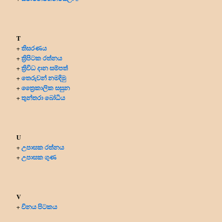
T
තිසරණය
+
ත්‍රිපිටක රත්නය
+
ත්‍රිවිධ දාන සම්පත්
+
තෙරුවන් නමදිමු
+
ත්‍රෛකාලික සසුන
+
තුන්තරා බෝධිය
+
U
උපාසක රත්නය
+
උපාසක ගුණ
+
V
විනය පිටකය
+