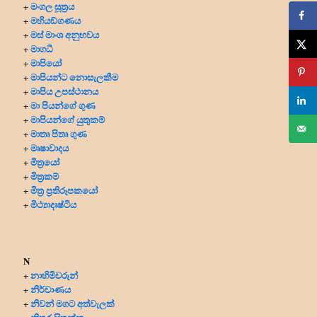
මංගල සූත්‍රය
+
මහියඞ්ගණය
+
මස් මාංශ අනුභවය
+
මාගධී
+
මාපියෝ
+
මාපියන්ට නොසැලකීම
+
මාපිය උපස්ථානය
+
මා පියන්ගේ ගුණ
+
මාපියන්ගේ යුතුකම්
+
මාතෘ පිතෘ ගුණ
+
මෘෂාවාදය
+
මිත්‍රයෝ
+
මිත්‍ර‍කම්
+
මිත්‍ර‍ ප්‍ර‍තිරූපකයෝ
+
මිථ්‍යාදෘෂ්ටිය
+
N
නාහිමිවරුන්
+
නිර්වාණය
+
නිවන් මගට අත්වැලක්
+