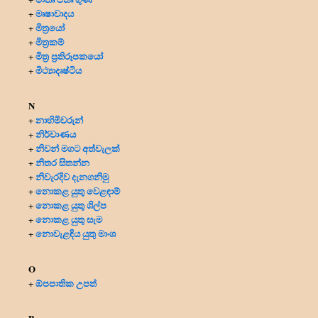
මෘෂාවාදය
+
මිත්‍රයෝ
+
මිත්‍ර‍කම්
+
මිත්‍ර‍ ප්‍ර‍තිරූපකයෝ
+
මිථ්‍යාදෘෂ්ටිය
+
N
නාහිමිවරුන්
+
නිර්වාණය
+
නිවන් මගට අත්වැලක්
+
නිතර සිතන්න
+
නිවැරදිව දැනගනිමු
+
නොකළ යුතු වෙළඳාම්
+
නොකළ යුතු ශිල්ප
+
නොකළ යුතු සැම
+
නොවැළඳිය යුතු මාංශ
+
O
ඕපපාතික උපත්
+