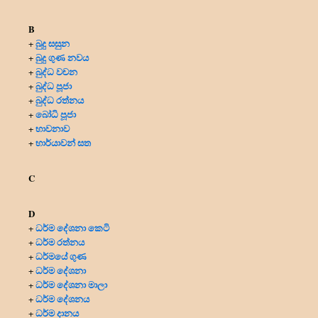
B
බුදු සසුන
+
බුදු ගුණ නවය
+
බුද්ධ වචන
+
බුද්ධ පූජා
+
බුද්ධ රත්නය
+
බෝධි පූජා
+
භාවනාව
+
භාර්යාවන් සත
+
C
D
ධර්ම දේශනා කෙටි
+
ධර්ම රත්නය
+
ධර්මයේ ගුණ
+
ධර්ම දේශනා
+
ධර්ම දේශනා මාලා
+
ධර්ම දේශනය
+
ධර්ම දානය
+