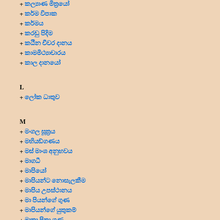
කල්‍යාණ මිත්‍රයෝ
+
කර්ම විපාක
+
කර්මය
+
කරඩු පිදිම
+
කඨින චීවර දානය
+
කාමමිථ්‍යාචාරය
+
කාල දානයෝ
+
L
ලෝක ධාතුව
+
M
මංගල සූත්‍රය
+
මහියඞ්ගණය
+
මස් මාංශ අනුභවය
+
මාගධී
+
මාපියෝ
+
මාපියන්ට නොසැලකීම
+
මාපිය උපස්ථානය
+
මා පියන්ගේ ගුණ
+
මාපියන්ගේ යුතුකම්
+
මාතෘ පිතෘ ගුණ
+