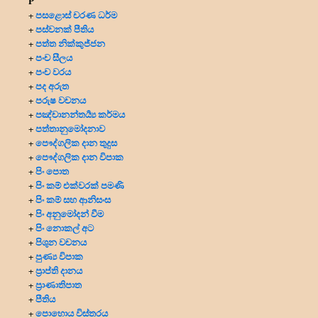
P
පසළොස් චරණ ධර්ම
+
පස්වනක් පීතිය
+
පත්ත නික්කුජ්ජන
+
පංච සීලය
+
පංච වරය
+
පද අරුත
+
පරුෂ වචනය
+
පඤ්චානන්තර්‍ය්‍ය කර්මය
+
පත්තානුමෝදනාව
+
පෞද්ගලික දාන
තුදුස
+
පෞද්ගලික දාන විපාක
+
පිං පොත
+
පිං කම් එක්වරක් පමණි
+
පිං කම් සහ ආනිසංස
+
පිං අනුමෝදන් වීම
+
පිං නොකල් අට
+
පිශුන වචනය
+
පුණ්‍ය විපාක
+
ප්‍රාප්ති දානය
+
ප්‍රාණාතිපාත
+
පීතිය
+
පොහොය විස්තරය
+