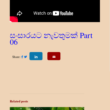
සංසාරයට නැවතුමක්
Part
06
Share:
Related posts