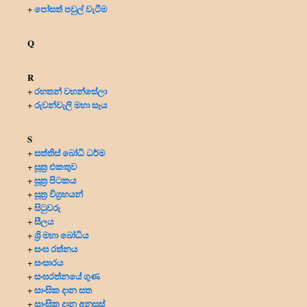
පෝසත් පවුල් වැටීම
+
Q
R
රහතන් වහන්සේලා
+
රුවන්වැලි මහා සෑය
+
S
සත්තිස් බෝධි ධර්ම
+
සූත්‍ර එකතුව
+
සූත්‍ර පිටකය
+
සූත්‍ර විග්‍රහයන්
+
සිටුවරු
+
සීලය
+
ශ්‍රි මහා බෝධිය
+
සංඝ රත්නය
+
සංසාරය
+
සංඝරත්නයේ ගුණ
+
සාංඝික දාන සත
+
සාංඝික දාන අනුසස්
+