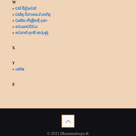
W
වත් පිළිවෙත්
+
වස්තු විනාශයේ හේතු
+
වෘත්ත නිඃශ්‍රිතාදි දාන
+
වෙය්‍යාවච්චය
+
වෙනත් දහම් කරුණු
+
X
Y
යක්ෂ
+
Z
© 2021 Dhammadeepa.lk