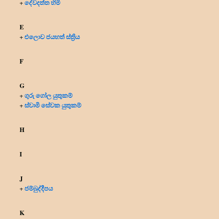
දේවදත්ත හිමි
+
E
එලොව ජයහත් ස්ත්‍රිය
+
F
G
ගුරු ගෝල යුතුකම්
+
ස්වාමි සේවක යුතුකම්
+
H
I
J
ජම්බුද්දීපය
+
K