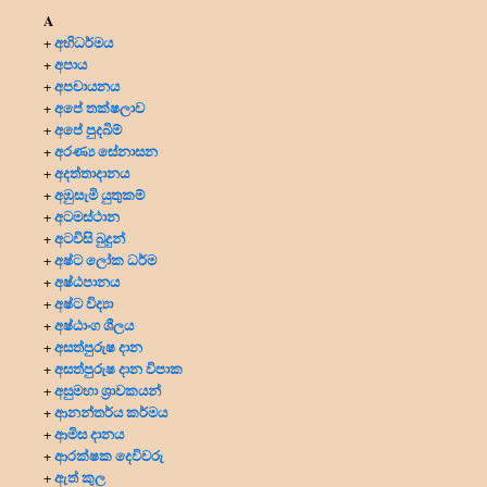
A
අභිධර්මය
+
අපාය
+
අපචායනය
+
අපේ තක්ෂලාව
+
අපේ පුදබිම්
+
අරණ්‍ය සේනාසන
+
අදත්තාදානය
+
අඹුසැමි යුතුකම්
+
අටමස්ථාන
+
අටවිසි බුදුන්
+
අෂ්ට ලෝක ධර්ම
+
අෂ්ඨපානය
+
අෂ්ට විද්‍යා
+
අෂ්ඨාංග ශීලය
+
අසත්පුරුෂ දාන
+
අසත්පුරුෂ දාන විපාක
+
අසුමහා ශ්‍රාවකයන්
+
ආනන්තර්ය කර්මය
+
ආමිස දානය
+
ආරක්ෂක දෙවිවරු
+
ඇත් කුල
+