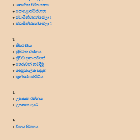
ශාසනික චරිත කතා
+
සොළොස්මස්ථාන
+
ස්වාමීන්වහන්සේලා
+
1
ස්වාමීන්වහන්සේලා
+
2
T
තිසරණය
+
ත්‍රිපිටක රත්නය
+
ත්‍රිවිධ දාන සම්පත්
+
තෙරුවන් නමදිමු
+
ත්‍රෛකාලික සසුන
+
තුන්තරා බෝධිය
+
U
උපාසක රත්නය
+
උපාසක ගුණ
+
V
විනය පිටකය
+