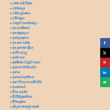
ධම්ම නදී ථිත්ත
+
ධම්මපදය
+
ධම්ම ශ්‍රවණය
+
ධර්‍මචක්‍රය
+
ධාතූන් වහන්සේලා
+
දශ පාරමිතාව
+
දශ අකුශලය
+
දශබලඥානය
+
දශ දාන වස්තු
+
දස පුන්‍යක ක්‍රියා
+
දහම් ගැටලු
+
දහම් පාඨ
+
දක්ෂිණා විශුද්ධි සතර
+
දරුවන් මව්පියන්ට
+
දානය
+
දානයේ ආනිසංස
+
දාන විනය හා අභිධර්ම
+
දායකයෝ
+
දිවය ලෝක
+
දිට්ඨිජ්ජුකම්මය
+
දීර්ඝායුෂය
+
දුර්ලභ කරුණු පසක්
+