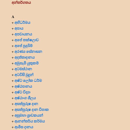
අන්තර්ගතය
A
අභිධර්මය
+
අපාය
+
අපචායනය
+
අපේ තක්ෂලාව
+
අපේ පුදබිම්
+
අරණ්‍ය සේනාසන
+
අදත්තාදානය
+
අඹුසැමි යුතුකම්
+
අටමස්ථාන
+
අටවිසි බුදුන්
+
අෂ්ට ලෝක ධර්ම
+
අෂ්ඨපානය
+
අෂ්ට විද්‍යා
+
අෂ්ඨාංග ශීලය
+
අසත්පුරුෂ දාන
+
අසත්පුරුෂ දාන විපාක
+
අසුමහා ශ්‍රාවකයන්
+
ආනන්තර්ය කර්මය
+
ආමිස දානය
+