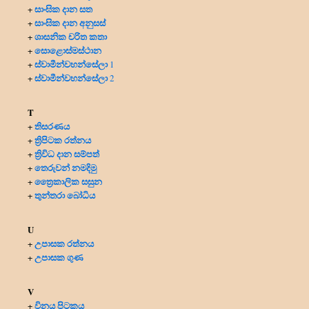
සාංඝික දාන සත
+
සාංඝික දාන අනුසස්
+
ශාසනික චරිත කතා
+
සොළොස්මස්ථාන
+
ස්වාමීන්වහන්සේලා
+
1
ස්වාමීන්වහන්සේලා
+
2
T
තිසරණය
+
ත්‍රිපිටක රත්නය
+
ත්‍රිවිධ දාන සම්පත්
+
තෙරුවන් නමදිමු
+
ත්‍රෛකාලික සසුන
+
තුන්තරා බෝධිය
+
U
උපාසක රත්නය
+
උපාසක ගුණ
+
V
විනය පිටකය
+