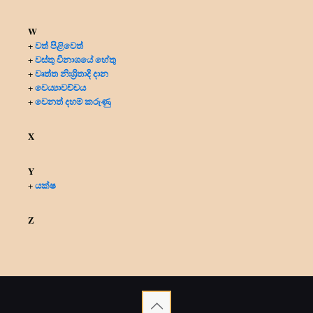
W
වත් පිළිවෙත්
+
වස්තු විනාශයේ හේතු
+
වෘත්ත නිඃශ්‍රිතාදි දාන
+
වෙය්‍යාවච්චය
+
වෙනත් දහම් කරුණු
+
X
Y
යක්ෂ
+
Z