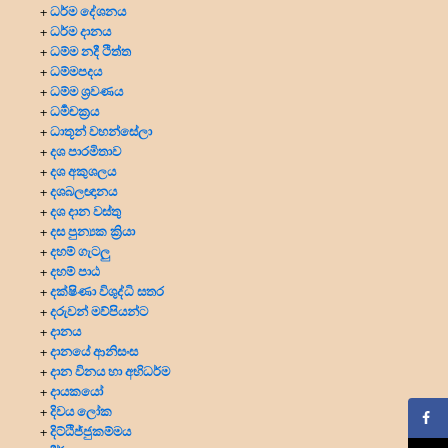
ධර්ම දේශනය
+
ධර්ම දානය
+
ධම්ම නදී ථිත්ත
+
ධම්මපදය
+
ධම්ම ශ්‍රවණය
+
ධර්‍මචක්‍රය
+
ධාතූන් වහන්සේලා
+
දශ පාරමිතාව
+
දශ අකුශලය
+
දශබලඥානය
+
දශ දාන වස්තු
+
දස පුන්‍යක ක්‍රියා
+
දහම් ගැටලු
+
දහම් පාඨ
+
දක්ෂිණා විශුද්ධි සතර
+
දරුවන් මව්පියන්ට
+
දානය
+
දානයේ ආනිසංස
+
දාන විනය හා අභිධර්ම
+
දායකයෝ
+
දිවය ලෝක
+
දිට්ඨිජ්ජුකම්මය
+