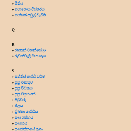
පීතිය
+
පොහොය විස්තරය
+
පෝසත් පවුල් වැටීම
+
Q
R
රහතන් වහන්සේලා
+
රුවන්වැලි මහා සෑය
+
S
සත්තිස් බෝධි ධර්ම
+
සූත්‍ර එකතුව
+
සූත්‍ර පිටකය
+
සූත්‍ර විග්‍රහයන්
+
සිටුවරු
+
සීලය
+
ශ්‍රි මහා බෝධිය
+
සංඝ රත්නය
+
සංසාරය
+
සංඝරත්නයේ ගුණ
+