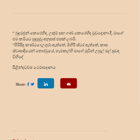
“ බුදුරජුන් කෙරෙහිද, උතුම් සඟ ගණ කෙරෙහිද මුවදොනා දී, මාගේ
එම කර්‍මයට සුදුසුවූ අනුසස් පසක් ලබමි.
“පිරිසිදු කණ්ඨය (උගුර) ඇත්තේ, මිහිරි ස්වර ඇත්තේ, කාස
ස්වාසාදියෙන් තොරවූයේ, හැමකල්හි මාගේ මුවින් උපුල් මල් සුවඳ
විහිදේ
පිළින්දවච්ඡ ථෙරාපදානය
Share: