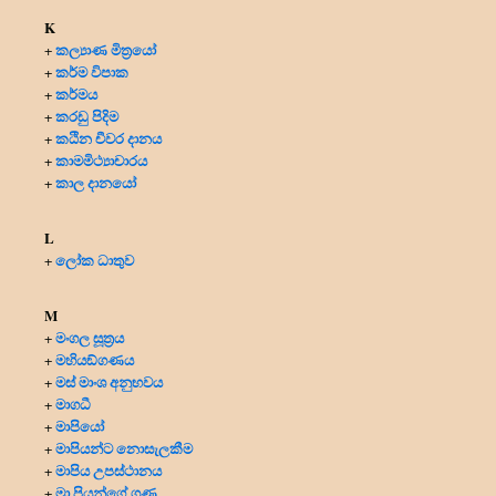
K
කල්‍යාණ මිත්‍රයෝ
+
කර්ම විපාක
+
කර්මය
+
කරඩු පිදිම
+
කඨින චීවර දානය
+
කාමමිථ්‍යාචාරය
+
කාල දානයෝ
+
L
ලෝක ධාතුව
+
M
මංගල සූත්‍රය
+
මහියඞ්ගණය
+
මස් මාංශ අනුභවය
+
මාගධී
+
මාපියෝ
+
මාපියන්ට නොසැලකීම
+
මාපිය උපස්ථානය
+
මා පියන්ගේ ගුණ
+