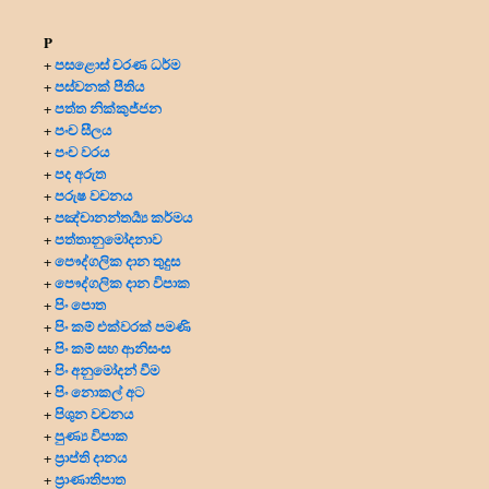
P
පසළොස් චරණ ධර්ම
+
පස්වනක් පීතිය
+
පත්ත නික්කුජ්ජන
+
පංච සීලය
+
පංච වරය
+
පද අරුත
+
පරුෂ වචනය
+
පඤ්චානන්තර්‍ය්‍ය කර්මය
+
පත්තානුමෝදනාව
+
පෞද්ගලික දාන
තුදුස
+
පෞද්ගලික දාන විපාක
+
පිං පොත
+
පිං කම් එක්වරක් පමණි
+
පිං කම් සහ ආනිසංස
+
පිං අනුමෝදන් වීම
+
පිං නොකල් අට
+
පිශුන වචනය
+
පුණ්‍ය විපාක
+
ප්‍රාප්ති දානය
+
ප්‍රාණාතිපාත
+