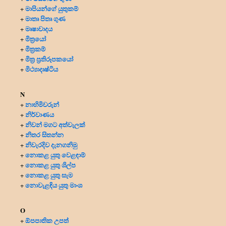
මාපියන්ගේ යුතුකම්
+
මාතෘ පිතෘ ගුණ
+
මෘෂාවාදය
+
මිත්‍රයෝ
+
මිත්‍ර‍කම්
+
මිත්‍ර‍ ප්‍ර‍තිරූපකයෝ
+
මිථ්‍යාදෘෂ්ටිය
+
N
නාහිමිවරුන්
+
නිර්වාණය
+
නිවන් මගට අත්වැලක්
+
නිතර සිතන්න
+
නිවැරදිව දැනගනිමු
+
නොකළ යුතු වෙළඳාම්
+
නොකළ යුතු ශිල්ප
+
නොකළ යුතු සැම
+
නොවැළඳිය යුතු මාංශ
+
O
ඕපපාතික උපත්
+