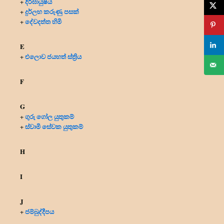
දීර්ඝායුෂය
+
දුර්ලභ කරුණු පසක්
+
දේවදත්ත හිමි
+
E
එලොව ජයහත් ස්ත්‍රිය
+
F
G
ගුරු ගෝල යුතුකම්
+
ස්වාමි සේවක යුතුකම්
+
H
I
J
ජම්බුද්දීපය
+