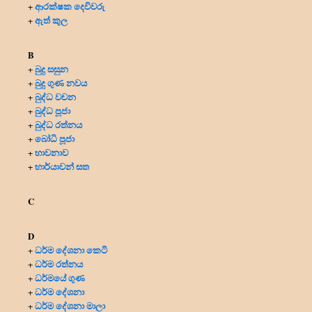
ආරක්ෂක දෙවිවරු
+
ඇත් කුල
+
B
බුදු සසුන
+
බුදු ගුණ නවය
+
බුද්ධ වචන
+
බුද්ධ පූජා
+
බුද්ධ රත්නය
+
බෝධි පූජා
+
භාවනාව
+
භාර්යාවන් සත
+
C
D
ධර්ම දේශනා කෙටි
+
ධර්ම රත්නය
+
ධර්මයේ ගුණ
+
ධර්ම දේශනා
+
ධර්ම දේශනා මාලා
+