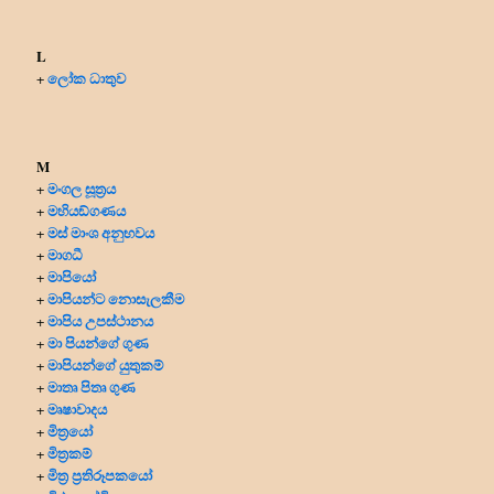
L
ලෝක ධාතුව
+
M
මංගල සූත්‍රය
+
මහියඞ්ගණය
+
මස් මාංශ අනුභවය
+
මාගධී
+
මාපියෝ
+
මාපියන්ට නොසැලකීම
+
මාපිය උපස්ථානය
+
මා පියන්ගේ ගුණ
+
මාපියන්ගේ යුතුකම්
+
මාතෘ පිතෘ ගුණ
+
මෘෂාවාදය
+
මිත්‍රයෝ
+
මිත්‍ර‍කම්
+
මිත්‍ර‍ ප්‍ර‍තිරූපකයෝ
+