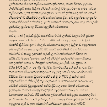
උන්වහන්සේ වෙත පැමිණ ශාසන ඉතිහාසය, සමාජ විද්
යාව, පුරාණ
රාජනීතික්
රම ආදිය පිළිබඳ නිරතුරු කරුණු විමසූහ. එලෙස තමන් වෙත
පැමිණෙන උගත් නූගත් සැමදෙනාට ම තමන් දන්නා දෙයක් වෙතොත්
නිහතමානී ව කියාදීමට උන්වහන්සේ කැප වූහ. තව ද පුස්කොළ ග්
රන්ථ
රචනා කිරීමෙහි අතිදක්ෂ වූ උන්වහන්සේ එවක දුර්ලභ ව පැවති පැරණි
ග්
රන්ථවල පුස්කොළ පිටපත් අලුතින් සම්පාදනය
කළහ.
තව ද 1955 දී පැවති බුද්ධ ජයන්ති සැමරුම් උත්සව මාලාවෙහි ප්
රධාන
අනුශාසකයෙක් වශයෙන් මහනාහිමියන් කටයුතු කළ අතර බුද්ධ
ජයන්ති ත්
රිපිටක ග්
රන්ථ මාලාව සම්පාදනය සඳහා ද මූලික ව අනුශාසනා
ලබාදෙමින් අනුග්
රහය දැක්වූ බව ප්
රකට කරුණකි. විනය පිටකය
සම්බන්ධ ව හසළ දැනුමක් පැවති උන්වහන්සේගෙන් විනය හා
සම්බන්ධ මතභේදාත්මක කරුණු නිරවුල් කරගැනීම සඳහා නිකාය
භේදයකින් තොර ව භික්ෂූන් වහන්සේලා පැමිණි බව ප්
රකට ය.
වර්ෂ 1955 ජූලි 14 වන දින මල්වතු මහාවිහාරීය ගරුතර කාරක මහා
සංඝ සභාවෙහි සමානච්ඡන්දයෙන් මල්වතු මහාවිහාර පාර්ශ්වයෙහි
විසිවන මහානායක ධුරයට තේරී පත් වූ වැලිවිට ශ්
රී සරණංකර
අනුනාහිමියෝ ගිහිපැවිදි සැමදෙනාගේ ම මහත් ගෞරවාදරයට පාත්
වෙමින් මෙරට බුදුසසුනෙහි අභිවෘද්ධිය උදෙසා මහත් මෙහෙයක්
ඉටුකළහ. එතෙක් මහනුවර දිස්ත්
රික් ලේකම් කාර්
යාලයට ගොස්
මහානායක පදවියට හිමි සන්නස ලබාගැනීමේ සම්ප්
රදාය පසෙකලමින්
උන්වහන්සේගේ පදවිප්
රාප්ති උත්සවය මහනුවර මඟුල් මඩුවෙහි දී රාජ්
අනුග්
රහය ඇති ව ඉතා සම්භාවනීයත්වයෙන් යුතු ව පැවැත්විණි.