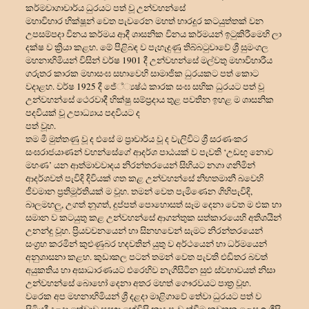
කර්මවාගාචාර්ය ධුරයට පත් වූ උන්වහන්සේ
මහාවිහාර භික්ෂූන් වෙත පැවරෙන මහත් භාරදූර කටයුත්තක් වන
උපසම්පදා විනය කර්මය ආදී ශාසනික විනය කර්මයන් ඉටුකිරීමෙහි ලා
දක්ෂ ව ක්
රියා කළහ. මේ පිළිබඳ ව පැහැදුණු තිබ්බටුවාවේ ශ්
රී සුමංගල
මහනාහිමියන් විසින් වර්ෂ 1901 දී උන්වහන්සේ මල්වතු මහාවිහාරීය
ගරුතර කාරක මහාසංඝ සභාවෙහි සාමාජික ධුරයකට පත් කොට
වදාළහ. වර්ෂ 1925 දී ජේ්
යෂ්ඨ කාරක සංඝ සභික ධුරයට පත් වූ
උන්වහන්සේ ථෙරවාදී භික්ෂු සම්ප්
රදාය තුළ පවතින ඉහළ ම ශාසනික
පදවියක් වූ උපාධ්
යාය පදවියට ද
පත් වූහ.
තම මී මුත්තණු වූ ද එසේ ම ප්
රාචාර්ය වූ ද වැලිවිට ශ්
රී සරණංකර
සංඝරාජයාණන් වහන්සේගේ ආදර්ශ පාඨයක් ව පැවති ‘උඩඟු නොව
මහණ’ යන ආත්මාවවාදය නිරන්තරයෙන් සිහියට නගා ගනිමින්
ආදර්ශවත් පැවිදි දිවියක් ගත කළ උන්වහන්සේ නිහතමානී බවෙහි
ජීවමාන ප්
රතිමූර්තියක් ම වූහ. තමන් වෙත පැමිණෙන ගිහිපැවිදි,
බාලමහලු, උගත් නූගත්, දුප්පත් පොහොසත් සෑම දෙනා වෙත ම එක හා
සමාන ව කටයුතු කළ උන්වහන්සේ ආගන්තුක සත්කාරයෙහි අතිශයින්
උනන්දු වූහ. ප්
රියවචනයෙන් හා සිනහවෙන් සැමට නිරන්තරයෙන්
සංග්
රහ කරමින් කුළුණුබර හදවතින් යුතු ව අර්ථයෙන් හා ධර්මයෙන්
අනුශාසනා කළහ. කුඩාකල පටන් තමන් වෙත පැවති එඩිතර බවත්
අයුකතිය හා අසාධාරණයට එරෙහිව නැගීසිටින සුළු ස්වභාවයත් නිසා
උන්වහන්සේ බොහෝ දෙනා අතර මහත් ගෞරවයට පාත්
ර වූහ.
වරෙක අප මහනාහිමියන් ශ්
රී දළදා මාළිගාවේ තේවා ධුරයට පත් ව