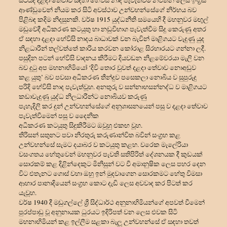
සිටියදී දළදා තේවාව සඳහා හේවිසි නාද පැවැත්වීම නවතන ලෙස ඉංග්
රීසි
ආණ්ඩුවෙන් නියම කර සිටි අවස්ථාව උන්වහන්සේගේ නිර්භය බව
පිළිබඳ කදිම නිදසුනකි. වර්ෂ 1915 යුද්ධනීති සමයෙහි දී මහනුවර මඟුල්
මඩුවේදී අධිකරණ කටයුතු හා නඩුවිභාග පැවැත්වීම සිදු කෙරුණු අතර
ඒ සඳහා දළදා හේවිසි නාදය බාධාවක් වන බැවින් මාළිගයට වැදුණු යුද
නිළධාරීන් තල්වත්තේ කාරිය කරවන කෝරාළ සිරභාරයට ගන්නා ලදී.
පසුදින පටන් හේවිසි වාදනය කිරීමට දියවඩන නිළමේවරයා මැලි වන
බව දුටු අප මහනාහිමියෝ ‘දිවි තොර වුවත් දළදා තේවාව නොඅඩුව
කළ යුතු’ බව පවසා අධිකරණ තීන්දුව පසෙකලා නොබිය ව සුපුරුදු
පරිදි හේවිසි නාද පැවැත්වූහ. අනතුරු ව සන්නාහසන්නද්ධ ව මාළිගයට
කඩාවැදුණු යුද්ධ නිලධාරීන්ට නොබියව කරුණු
පැහැදිලි කර දුන් උන්වහන්සේගේ අනුශාසනයෙන් පසු ව දළදා තේවාව
පැවැත්වීමෙන් පසු ව දෛනික
අධිකරණ කටයුතු සිදුකිරීමට ඔවුහු එකඟ වූහ.
තිරිසන් සතුනට පවා නිරතුරු කරුණාන්විත බවින් සංග්
රහ කළ
උන්වහන්සේ සැමට දයාබර ව කටයුතු කළහ. වරෙක මැලේරියා
වසංගතය හේතුවෙන් මහනුවර පැවති සතිපිරිත් දේශනයක දී කුඩයක්
සොරකම් කළ දිළින්දෙකුට මිනිසුන් වට වී අමානුෂික ලෙස පහර දෙන
විට එතැනට ගොස් වහා ඔහු ඉන් මුදවාගෙන සොරකමට හේතු විමසා
ආහාර පානාදියෙන් සංග්
රහ කොට දැඩි ලෙස අවවාද කර පිටත් කර
යැවූහ.
වර්ෂ 1940 දී මඩුගල්ලේ ශ්
රී සිද්ධාර්ථ අනුනාහිමියන්ගේ අපවත් වීමෙන්
පුරප්පාඩු වූ අනුනායක ධුරයට ඉදිරිපත් වන ලෙස එවක සිටි
මහනාහිමියන් කළ ඉල්ලීම සළකා බැලූ උන්වහන්සේ ඒ සඳහා තවත්