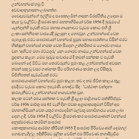
උන්වහන්සේ හමු වී
අවවාදානුශාසනා ලබාගත්හ.
වෛද්
යවරුන්ගේ ඉල්ලීම ද පසෙකලමින් ශාසන චිරස්ථිතිය උදෙසා ම
කැප වූ වැලිවිට ශ්
රී සරණංකර මහනාහිමියෝ වර්ෂ 1956 දී බුරුමයේ
යැන්ගුන්හි පැවති ඡට්ඨ මහාසංගායනාවට වැඩම කොට එහි ශ්
ලංකා සන්නිපාත වාරයේදී මුලසුන ද හෙබවූහ. උන්වහන්සේ වෙත
පැහැදුණු එරට සංඝරාජයන් වහන්සේ ප්
රමුඛ මහාසංඝරත්නය විසින් එරට
භික්ෂූන් වහන්සේ නමක වෙත පිදෙන උත්තරීතර ම ගෞරව නාමය
වන ‘අභිධජ මහා රට්ඨගුරු’ යන ගෞරව නාමය උන්වහන්සේ වෙත
ප්
රදානය කළහ. මෙම බුරුම සංචාරයේ දී තමන් සන්තක ව පැවති
බොහෝ දේ විවිධ මහ තෙරවරුන්ට පූජා කළ උන්වහන්සේ අවසන
තමන් සතු වූ වසර ගණනක සිට පරිහරණය කරන ලද විසිතුරු
විජිනිපතත් සැරයටියත් එරට
සංඝරාජයාණන් වහන්සේට පූජා කළහ. තව ද තම ජීවිත කාලය තුළ
දඹදිවට වැඩම කොට ඉපැරණි බෞද්ධ සිද ්ධස්ථාන වන්දනා
කරගැනීමට ද උන්වහන්සේ භාග්
යවන්ත වූහ.
කලක පටන් රජය සන්තක ව පැවති ශ්
රී දළදා මාළිගාවේ පත්තිරිප්පුව
වර්ෂ 1956 මාර්තු මස 02 වැනි දින එවක අග්
රාමාත්
යතුමන් විසින් අප
මහනාහිමියන් වෙත යතුර භාරදෙමින් මල්වතු මහාවිහාරය වෙත ලබා
දෙන ලදී. වර්ෂ 1954 දී වැලිවිට ශ්
රී සරණංකර සංඝරාජයාණන් වහන්සේ
අනුස්මරණය කරමින් සංඝරාජ
කෞතුකාගාරය ආරම්භ කිරීමත් 1955 දී සංඝරාජ පිරිවෙණෙහි දෙමහල්
ගොඩනැගිල්ල ඉදිකිරීමට මූලික වෙමින් එම පිරිවෙණ නගාසිටුවීම