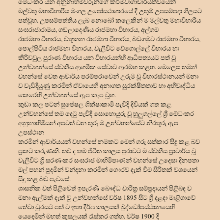
මේධංකර යන අනුනාහිමිවරුන්ගේ කර්මවාගාචාර්යත්වයෙන්
මල්වතු මහාවිහාරීය මංගල උපෝසථාගාරයේ දී උතුම් උපසම්පදා ශීලයට
පත්වූහ. උපසම්පත්තිය ලැබ නොබෝ කලෙකින් ම මල්වතු මහාවිහාරීය
සංඝරාජාරාමය, ගඩලාදෙණිය රාජමහා විහාරය, අල්ගම
රාජමහා විහාරය, වතුකන රාජමහා විහාරය, බඩගමුව රාජමහා විහාරය,
පොල්පිටිය රාජමහා විහාරය, වැලිවිට වේගොල්ලේ විහාරය හා
කිරිවවුල පුරාණ විහාරය යන විහාරයන්හි ආධිපත්
යයට පත් වූ
උන්වහන්සේ ස්වකීය ආගමික සේවාව ආරම්භ කළහ. මෙලෙස තමන්
වහන්සේ වෙත ආචාර්ය පරම්පරාවෙන් උරුම වූ විහාරස්ථානයන් මනා
ව වැඩිදියුණු කරමින් ඒවායෙහි අනාගත සුරක්ෂිතතාව හා අභිවෘද්ධිය
කෙරෙහි උන්වහන්සේ ඇප කැප වූහ.
කුඩා කල පටන් සුපේෂල ශික්ෂාකාමී පැවිදි දිවියක් ගත කළ
උන්වහන්සේ තම දෙටු පැවිදි සොහොයුරු වූ හුලුගල්ලේ ශ්
රී මේධංකර
අනුනාහිමියන් අපවත් වන තුරු ම උන්වහන්සේට නිරතුරු ඇප
උපස්ථාන
කරමින් ආචාර්යයන් වහන්සේ නමකට මෙන් ගරු සත්කාර සිදු කළ බව
ප්
රකට කරුණකි. තව ද තම ජීවිත කාලය පුරාවට ම ස්වකීය ප්
රාචාර්ය වූ
වැලිවිට ශ්
රී සරණංකර සංඝරාජ මාහිමිපාණන් වහන්සේ උදෙසා දිනපතා
මල් පහන් පුදමින් වන්දනා කරමින් ගෞරව දැක් වීම සිරිතක් වශයෙන්
සිදු කළ බව පැවසේ.
ශාසනික වත් පිළිවෙත් ඉපැරණි බෞද්ධ චාරිත්
ර සම්ප්
රදායන් පිළිබඳ ව
මනා ඇල්මක් දැක් වූ උන්වහන්සේ වර්ෂ 1895 සිට ශ්
රී දළදා මාළිගාවේ
තේවා ධුරයට පත් ව ඉතා දීර්ඝ කාලයක් බුද්ධෝපස්ථානයෙහි
යෙදෙමින් මහත් කුසලයක් රැස්කර ගත්හ. වර්ෂ 1900 දී