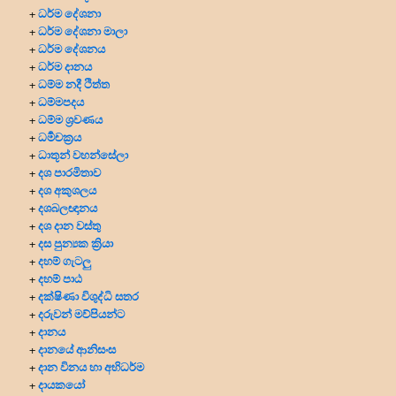
ධර්ම දේශනා
+
ධර්ම දේශනා මාලා
+
ධර්ම දේශනය
+
ධර්ම දානය
+
ධම්ම නදී ථිත්ත
+
ධම්මපදය
+
ධම්ම ශ්‍රවණය
+
ධර්‍මචක්‍රය
+
ධාතූන් වහන්සේලා
+
දශ පාරමිතාව
+
දශ අකුශලය
+
දශබලඥානය
+
දශ දාන වස්තු
+
දස පුන්‍යක ක්‍රියා
+
දහම් ගැටලු
+
දහම් පාඨ
+
දක්ෂිණා විශුද්ධි සතර
+
දරුවන් මව්පියන්ට
+
දානය
+
දානයේ ආනිසංස
+
දාන විනය හා අභිධර්ම
+
දායකයෝ
+