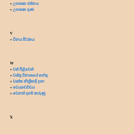
උපාසක රත්නය
+
උපාසක ගුණ
+
V
විනය පිටකය
+
W
වත් පිළිවෙත්
+
වස්තු විනාශයේ හේතු
+
වෘත්ත නිඃශ්‍රිතාදි දාන
+
වෙය්‍යාවච්චය
+
වෙනත් දහම් කරුණු
+
X