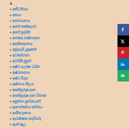
A
අභිධර්මය
+
අපාය
+
අපචායනය
+
අපේ තක්ෂලාව
+
අපේ පුදබිම්
+
අරණ්‍ය සේනාසන
+
අදත්තාදානය
+
අඹුසැමි යුතුකම්
+
අටමස්ථාන
+
අටවිසි බුදුන්
+
අෂ්ට ලෝක ධර්ම
+
අෂ්ඨපානය
+
අෂ්ට විද්‍යා
+
අෂ්ඨාංග ශීලය
+
අසත්පුරුෂ දාන
+
අසත්පුරුෂ දාන විපාක
+
අසුමහා ශ්‍රාවකයන්
+
ආනන්තර්ය කර්මය
+
ආමිස දානය
+
ආරක්ෂක දෙවිවරු
+
ඇත් කුල
+