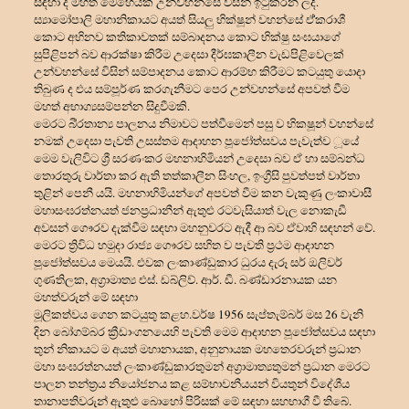
සඳහා ද මහත් මෙහෙයක් උන්වහන්සේ විසින් ඉටුකරන ලදී.
ස්
යාමෝපාලි මහානිකායට අයත් සියලු භික්ෂූන් වහන්සේ ඒ්කරාශී
කොට අභිනව කතිකාවතක් සම්බාදනය කොට භික්ෂු සංඝයාගේ
සුපිළිපන් බව ආරක්ෂා කිරීම උදෙසා දීර්ඝකාලීන වැඩපිළිවෙලක්
උන්වහන්සේ විසින් සම්පාදනය කොට ආරම්භ කිරීමට කටයුතු යොදා
තිබුණ ද එය සම්පූර්ණ කරගැනීමට පෙර උන්වහන්සේ අපවත් වීම
මහත් අභාග්
යසම්පන්න සිදුවීමකි.
මෙරට බි්
රතාන්
ය පාලනය නිමාවට පත්වීමෙන් පසු ව භිකෂූන් වහන්සේ
නමක් උදෙසා පැවති උසස්තම ආදාහන පූජෝත්සවය පැවැත්ව ූයේ
මෙම වැලිවිට ශ්
රී සරණංකර මහනාහිමියන් උදෙසා බව ඒ හා සම්බන්ධ
තොරතුරු වාර්තා කර ඇති තත්කාලීන සිංහල, ඉංග්
රීසි පුවත්පත් වාර්තා
තුළින් පෙනී යයි. මහනාහිමියන්ගේ අපවත් වීම කන වැකුණු ලංකාවාසී
මහාසංඝරත්නයත් ජනප්
රධානීන් ඇතුළු රටවැසියාත් වැල නොකැඩී
අවසන් ගෞරව දැක්වීම සඳහා මහනුවරට ඇදී ආ බව ඒවාහි සඳහන් වේ.
මෙරට ත්
රිවිධ හමුදා රාජ්
ය ගෞරව සහිත ව පැවති ප්
රථම ආදාහන
පූජෝත්සවය මෙයයි. එවක ලංකාණ්ඩුකාර ධුරය දැරූ සර් ඔලිවර්
ගුණතිලක, අග්
රාමාත්
ය එස්. ඩබ්ලිව්. ආර්. ඩී. බණ්ඩාරනායක යන
මහත්වරුන් මේ සඳහා
මූලිකත්වය ගෙන කටයුතු කළහ.වර්ෂ 1956 සැප්තැම්බර් මස 26 වැනි
දින බෝගම්බර ක්
රීඩාංගනයෙහි පැවති මෙම ආදාහන පූජෝත්සවය සඳහා
තුන් නිකායට ම අයත් මහානායක, අනුනායක මහතෙරවරුන් ප්
රධාන
මහා සංඝරත්නයත් ලංකාණ්ඩුකාරතුමන් අග්
රාමාත්
යතුමන් ප්
රධාන මෙරට
පාලන තන්ත්
රය නියෝජනය කළ සම්භාවනීයයන් වියතුන් විදේශීය
තානාපතිවරුන් ඇතුළු බොහෝ පිරිසක් මේ සඳහා සහභාගී වී තිබේ.