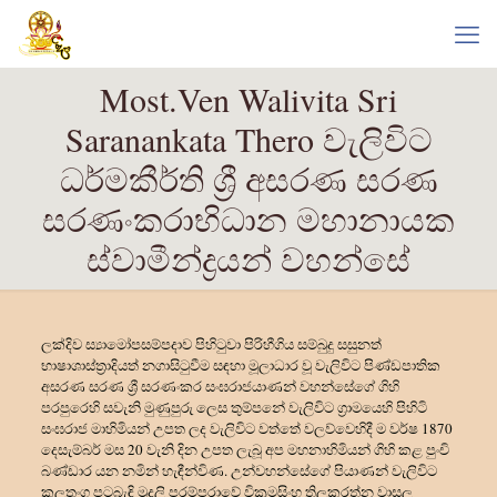
Most.Ven Walivita Sri
Saranankata Thero වැලිවිට
ධර්මකීර්ති ශ්‍රී අසරණ සරණ
සරණංකරාභිධාන මහානායක
ස්වාමීන්ද්‍රයන් වහන්සේ
ලක්දිව ස්
යාමෝපසම්පදාව පිහිටුවා පිරිහීගිය සම්බුදු සසුනත්
භාෂාශාස්ත්
රාදියත් නගාසිටුවීම සඳහා මූලාධාර වූ වැලිවිට පිණ්ඩපාතික
අසරණ සරණ ශ්
රී සරණංකර සංඝරාජයාණන් වහන්සේගේ ගිහි
පරපුරෙහි සවැනි මුණුපුරු ලෙස තුම්පනේ වැලිවිට ග්
රාමයෙහි පිහිටි
සංඝරාජ මාහිමියන් උපත ලද වැලිවිට වත්තේ වලව්වෙහිදී ම වර්ෂ 1870
දෙසැම්බර් මස 20 වැනි දින උපත ලැබූ අප මහනාහිමියන් ගිහි කළ පුංචි
බණ්ඩාර යන නමින් හැඳීන්විණ. උන්වහන්සේගේ පියාණන් වැලිවිට
කුලතුංග පටබැඳි මුදලි පරම්පරාවේ වික්
රමසිංහ තිලකරත්න වාසල