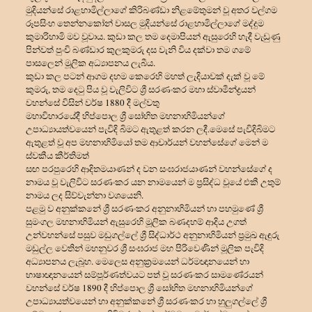
මුදියන්සේ රාළහාමිල්ලාගේ කිරිබණ්ඩා නිළමේතුමන් වූ අතර වල්ගම
රූපසිංහ තෙන්නකෝන් වාසල මුදියන්සේ රාළහාමිල්ලාගේ මද්දුම
කුමාරිහාමි මව වූවාය. කුඩා කල තම දෙමාපියන් ඇසු⁣රෙහි හැදී වැඩුණු
පින්වත් පුංචි බණ්ඩාර කුලකුමරු දස වැනි විය දක්වා තම ගමේ
පාසලෙන් මූලික අධ්
යාපනය ලැබීය.
කුඩා කල පටන් ආගම දහම කෙරෙහි මහත් ලැදියාවක් දැක් වූ මේ
කුමරු, තම දෙටු පිය වූ වැලිවිට ශ්
රී සරණංකර මහා ස්වාමීන්ද්
රයන්
වහන්සේ විසින් වර්ෂ 1880 දී මල්වතු
මහාවිහාරයේදී හිප්පොල ශ්
රී සෝභිත මහනාහිමියන්ගේ
උපාධ්
යායත්වයෙන් පැවිදි බිමට ඇතුළත් කරන ලදී.මෙසේ පැවිදිබිමට
ඇතුළත් වූ අප මහනාහිමියෝ තම ආචාර්යන් වහන්සේගේ මෙන් ම
ස්වකීය කීර්තිමත්
සඟ පරපුරෙහි ආදිතමයාණන් ද වන සංඝරාජයාණන් වහන්සේගේ ද
නාමය වූ වැලිවිට සරණංකර යන නාමයෙන් ම ප්
රසිද්ධ වූයේ එකී උතුම්
නාමය ලද සිව්වැන්නා වශයෙනි.
පළමු ව අනුක්කනේ ශ්
රී සරණංකර අනුනාහිමියන් හා පහමුණේ ශ්
සුමංගල මහනාහිමියන් ඇසුරෙහි මූලික බණදහම් ආදිය උගත්
උන්වහන්සේ පසුව මඩුගල්ලේ ශ්
රී සිද්ධාර්ථ අනුනාහිමියන් ප්
රමුඛ ඇඳුරු
මඩුල්ල වෙතින් මහනුවර ශ්
රී සංඝරාජ මහ පිරිවෙණින් මූලික පැවිදි
අධ්
යාපනය ලැබූහ. මෙලෙස අනුක්
රමයෙන් ධර්මඥානයෙන් හා
භාෂාඥානයෙන් සම්පූර්ණත්වයට පත් වූ සරණංකර සාමණේරයන්
වහන්සේ වර්ෂ 1890 දී හිප්පොල ශ්
රී සෝභිත මහනාහිමියන්ගේ
උපාධ්
යායත්වයෙන් හා අනුක්කනේ ශ්
රී සරණංකර හා හුලුගල්ලේ ශ්