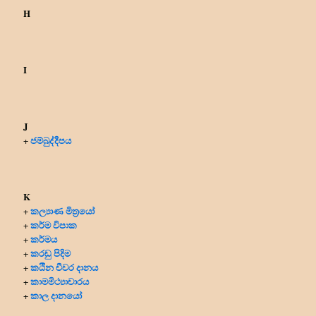
H
I
J
ජම්බුද්දීපය
+
K
කල්‍යාණ මිත්‍රයෝ
+
කර්ම විපාක
+
කර්මය
+
කරඩු පිදිම
+
කඨින චීවර දානය
+
කාමමිථ්‍යාචාරය
+
කාල දානයෝ
+