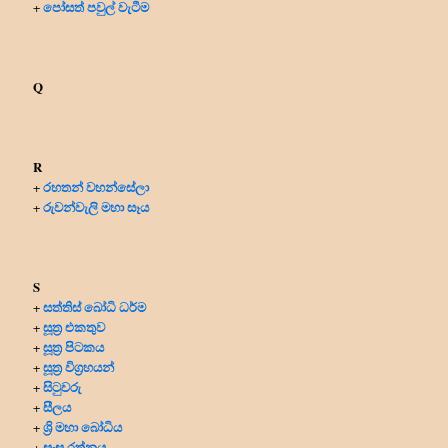
පෝසත් පවුල් වැටීම
+
Q
R
රහතන් වහන්සේලා
+
රුවන්වැලි මහා සෑය
+
S
සත්තිස් බෝධි ධර්ම
+
සූත්‍ර එකතුව
+
සූත්‍ර පිටකය
+
සූත්‍ර විග්‍රහයන්
+
සිටුවරු
+
සීලය
+
ශ්‍රි මහා බෝධිය
+
සංඝ රත්නය
+