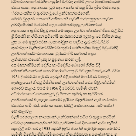
වර්තමානයෙහි පවතින අයුරින් මල්වතු අස්ගිරි උභය මහාවිහාරයෙහි
මහානායක, අනුනායක ධූර සඳහා සන්නස් පත්
ර පිරිනැමීම රාජ්
ය අනුග
්
රහය සහිත ව ආරම්භ වූයේ උන්වහන්සේගෙනි.
මෙරට බුදුදහම කෙරෙහි අතීතයෙහි පැවති රාජ්
යානුග්
රහය නැවත
ලබාදීමේ එක් පියවරක් ලෙස මෙම කටයුතු උන්වහන්සේ
අනුශාසනා ඇතිව සිදු වූ අතර මේ සඳහා උන්වහන්සේගේ ශිෂ්
ය වැලිවිට
ශ්
රී විපස්සි නාහිමියන් සුවිශේෂී කාර්
යභාරයක් ඉටුකළ බව සිහිපත් කළ
යුතු ය. මේ අනුව එවක ලංකාණ්ඩුකාර පදවිය දැරූ සර් ඔලිවර්
ගුණතිලක මැතිතුමන් විසින් මහනුවර ඓතිහාසික මඟුල් මඩුවෙහිදී
උන්වහන්සේට මහානායක ධුරයට හිමි සන්නස් පත්
රය
උත්සවාකාරයෙන් යුතු ව ප්
රදානය කරන ලදී.
අප මහනාහිමියන් දේශීය හා විදේශීය බොහෝ ගිහිපැවිදි
සම්භාවනීයයන්ගේ ගෞරවාදරයට පාත්
ර වූ බව ප්
රකට කරුණකි. වර්ෂ
1954 දී මෙරටට පැමිණි දෙවැනි එළිසබෙත් මහරැජිණ විසිතුරු
ඇත්දළයෙන් නිමවූ විජිනිපතක් උන්වහන්සේ වෙත පිළිගන්වමින්
ගෞරව කළාය. එසේ ම 1956 දී මෙරටට පැමිණි ජපන්
අධිරාජ්
යයාගේ සොහොයුරු වූ මිකාසා කුමරු හා කුමරියත්
උන්වහන්සේ බැහැදැක ගෞරව පූර්වක මිත්
රත්වයක් ඇති කරගත්හ.
මහාමාන්
ය ඩී. එස්. සේනානායක, ඩඞ්ලි සේනානායක, සර් ජෝන්
කොතලාවල
වැනි දේශපාලන නායකයන් උන්වහන්සේ සමීප ව ආශ්
රය කරමින්
අවවාදානුශාසනා ලබාගත් බව උන්වහන්සේ දිනපොත් ආදිය තුළින්
පැහැදිලි වේ. තව ද 1955 පැවති බුද්ධ ජයන්ති සැමරුම සඳහා මෙරරට
පැමිණි විදේශීය ගිහිපැවිදි බෞද්ධ නියෝජිතවරු ද පෞද්ගලිකව ම