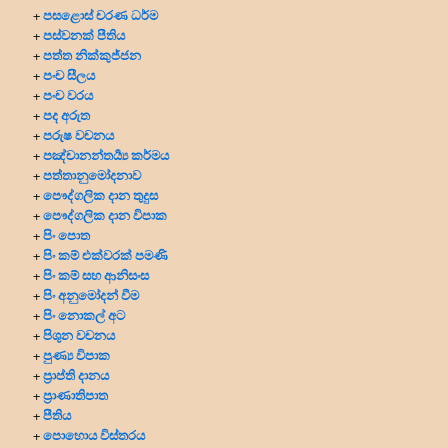
පසළොස් චරණ ධර්ම
+
පස්වනක් පීතිය
+
පත්ත නික්කුජ්ජන
+
පංච සීලය
+
පංච වරය
+
පද අරුත
+
පරුෂ වචනය
+
පඤ්චානන්තර්‍ය්‍ය කර්මය
+
පත්තානුමෝදනාව
+
පෞද්ගලික දාන
තුදුස
+
පෞද්ගලික දාන විපාක
+
පිං පොත
+
පිං කම් එක්වරක් පමණි
+
පිං කම් සහ ආනිසංස
+
පිං අනුමෝදන් වීම
+
පිං නොකල් අට
+
පිශුන වචනය
+
පුණ්‍ය විපාක
+
ප්‍රාප්ති දානය
+
ප්‍රාණාතිපාත
+
පීතිය
+
පොහොය විස්තරය
+