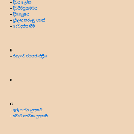
දිවය ලෝක
+
දිට්ඨිජ්ජුකම්මය
+
දීර්ඝායුෂය
+
දුර්ලභ කරුණු පසක්
+
දේවදත්ත හිමි
+
E
එලොව ජයහත් ස්ත්‍රිය
+
F
G
ගුරු ගෝල යුතුකම්
+
ස්වාමි සේවක යුතුකම්
+