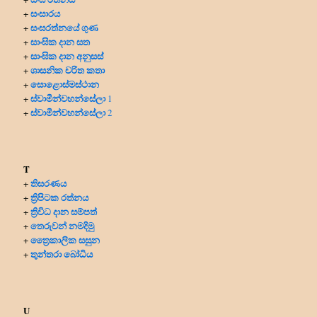
සංසාරය
+
සංඝරත්නයේ ගුණ
+
සාංඝික දාන සත
+
සාංඝික දාන අනුසස්
+
ශාසනික චරිත කතා
+
සොළොස්මස්ථාන
+
ස්වාමීන්වහන්සේලා
+
1
ස්වාමීන්වහන්සේලා
+
2
T
තිසරණය
+
ත්‍රිපිටක රත්නය
+
ත්‍රිවිධ දාන සම්පත්
+
තෙරුවන් නමදිමු
+
ත්‍රෛකාලික සසුන
+
තුන්තරා බෝධිය
+
U