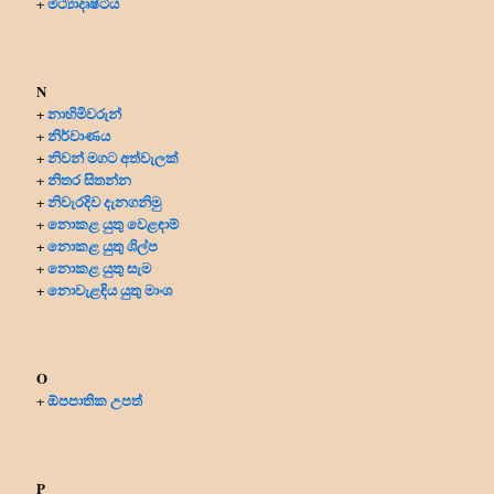
මිථ්‍යාදෘෂ්ටිය
+
N
නාහිමිවරුන්
+
නිර්වාණය
+
නිවන් මගට අත්වැලක්
+
නිතර සිතන්න
+
නිවැරදිව දැනගනිමු
+
නොකළ යුතු වෙළඳාම්
+
නොකළ යුතු ශිල්ප
+
නොකළ යුතු සැම
+
නොවැළඳිය යුතු මාංශ
+
O
ඕපපාතික උපත්
+
P