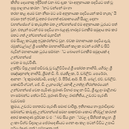
කිහිප දෙනෙකු ඉදිරිපත් වන බව දැක ‘මා අනුනායක පදවියට පත් වූ
පසු පාලනය කරන ්නට වන්නේ මා හා
තරඟ කළ අයම වන නිසා මට මේ අනුනායක පදවියෙන් කම් නැතැ’ යි
පවසා ඉන් ඉවත් වූ අතර එහෙත් අවසානයෙහි සියලු දෙනා
වහන්සේගේ ම කැමැත්ත මත උන්වහන්සේ එම අනුනායක ධුරයට පත්
වූහ. එතැන් පටන් එම පදවිය හා බැදුණු භාරදූර වගකීම් සමුදාය තම කර
මතට ගත් උන්වහන්සේ මැනවින්
එම සියලු කටයුතු ඉටුකරන්නට වූහ. එවක මහානායක පදවිය දැරූ
රඹුක්වැල්ලේ ශ්
රී සෝභිත මහනාහිමියන් කලක පටන් රෝගී ව සිටි
බැවින් මහානායක ධුරය සම්බන ්ධ බොහෝ වගකීම් සමුදායක් ද
උන්වහන්සේ
වෙත ම පැවරිණි.
ලක්දිව විසූ උසස් පඬිවරු වූ වැලිවිටියේ ශ්
රී සෝරත නාහිමි, යගිරල ශ්
පඤ්ඤානන්ද නාහිමි, ශ්
රීමත් ඩී. බී. ජයතිලක, ඊ. ඩබ්ලිව්. පෙරේරා,
ආනන ්ද කුමාරස්වාමි, පෝල්. ඊ. පීරිස්, ආර්. සී. පී. බෙල්, එච්. ඩබ්ලිව්.
කොඞ්රිංග්ටන්, ජේ. ඩී. ලැනරෝල් යනාදී උගත්හු නිරන්තරයෙන්
උන්වහන්සේ වෙත පැමිණ පුරාණ විහාර පාලන විධි, ශ්
රී දළදා මාළිගාව
හා සම්බන්ධ තේවා විධි, පුරාණ සිංහල රාජනීතිය, උඩරට පැරණි
වැඩවසම්
ක්
රමය, උඩරට පහතරට පැරණි සමාජ චාරිත්
ර, ඉතිහාසය හා පුරාවිද්
යාව
සම්බන්ධ කරුණු උන්වහන්සේ සමඟ සාකච්ඡා කොට නිරවුල් කරගත්
අතර කෘතගුණ පූර්වක ව එ ් බව සිය ග්
රන ්ථවල ද සිහිපත් කළහ. ශ්
ලංකා විශ්ව විද්
යාලය පේරාදෙණියට ගෙන ආ කල පටන් විවිධ උපාධි
පර්යේෂණ ග්
රන්ථ සම්පාදකයන්