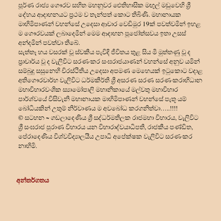
පූර්ණ රාජ්
ය ගෞරව සහිත මහනුවර ඓතිහාසික මඟුල් මඩුවෙහි ශ්
දේහය ආදාහනයට ප්
රථම ව තැන්පත් කොට තිබිණි. මහානායක
මාහිමිපාණන් වහන්සේ උදෙසා ආචාර වෙඩිමුර 19ක් පවත්වමින් ඉහළ
ම ගෞරවයක් ලබාදෙමින් මෙම ආදාහන පූජෝත්සවය ඉතා උසස්
අන්දමින් පවත්වා තිබේ.
සැත්තෑ හය වසරක් වූ ස්වකීය පැවිදි ජීවිතය තුළ සිය මී මුත්තණු වූ ද
ප්
රාචාර්ය වූ ද වැලිවිට සරණංකර සංඝරාජයාණන් වහන්සේ අනුව යමින්
සම්බුදු සසුනෙහි චිරස්ථිතිය උදෙසා අපමණ මෙහෙයක් ඉටුකොට වදාළ
අතිගෞරවාර්හ වැලිවිට ධර්මකීර්ති ශ්
රී අසරණ සරණ සරණංකරාභිධාන
මහාවිහාරවංශික ස්
යාමෝපාලි මහානිකායේ මල්වතු මහාවිහාර
පාර්ශ්වයේ විසිවැනි මහානායක මාහිමිපාණන් වහන්⁣සේ පැතූ යම්
බෝධියකින් උතුම් නිර්වාණය ම අවබෝධ කරගනිත්වා…..!!!!
© සටහන ~ ගඩලාදෙණිය ශ්
රී සද්ධර්මතිලක රාජමහා විහාරය, වැලිවිට
ශ්
රී සංඝරාජ පුරාණ විහාරය යන විහාරාද්වයාධිපති, රාජකීය පණ්ඩිත,
පේරාදෙණිය විශ්වවිද්
යාලයීය උපාධි අපේක්ෂක වැලිවිට සරණංකර
නාහිමි.
අන්තර්ගතය