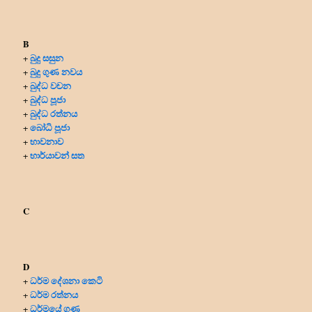
B
බුදු සසුන
+
බුදු ගුණ නවය
+
බුද්ධ වචන
+
බුද්ධ පූජා
+
බුද්ධ රත්නය
+
බෝධි පූජා
+
භාවනාව
+
භාර්යාවන් සත
+
C
D
ධර්ම දේශනා කෙටි
+
ධර්ම රත්නය
+
ධර්මයේ ගුණ
+