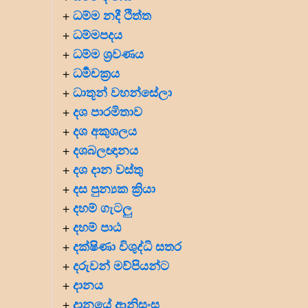
ධම්ම නදී ථිත්ත
+
ධම්මපදය
+
ධම්ම ශ්‍රවණය
+
ධර්‍මචක්‍රය
+
ධාතූන් වහන්සේලා
+
දශ පාරමිතාව
+
දශ අකුශලය
+
දශබලඥානය
+
දශ දාන වස්තු
+
දස පුන්‍යක ක්‍රියා
+
දහම් ගැටලු
+
දහම් පාඨ
+
දක්ෂිණා විශුද්ධි සතර
+
දරුවන් මව්පියන්ට
+
දානය
+
දානයේ ආනිසංස
+