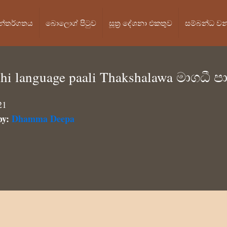
න්තර්ගතය
බොලොග් පි‍ටුව
සූත්‍ර දේශනා එකතුව
සම්බන්ධ ව
hi language paali Thakshalawa මාගධී ප
21
by:
Dhamma Deepa