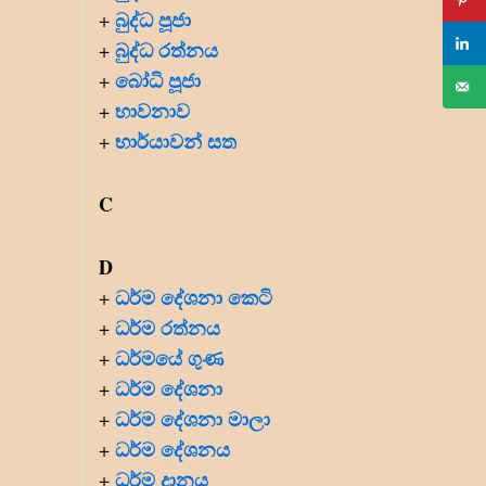
බුද්ධ පූජා
+
බුද්ධ රත්නය
+
බෝධි පූජා
+
භාවනාව
+
භාර්යාවන් සත
+
C
D
ධර්ම දේශනා කෙටි
+
ධර්ම රත්නය
+
ධර්මයේ ගුණ
+
ධර්ම දේශනා
+
ධර්ම දේශනා මාලා
+
ධර්ම දේශනය
+
ධර්ම දානය
+