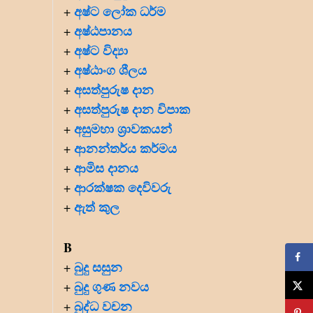
අෂ්ට ලෝක ධර්ම
+
අෂ්ඨපානය
+
අෂ්ට විද්‍යා
+
අෂ්ඨාංග ශීලය
+
අසත්පුරුෂ දාන
+
අසත්පුරුෂ දාන විපාක
+
අසුමහා ශ්‍රාවකයන්
+
ආනන්තර්ය කර්මය
+
ආමිස දානය
+
ආරක්ෂක දෙවිවරු
+
ඇත් කුල
+
B
බුදු සසුන
+
බුදු ගුණ නවය
+
බුද්ධ වචන
+