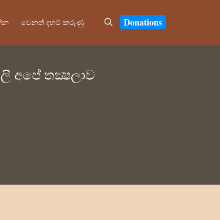
Donations
න්න
වෙනත් දහම් කරුණු
ාලි අපේ තක්‍ෂලාව