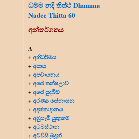
ධම්ම නදී තිත්ථ Dhamma
Nadee Thitta 60
අන්තර්ගතය
A
අභිධර්මය
+
අපාය
+
අපචායනය
+
අපේ තක්ෂලාව
+
අපේ පුදබිම්
+
අරණ්‍ය සේනාසන
+
අදත්තාදානය
+
අඹුසැමි යුතුකම්
+
අටමස්ථාන
+
අටවිසි බුදුන්
+