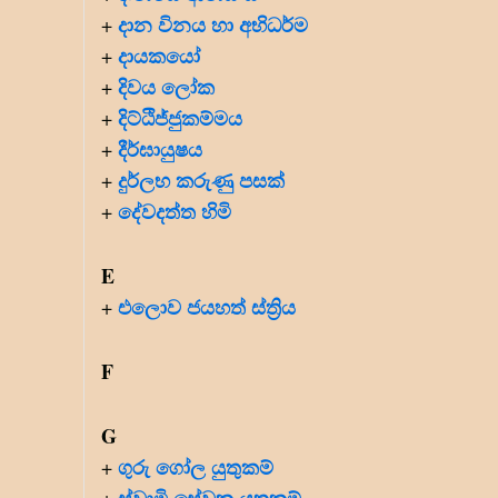
දාන විනය හා අභිධර්ම
+
දායකයෝ
+
දිවය ලෝක
+
දිට්ඨිජ්ජුකම්මය
+
දීර්ඝායුෂය
+
දුර්ලභ කරුණු පසක්
+
දේවදත්ත හිමි
+
E
එලොව ජයහත් ස්ත්‍රිය
+
F
G
ගුරු ගෝල යුතුකම්
+
ස්වාමි සේවක යුතුකම්
+