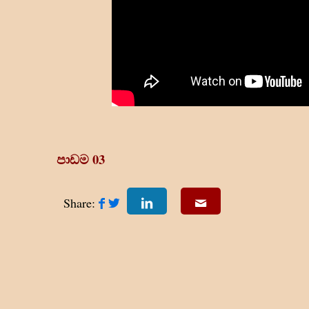
පාඩම 03
Share: