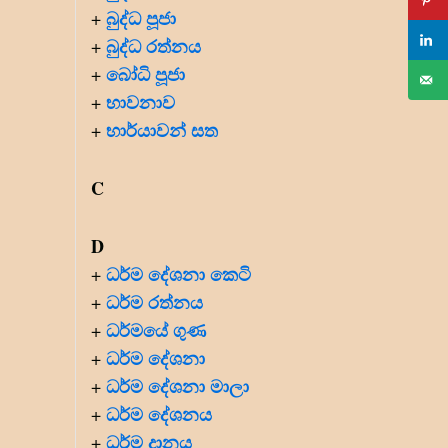
බුද්ධ පූජා
+
බුද්ධ රත්නය
+
බෝධි පූජා
+
භාවනාව
+
භාර්යාවන් සත
+
C
D
ධර්ම දේශනා කෙටි
+
ධර්ම රත්නය
+
ධර්මයේ ගුණ
+
ධර්ම දේශනා
+
ධර්ම දේශනා මාලා
+
ධර්ම දේශනය
+
ධර්ම දානය
+