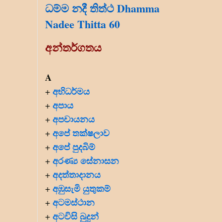
ධම්ම නදී තිත්ථ Dhamma
Nadee Thitta 60
අන්තර්ගතය
A
අභිධර්මය
+
අපාය
+
අපචායනය
+
අපේ තක්ෂලාව
+
අපේ පුදබිම්
+
අරණ්‍ය සේනාසන
+
අදත්තාදානය
+
අඹුසැමි යුතුකම්
+
අටමස්ථාන
+
අටවිසි බුදුන්
+