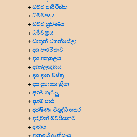
ධම්ම නදී ථිත්ත
+
ධම්මපදය
+
ධම්ම ශ්‍රවණය
+
ධර්‍මචක්‍රය
+
ධාතූන් වහන්සේලා
+
දශ පාරමිතාව
+
දශ අකුශලය
+
දශබලඥානය
+
දශ දාන වස්තු
+
දස පුන්‍යක ක්‍රියා
+
දහම් ගැටලු
+
දහම් පාඨ
+
දක්ෂිණා විශුද්ධි සතර
+
දරුවන් මව්පියන්ට
+
දානය
+
දානයේ ආනිසංස
+