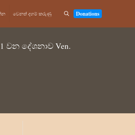
Donations
න්න
වෙනත් දහම් කරුණු
ය 11 වන දේශනාව Ven.