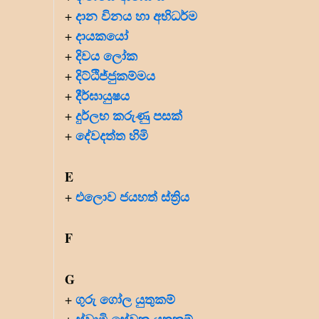
දාන විනය හා අභිධර්ම
+
දායකයෝ
+
දිවය ලෝක
+
දිට්ඨිජ්ජුකම්මය
+
දීර්ඝායුෂය
+
දුර්ලභ කරුණු පසක්
+
දේවදත්ත හිමි
+
E
එලොව ජයහත් ස්ත්‍රිය
+
F
G
ගුරු ගෝල යුතුකම්
+
ස්වාමි සේවක යුතුකම්
+