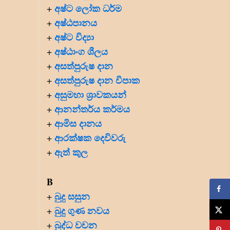
අෂ්ට ලෝක ධර්ම
+
අෂ්ඨපානය
+
අෂ්ට විද්‍යා
+
අෂ්ඨාංග ශීලය
+
අසත්පුරුෂ දාන
+
අසත්පුරුෂ දාන විපාක
+
අසුමහා ශ්‍රාවකයන්
+
ආනන්තර්ය කර්මය
+
ආමිස දානය
+
ආරක්ෂක දෙවිවරු
+
ඇත් කුල
+
B
බුදු සසුන
+
බුදු ගුණ නවය
+
බුද්ධ වචන
+