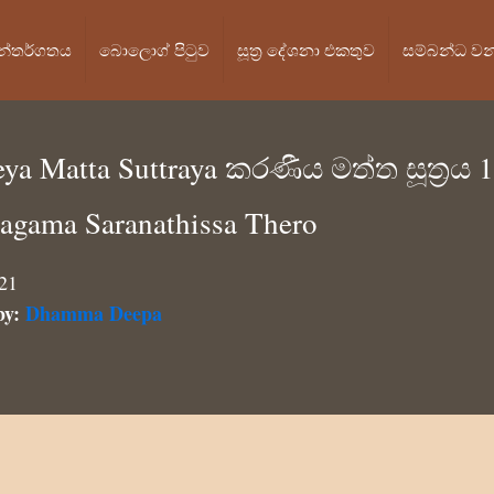
න්තර්ගතය
බොලොග් පි‍ටුව
සූත්‍ර දේශනා එකතුව
සම්බන්ධ ව
eya Matta Suttraya කරණීය මත්ත සූත්‍ර
agama Saranathissa Thero
021
by:
Dhamma Deepa