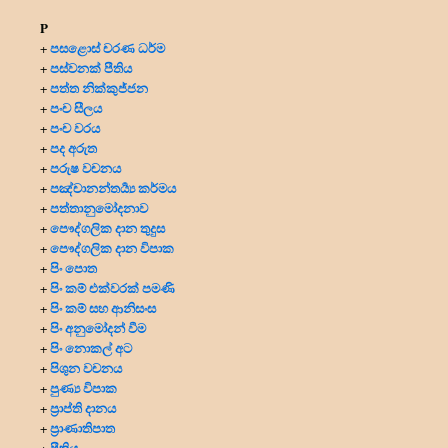
P
පසළොස් චරණ ධර්ම
+
පස්වනක් පීතිය
+
පත්ත නික්කුජ්ජන
+
පංච සීලය
+
පංච වරය
+
පද අරුත
+
පරුෂ වචනය
+
පඤ්චානන්තර්‍ය්‍ය කර්මය
+
පත්තානුමෝදනාව
+
පෞද්ගලික දාන
තුදුස
+
පෞද්ගලික දාන විපාක
+
පිං පොත
+
පිං කම් එක්වරක් පමණි
+
පිං කම් සහ ආනිසංස
+
පිං අනුමෝදන් වීම
+
පිං නොකල් අට
+
පිශුන වචනය
+
පුණ්‍ය විපාක
+
ප්‍රාප්ති දානය
+
ප්‍රාණාතිපාත
+
පීතිය
+