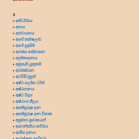
A
අභිධර්මය
+
අපාය
+
අපචායනය
+
අපේ තක්ෂලාව
+
අපේ පුදබිම්
+
අරණ්‍ය සේනාසන
+
අදත්තාදානය
+
අඹුසැමි යුතුකම්
+
අටමස්ථාන
+
අටවිසි බුදුන්
+
අෂ්ට ලෝක ධර්ම
+
අෂ්ඨපානය
+
අෂ්ට විද්‍යා
+
අෂ්ඨාංග ශීලය
+
අසත්පුරුෂ දාන
+
අසත්පුරුෂ දාන විපාක
+
අසුමහා ශ්‍රාවකයන්
+
ආනන්තර්ය කර්මය
+
ආමිස දානය
+
ආරක්ෂක දෙවිවරු
+