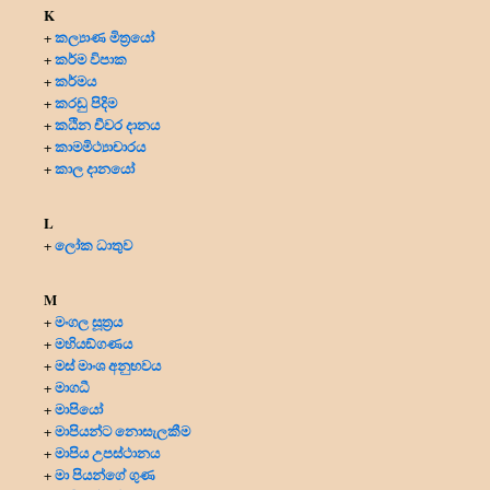
K
කල්‍යාණ මිත්‍රයෝ
+
කර්ම විපාක
+
කර්මය
+
කරඩු පිදිම
+
කඨින චීවර දානය
+
කාමමිථ්‍යාචාරය
+
කාල දානයෝ
+
L
ලෝක ධාතුව
+
M
මංගල සූත්‍රය
+
මහියඞ්ගණය
+
මස් මාංශ අනුභවය
+
මාගධී
+
මාපියෝ
+
මාපියන්ට නොසැලකීම
+
මාපිය උපස්ථානය
+
මා පියන්ගේ ගුණ
+