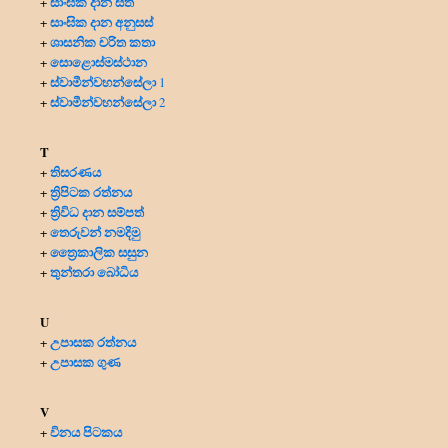
සාංඝික දාන සත
+
සාංඝික දාන අනුසස්
+
ශාසනික චරිත කතා
+
සොළොස්මස්ථාන
+
ස්වාමීන්වහන්සේලා
+
1
ස්වාමීන්වහන්සේලා
+
2
T
තිසරණය
+
ත්‍රිපිටක රත්නය
+
ත්‍රිවිධ දාන සම්පත්
+
තෙරුවන් නමදිමු
+
ත්‍රෛකාලික සසුන
+
තුන්තරා බෝධිය
+
U
උපාසක රත්නය
+
උපාසක ගුණ
+
V
විනය පිටකය
+