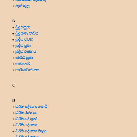
ඇත් කුල
+
B
බුදු සසුන
+
බුදු ගුණ නවය
+
බුද්ධ වචන
+
බුද්ධ පූජා
+
බුද්ධ රත්නය
+
බෝධි පූජා
+
භාවනාව
+
භාර්යාවන් සත
+
C
D
ධර්ම දේශනා කෙටි
+
ධර්ම රත්නය
+
ධර්මයේ ගුණ
+
ධර්ම දේශනා
+
ධර්ම දේශනා මාලා
+
ධර්ම දේශනය
+