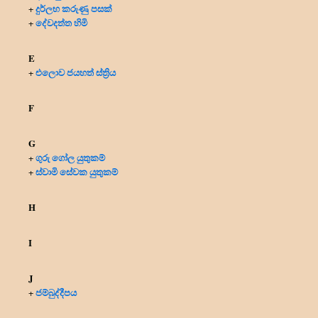
දුර්ලභ කරුණු පසක්
+
දේවදත්ත හිමි
+
E
එලොව ජයහත් ස්ත්‍රිය
+
F
G
ගුරු ගෝල යුතුකම්
+
ස්වාමි සේවක යුතුකම්
+
H
I
J
ජම්බුද්දීපය
+