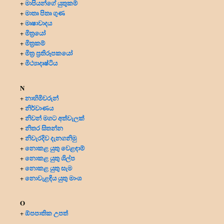
මාපියන්ගේ යුතුකම්
+
මාතෘ පිතෘ ගුණ
+
මෘෂාවාදය
+
මිත්‍රයෝ
+
මිත්‍ර‍කම්
+
මිත්‍ර‍ ප්‍ර‍තිරූපකයෝ
+
මිථ්‍යාදෘෂ්ටිය
+
N
නාහිමිවරුන්
+
නිර්වාණය
+
නිවන් මගට අත්වැලක්
+
නිතර සිතන්න
+
නිවැරදිව දැනගනිමු
+
නොකළ යුතු වෙළඳාම්
+
නොකළ යුතු ශිල්ප
+
නොකළ යුතු සැම
+
නොවැළඳිය යුතු මාංශ
+
O
ඕපපාතික උපත්
+