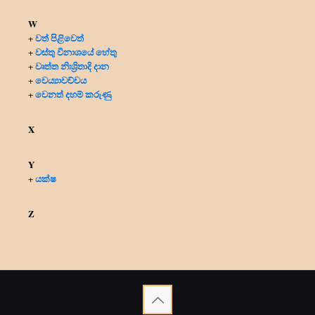
W
වත් පිළිවෙත්
+
වස්තු විනාශයේ හේතු
+
වෘත්ත නිඃශ්‍රිතාදි දාන
+
වෙය්‍යාවච්චය
+
වෙනත් දහම් කරුණු
+
X
Y
යක්ෂ
+
Z