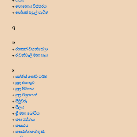
පොහොය විස්තරය
+
පෝසත් පවුල් වැටීම
+
Q
R
රහතන් වහන්සේලා
+
රුවන්වැලි මහා සෑය
+
S
සත්තිස් බෝධි ධර්ම
+
සූත්‍ර එකතුව
+
සූත්‍ර පිටකය
+
සූත්‍ර විග්‍රහයන්
+
සිටුවරු
+
සීලය
+
ශ්‍රි මහා බෝධිය
+
සංඝ රත්නය
+
සංසාරය
+
සංඝරත්නයේ ගුණ
+