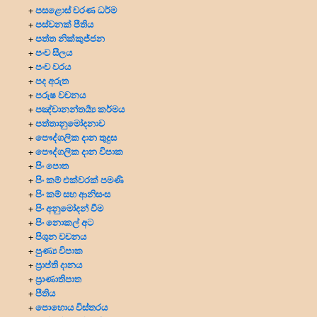
පසළොස් චරණ ධර්ම
+
පස්වනක් පීතිය
+
පත්ත නික්කුජ්ජන
+
පංච සීලය
+
පංච වරය
+
පද අරුත
+
පරුෂ වචනය
+
පඤ්චානන්තර්‍ය්‍ය කර්මය
+
පත්තානුමෝදනාව
+
පෞද්ගලික දාන
තුදුස
+
පෞද්ගලික දාන විපාක
+
පිං පොත
+
පිං කම් එක්වරක් පමණි
+
පිං කම් සහ ආනිසංස
+
පිං අනුමෝදන් වීම
+
පිං නොකල් අට
+
පිශුන වචනය
+
පුණ්‍ය විපාක
+
ප්‍රාප්ති දානය
+
ප්‍රාණාතිපාත
+
පීතිය
+
පොහොය විස්තරය
+