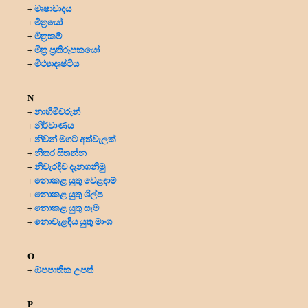
මෘෂාවාදය
+
මිත්‍රයෝ
+
මිත්‍ර‍කම්
+
මිත්‍ර‍ ප්‍ර‍තිරූපකයෝ
+
මිථ්‍යාදෘෂ්ටිය
+
N
නාහිමිවරුන්
+
නිර්වාණය
+
නිවන් මගට අත්වැලක්
+
නිතර සිතන්න
+
නිවැරදිව දැනගනිමු
+
නොකළ යුතු වෙළඳාම්
+
නොකළ යුතු ශිල්ප
+
නොකළ යුතු සැම
+
නොවැළඳිය යුතු මාංශ
+
O
ඕපපාතික උපත්
+
P