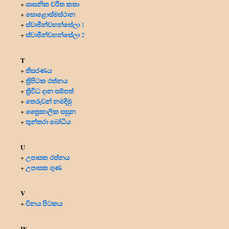
ශාසනික චරිත කතා
+
සොළොස්මස්ථාන
+
ස්වාමීන්වහන්සේලා
+
1
ස්වාමීන්වහන්සේලා
+
2
T
තිසරණය
+
ත්‍රිපිටක රත්නය
+
ත්‍රිවිධ දාන සම්පත්
+
තෙරුවන් නමදිමු
+
ත්‍රෛකාලික සසුන
+
තුන්තරා බෝධිය
+
U
උපාසක රත්නය
+
උපාසක ගුණ
+
V
විනය පිටකය
+
W