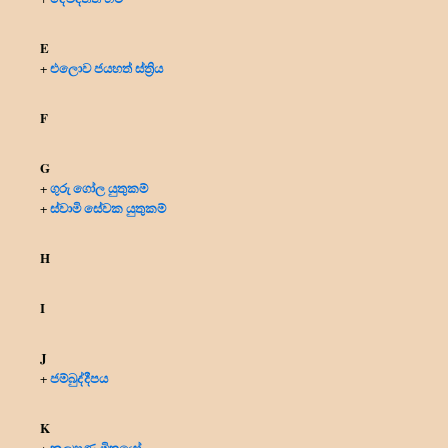
E
එලොව ජයහත් ස්ත්‍රිය
+
F
G
ගුරු ගෝල යුතුකම්
+
ස්වාමි සේවක යුතුකම්
+
H
I
J
ජම්බුද්දීපය
+
K
කල්‍යාණ මිත්‍රයෝ
+