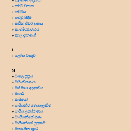
කර්ම විපාක
+
කර්මය
+
කරඩු පිදිම
+
කඨින චීවර දානය
+
කාමමිථ්‍යාචාරය
+
කාල දානයෝ
+
L
ලෝක ධාතුව
+
M
මංගල සූත්‍රය
+
මහියඞ්ගණය
+
මස් මාංශ අනුභවය
+
මාගධී
+
මාපියෝ
+
මාපියන්ට නොසැලකීම
+
මාපිය උපස්ථානය
+
මා පියන්ගේ ගුණ
+
මාපියන්ගේ යුතුකම්
+
මාතෘ පිතෘ ගුණ
+