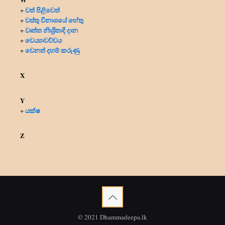
වත් පිළිවෙත්
+
වස්තු විනාශයේ හේතු
+
වෘත්ත නිඃශ්‍රිතාදි දාන
+
වෙය්‍යාවච්චය
+
වෙනත් දහම් කරුණු
+
X
Y
යක්ෂ
+
Z
© 2021 Dhammadeepa.lk