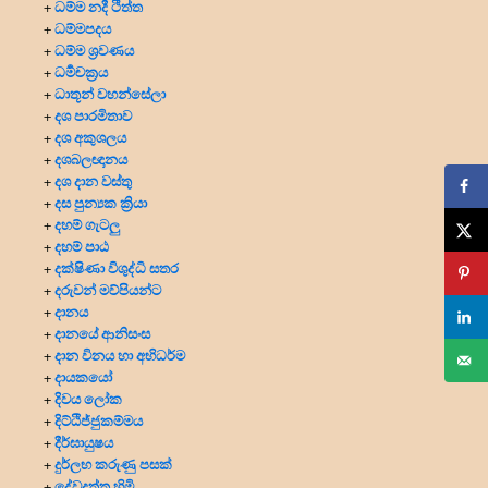
ධම්ම නදී ථිත්ත
+
ධම්මපදය
+
ධම්ම ශ්‍රවණය
+
ධර්‍මචක්‍රය
+
ධාතූන් වහන්සේලා
+
දශ පාරමිතාව
+
දශ අකුශලය
+
දශබලඥානය
+
දශ දාන වස්තු
+
දස පුන්‍යක ක්‍රියා
+
දහම් ගැටලු
+
දහම් පාඨ
+
දක්ෂිණා විශුද්ධි සතර
+
දරුවන් මව්පියන්ට
+
දානය
+
දානයේ ආනිසංස
+
දාන විනය හා අභිධර්ම
+
දායකයෝ
+
දිවය ලෝක
+
දිට්ඨිජ්ජුකම්මය
+
දීර්ඝායුෂය
+
දුර්ලභ කරුණු පසක්
+
දේවදත්ත හිමි
+