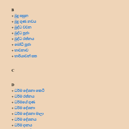
B
බුදු සසුන
+
බුදු ගුණ නවය
+
බුද්ධ වචන
+
බුද්ධ පූජා
+
බුද්ධ රත්නය
+
බෝධි පූජා
+
භාවනාව
+
භාර්යාවන් සත
+
C
D
ධර්ම දේශනා කෙටි
+
ධර්ම රත්නය
+
ධර්මයේ ගුණ
+
ධර්ම දේශනා
+
ධර්ම දේශනා මාලා
+
ධර්ම දේශනය
+
ධර්ම දානය
+