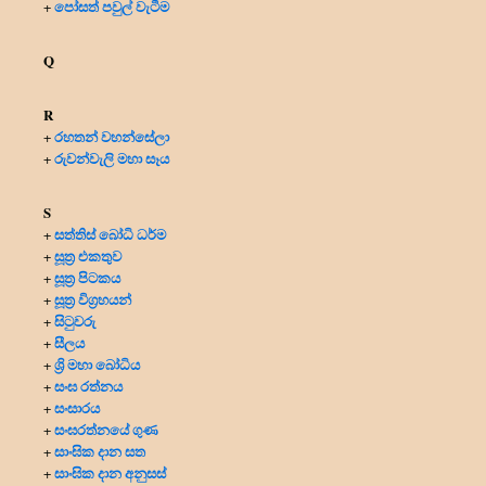
පෝසත් පවුල් වැටීම
+
Q
R
රහතන් වහන්සේලා
+
රුවන්වැලි මහා සෑය
+
S
සත්තිස් බෝධි ධර්ම
+
සූත්‍ර එකතුව
+
සූත්‍ර පිටකය
+
සූත්‍ර විග්‍රහයන්
+
සිටුවරු
+
සීලය
+
ශ්‍රි මහා බෝධිය
+
සංඝ රත්නය
+
සංසාරය
+
සංඝරත්නයේ ගුණ
+
සාංඝික දාන සත
+
සාංඝික දාන අනුසස්
+