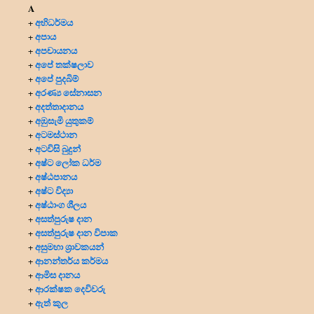
A
අභිධර්මය
+
අපාය
+
අපචායනය
+
අපේ තක්ෂලාව
+
අපේ පුදබිම්
+
අරණ්‍ය සේනාසන
+
අදත්තාදානය
+
අඹුසැමි යුතුකම්
+
අටමස්ථාන
+
අටවිසි බුදුන්
+
අෂ්ට ලෝක ධර්ම
+
අෂ්ඨපානය
+
අෂ්ට විද්‍යා
+
අෂ්ඨාංග ශීලය
+
අසත්පුරුෂ දාන
+
අසත්පුරුෂ දාන විපාක
+
අසුමහා ශ්‍රාවකයන්
+
ආනන්තර්ය කර්මය
+
ආමිස දානය
+
ආරක්ෂක දෙවිවරු
+
ඇත් කුල
+