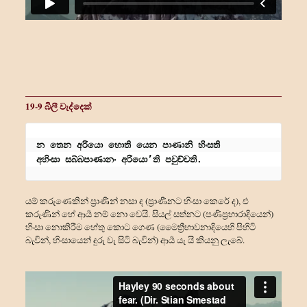
19-9 බිලී වැද්දෙක්
න තෙන අරියො හොති යෙන පාණානි හිංසති
අහිංසා සබ්බපාණානං අරියො’ති පවුච්චති.
යම් කරුණෙකින් ප්‍රාණීන් නසා ද (ප්‍රාණීනට හිංසා කෙරේ ද), එ
කරුණින් හේ ආර්‍ය නම් නො වෙයි. සියල් සත්නට (පණිප්‍රහාරාදියෙන්)
හිංසා නොකිරීම හේතු කොට ගෙණ (මෛත්‍රීභාවනාදියෙහි පිහිටි
බැවින්, හිංසායෙන් දුරු වැ සිටි බැවින්) ආර්‍ය යැ යි කියනු ලැබේ.