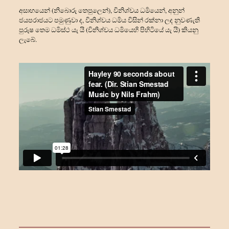
අසාහයෙන් (නිබොරු තෙපුලෙන්), විනිශ්චය ධර්‍මයෙන්, අනුන්
ජයපරාජයට පමුණුවා ද, විනිශ්චය ධර්‍මය විසින් රක්නා ලද නුවණැති
පුරුෂ තෙම ධර්‍මස්ථ යැ යි (විනිශ්චය ධර්‍මයෙහි පිහිටියේ යැ යි) කියනු
ලැබේ.