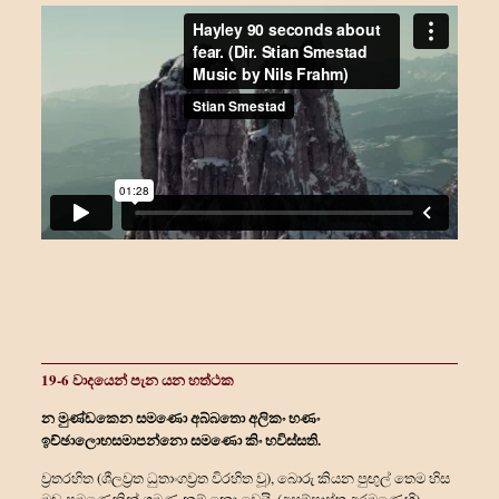
19-6 වාදයෙන් පැන යන හත්‍ථක
න මුණ්ඩකෙන සමණො අබ්බතො අලිකං භණං
ඉච්ඡාලොභසමාපන්නො සමණො කිං භවිස්සති.
ව්‍රතරහිත (ශීලව්‍රත ධුතාංගව්‍රත විරහිත වූ), බොරු කියන පුඟුල් තෙම හිස
මුඬු පමණෙකින් ශ්‍රමණ නම් නො වෙයි. (අසම්ප්‍රාප්ත අරමුණෙහි)