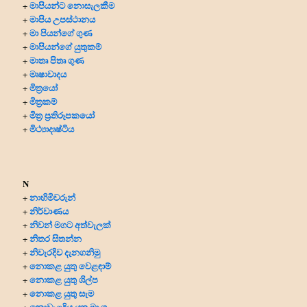
මාපියන්ට නොසැලකීම
+
මාපිය උපස්ථානය
+
මා පියන්ගේ ගුණ
+
මාපියන්ගේ යුතුකම්
+
මාතෘ පිතෘ ගුණ
+
මෘෂාවාදය
+
මිත්‍රයෝ
+
මිත්‍ර‍කම්
+
මිත්‍ර‍ ප්‍ර‍තිරූපකයෝ
+
මිථ්‍යාදෘෂ්ටිය
+
N
නාහිමිවරුන්
+
නිර්වාණය
+
නිවන් මගට අත්වැලක්
+
නිතර සිතන්න
+
නිවැරදිව දැනගනිමු
+
නොකළ යුතු වෙළඳාම්
+
නොකළ යුතු ශිල්ප
+
නොකළ යුතු සැම
+
නොවැළඳිය යුතු මාංශ
+