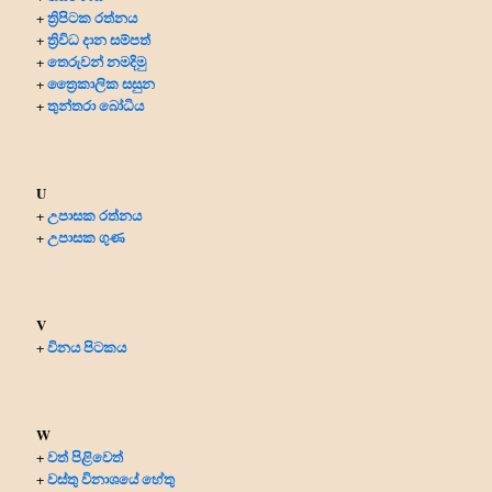
ත්‍රිපිටක රත්නය
+
ත්‍රිවිධ දාන සම්පත්
+
තෙරුවන් නමදිමු
+
ත්‍රෛකාලික සසුන
+
තුන්තරා බෝධිය
+
U
උපාසක රත්නය
+
උපාසක ගුණ
+
V
විනය පිටකය
+
W
වත් පිළිවෙත්
+
වස්තු විනාශයේ හේතු
+