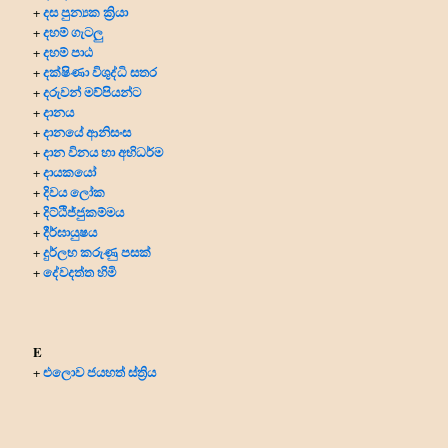
දස පුන්‍යක ක්‍රියා
+
දහම් ගැටලු
+
දහම් පාඨ
+
දක්ෂිණා විශුද්ධි සතර
+
දරුවන් මව්පියන්ට
+
දානය
+
දානයේ ආනිසංස
+
දාන විනය හා අභිධර්ම
+
දායකයෝ
+
දිවය ලෝක
+
දිට්ඨිජ්ජුකම්මය
+
දීර්ඝායුෂය
+
දුර්ලභ කරුණු පසක්
+
දේවදත්ත හිමි
+
E
එලොව ජයහත් ස්ත්‍රිය
+