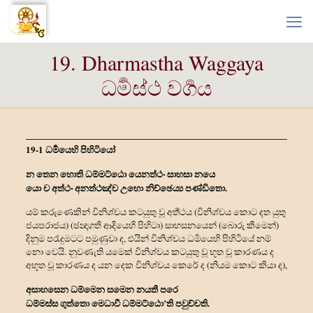
19. Dharmastha Waggaya
ධර්‍මස්ථ වර්‍ගය
19-1 ධර්‍මයෙහි පිහිටියෝ
න තෙන හොති ධම්මට්ඨො යෙනත්‍ථං සාහසා නයෙ
යො ච අත්‍ථං අනත්‍ථඤ්ච උභො නිච්ඡෙය්‍ය පණ්ඩිතො.
යම් කරුණෙකින් විනිශ්චය කටයුතු වූ අර්‍ත්‍ථය (විනිශ්චය කොට දත යුතු
ජයපරාජය) (ඡන්‍දාගති ආදියෙහි පිහිටා) සාහසනයෙන් (බොරු කීමෙන්)
දිනුම පරැදුමටට පමුණුවා ද, එයින් විනිශ්චය ධර්‍මයෙහි පිහිටියේ නම්
නො වෙයි. නුවණැති යමෙක් විනිශ්චය කටයුතු වූ භූත වූ කාරණය ද
අභූත වූ කාරණය ද යන දෙක විනිශ්චය කෙරේ ද (නියම කොට කියා ද),
අසාහසෙන ධම්මෙන සමෙන නයතී පරෙ
ධම්මස්ස ගුත්තො මෙධාවී ධම්මට්ඨො’ති පවුච්චති.