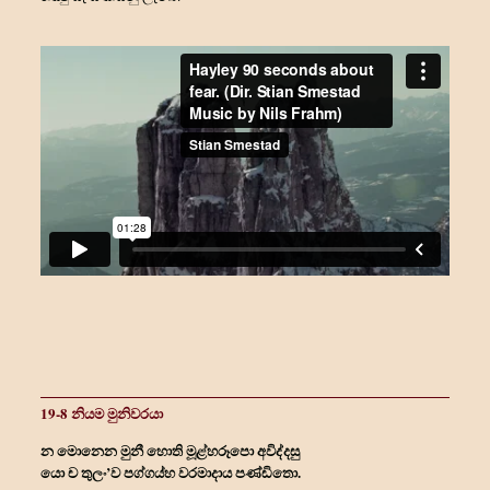
19-8 නියම මුනිවරයා
න මොනෙන මුනී හොති මූළ්හරූපො අවිද්දසු
යො ච තුලං’ව පග්ගය්හ වරමාදාය පණ්ඩිතො.