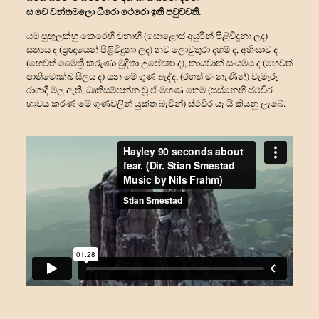
ස වෙ වන්තමලො ධීරො ථෙරො ඉති පවුච්චති.
යම් පුඟුලක්හු කෙරෙහි වනාහි (සොළොස් අයුරින් පිළිවිදුනා ලද)
සත්‍යය ද (ප්‍රඥායෙන් පිළිවිදුනා ලද) නව ලොවුතුරා දහම් ද, අහිංසාව ද
(හෙවත් මෛත්‍රී කරුණා මුදිතා උපේක්‍ෂා ද), කායවාක් සංයමය ද (හෙවත්
පාතිමොක්ඛ සීලය ද) යන මේ ගුණ ඇද්ද, (රහත් මං නැණින්) වැමෑරු
රාගාදී මල ඇති, ධෘතිසම්පන්න වූ ඒ මහණ තෙම (සස්නෙහි ස්ථවිර
භාවය කරණ මේ ගුණවලින් යුක්ත බැවින්) ස්ථවිර යැ යි කියනු ලැබේ.