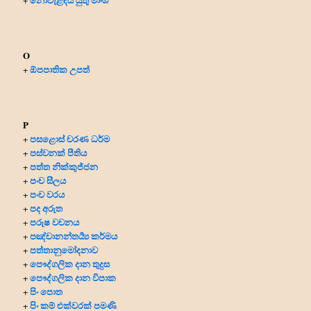
O
ඕපපාතික උපත්
+
P
පසළොස් චරණ ධර්ම
+
පස්වනක් පීතිය
+
පත්ත නික්කුජ්ජන
+
පංච සීලය
+
පංච වරය
+
පද අරුත
+
පරුෂ වචනය
+
පඤ්චානන්තර්‍ය්‍ය කර්මය
+
පත්තානුමෝදනාව
+
පෞද්ගලික දාන
තුදුස
+
පෞද්ගලික දාන විපාක
+
පිං පොත
+
පිං කම් එක්වරක් පමණි
+