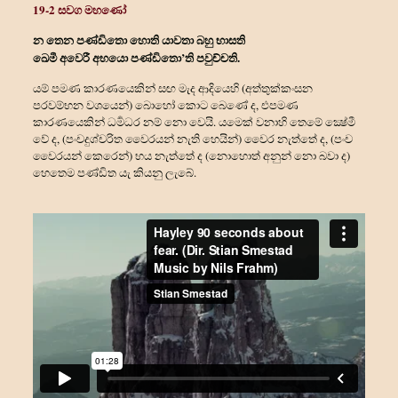
19-2 සවග මහණෝ
න තෙන පණ්ඩිතො හොති යාවතා බහු භාසති
ඛෙමී අවෙරී අභයො පණ්ඩිතො’ති පවුච්චති.
යම් පමණ කාරණයෙකින් සඟ මැද ආදියෙහි (අත්තුක්කංසන
පරවම්භන වශයෙන්) බොහෝ කොට බෙණේ ද, එපමණ
කාරණයෙකින් ධර්‍මධර නම් නො වෙයි. යමෙක් වනාහි තෙමේ ක්‍ෂේමී
වේ ද, (පංචදුශ්චරිත වෛරයන් නැති හෙයින්) වෛර නැත්තේ ද, (පංච
වෛරයන් කෙරෙන්) භය නැත්තේ ද (නොහොත් අනුන් නො බවා ද)
හෙතෙම පණ්ඩිත යැ කියනු ලැබේ.