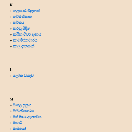
K
කල්‍යාණ මිත්‍රයෝ
+
කර්ම විපාක
+
කර්මය
+
කරඩු පිදිම
+
කඨින චීවර දානය
+
කාමමිථ්‍යාචාරය
+
කාල දානයෝ
+
L
ලෝක ධාතුව
+
M
මංගල සූත්‍රය
+
මහියඞ්ගණය
+
මස් මාංශ අනුභවය
+
මාගධී
+
මාපියෝ
+