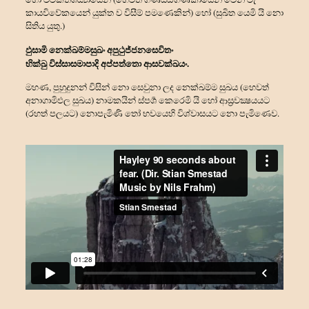
කායවිවේකයෙන් යුක්ත ව විසීම් පමණෙකින්) හෝ (සුඛිත යෙමි යි නො
සිතිය යුතු.)
ඵුසාමි නෙක්ඛම්මසුඛං අපුථුජ්ජනසෙවිතං
භික්ඛු විස්සාසමාපාදි අප්පත්තො ආසවක්ඛයං.
මහණ, පුහුදුනන් විසින් නො සෙවුනා ලද නෙක්ඛම්ම සුඛය (හෙවත්
අනාගාමිඵල සුඛය) නාමකයින් ස්පර්‍ශ කෙරෙමි යි හෝ ආස්‍රවක්‍ෂයයට
(රහත් පලයට) නොපැමිණි තෝ භවයෙහි විශ්වාසයට නො පැමිණෙව.