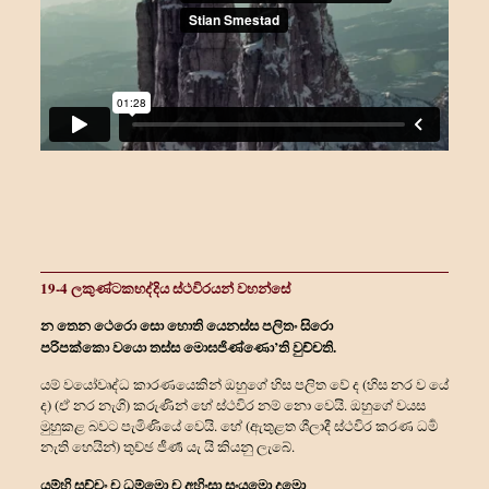
19-4 ලකුණ්ටකභද්දිය ස්ථවිරයන් වහන්සේ
න තෙන ථෙරො සො හොති යෙනස්ස පලිතං සිරො
පරිපක්කො වයො තස්ස මොඝජිණ්ණො’ති වුච්චති.
යම් වයෝවෘද්ධ කාරණයෙකින් ඔහුගේ හිස පලිත වේ ද (හිස නර ව යේ
ද) (ඒ නර නැගි) කරුණින් හේ ස්ථවිර නම් නො වෙයි. ඔහුගේ වයස
මුහුකළ බවට පැමිණියේ වෙයි. හේ (ඇතුළත ශීලාදී ස්ථවිර කරණ ධර්‍ම
නැති හෙයින්) තුච්ඡ ජීර්‍ණ යැ යි කියනු ලැබේ.
යම්හි සච්චං ච ධම්මො ච අහිංසා සංයමො දමො