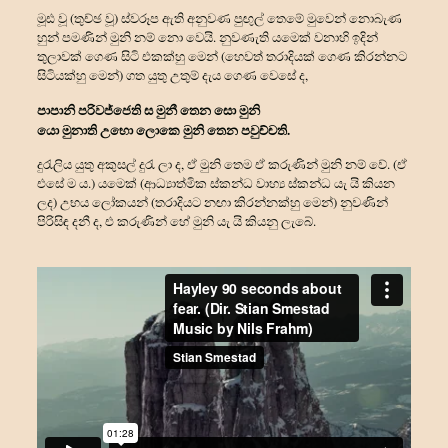
මූඪ වූ (තුච්ඡ වූ) ස්වරූප ඇති අනුවණ පුඟුල් තෙමේ මුවෙන් නොබැණ
හුන් පමණින් මුනි නම් නො වෙයි. නුවණැති යමෙක් වනාහි ඉදින්
තුලාවක් ගෙණ සිටි එකක්හු මෙන් (හෙවත් තරාදියක් ගෙණ කිරන්නට
සිටියක්හු මෙන්) ගත යුතු උතුම් දැය ගෙණ වෙසේ ද,
පාපානි පරිවජ්ජෙති ස මුනී තෙන සො මුනි
යො මුනාති උභො ලොකෙ මුනි තෙන පවුච්චති.
දුරැලිය යුතු අකුසල් දුරැ ලා ද, ඒ මුනි තෙම ඒ කරුණින් මුනි නම් වේ. (ඒ
එසේ ම ය.) යමෙක් (ආධ්‍යාත්මික ස්කන්‍ධ වාහ්‍ය ස්කන්‍ධ යැ යි කියන
ලද) උභය ලෝකයන් (තරාදියට නඟා කිරන්නක්හු මෙන්) නුවණින්
පිරිසිඳ දනී ද, එ කරුණින් හේ මුනි යැ යි කියනු ලැබේ.