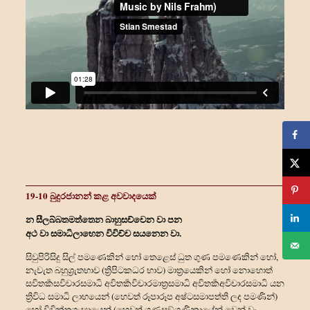
19-10 බුදුරජානන් කළ අවවාදයෙක්
න සීලබ්බතමත්තෙන බාහුසච්චෙන වා පන
අථ වා සමාධිලාභෙන විවිච්ච සයනෙන වා.
සිවුපිරිසිදු සිල් පමණෙකින් හෝ තෙළෙස් ධුත ගුණ පමණෙකින් හෝ,
නැවැත බහුශ්‍රැතභාව (ත්‍රිපිටකධර භාව) මාත්‍රයෙකින් හෝ නොහොත්
සවිතර්‍කසවිචාරසමාධි අවිතර්‍කවිචාරමාත්‍රසමාධි අවිතර්‍කඅවිචාරසමාධි යන
ත්‍රිවිධ සමාධි ලාභයෙන් (හෙවත් රූපාරූප අෂ්ටසමාපත්ති ලද පමණින්)
හෝ විවික්තශය්‍යායෙන් (හෙවත් ගණසඞ්ගණිකායේන් වෙන් වැ