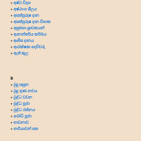
අෂ්ට විද්‍යා
+
අෂ්ඨාංග ශීලය
+
අසත්පුරුෂ දාන
+
අසත්පුරුෂ දාන විපාක
+
අසුමහා ශ්‍රාවකයන්
+
ආනන්තර්ය කර්මය
+
ආමිස දානය
+
ආරක්ෂක දෙවිවරු
+
ඇත් කුල
+
B
බුදු සසුන
+
බුදු ගුණ නවය
+
බුද්ධ වචන
+
බුද්ධ පූජා
+
බුද්ධ රත්නය
+
බෝධි පූජා
+
භාවනාව
+
භාර්යාවන් සත
+