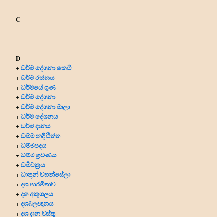
C
D
ධර්ම දේශනා කෙටි
+
ධර්ම රත්නය
+
ධර්මයේ ගුණ
+
ධර්ම දේශනා
+
ධර්ම දේශනා මාලා
+
ධර්ම දේශනය
+
ධර්ම දානය
+
ධම්ම නදී ථිත්ත
+
ධම්මපදය
+
ධම්ම ශ්‍රවණය
+
ධර්‍මචක්‍රය
+
ධාතූන් වහන්සේලා
+
දශ පාරමිතාව
+
දශ අකුශලය
+
දශබලඥානය
+
දශ දාන වස්තු
+