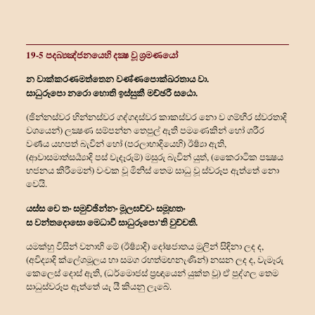
19-5 පදබ්‍යඤ්ජනයෙහි දක්‍ෂ වූ ශ්‍රම‍ණයෝ
න වාක්කරණමත්තෙන වණ්ණපොක්ඛරතාය වා.
සාධුරූපො නරො හොති ඉස්සුකී මච්ඡරී සඨො.
(ඡින්නස්වර භින්නස්වර ගද්ගදස්වර කාකස්වර නො ව ගම්භීර ස්වරතාදි
වශයෙන්) ලක්‍ෂණ සම්පන්න තෙපුල් ඇති පමණෙකින් හෝ ශරීර
වර්‍ණය යහපත් බැවින් හෝ (පරලාභාදියෙහි) ඊර්‍ෂ්‍යා ඇති,
(ආවාසමාත්සර්‍ය්‍යාදි පස් වැදෑරුම්) මසුරු බැවින් යුත්, (කෛරාටික පක්‍ෂය
භජනය කිරීමෙන්) වංචක වූ මිනිස් තෙම සාධු වූ ස්වරූප ඇත්තේ නො
වෙයි.
යස්ස චෙ තං සමුච්ඡින්නං මූලඝච්චං සමූහතං
ස වන්තදොසො මෙධාවී සාධුරූපො’ති වුච්චති.
යමක්හු විසින් වනාහි මේ (ඊර්‍ෂ්‍යාදි) දෝෂජාතය මුලින් සිඳිනා ලද ද,
(අවිද්‍යාදි ක්ලේශමූලය හා සමග රහත්මඟනැණින්) නසන ලද ද, වැමෑරු
කෙලෙස් දොස් ඇති, (ධර්මොජස් ප්‍රඥායෙන් යුක්ත වූ) ඒ පුද්ගල තෙම
සාධුස්වරූප ඇත්තේ යැ යී කියනු ලැබේ.