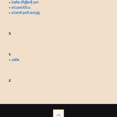
වෘත්ත නිඃශ්‍රිතාදි දාන
+
වෙය්‍යාවච්චය
+
වෙනත් දහම් කරුණු
+
X
Y
යක්ෂ
+
Z