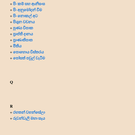
පිං කම් සහ ආනිසංස
+
පිං අනුමෝදන් වීම
+
පිං නොකල් අට
+
පිශුන වචනය
+
පුණ්‍ය විපාක
+
ප්‍රාප්ති දානය
+
ප්‍රාණාතිපාත
+
පීතිය
+
පොහොය විස්තරය
+
පෝසත් පවුල් වැටීම
+
Q
R
රහතන් වහන්සේලා
+
රුවන්වැලි මහා සෑය
+