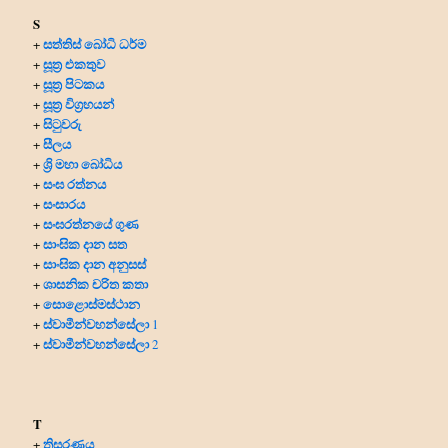
S
සත්තිස් බෝධි ධර්ම
+
සූත්‍ර එකතුව
+
සූත්‍ර පිටකය
+
සූත්‍ර විග්‍රහයන්
+
සිටුවරු
+
සීලය
+
ශ්‍රි මහා බෝධිය
+
සංඝ රත්නය
+
සංසාරය
+
සංඝරත්නයේ ගුණ
+
සාංඝික දාන සත
+
සාංඝික දාන අනුසස්
+
ශාසනික චරිත කතා
+
සොළොස්මස්ථාන
+
ස්වාමීන්වහන්සේලා
+
1
ස්වාමීන්වහන්සේලා
+
2
T
තිසරණය
+