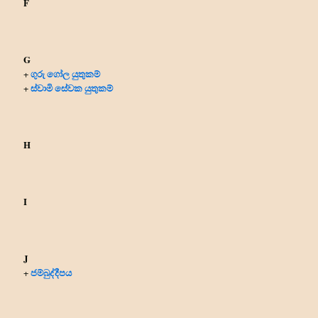
F
G
ගුරු ගෝල යුතුකම්
+
ස්වාමි සේවක යුතුකම්
+
H
I
J
ජම්බුද්දීපය
+