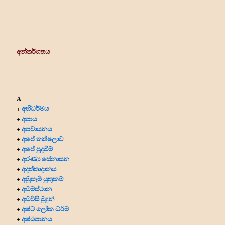
අන්තර්ගතය
A
අභිධර්මය
+
අපාය
+
අපචායනය
+
අපේ තක්ෂලාව
+
අපේ පුදබිම්
+
අරණ්‍ය සේනාසන
+
අදත්තාදානය
+
අඹුසැමි යුතුකම්
+
අටමස්ථාන
+
අටවිසි බුදුන්
+
අෂ්ට ලෝක ධර්ම
+
අෂ්ඨපානය
+