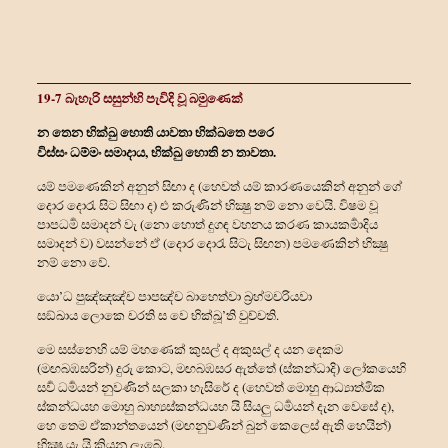
19-7 බැහැරි සසුන්හි පැවිදි වූ බමුණෙක්
න තෙන භික්ඛු හොති යාවතා භික්ඛතෙ පරෙ
විස්සං ධම්මං සමාදාය, භික්ඛු හොති න තාවතා.
යම් පමණෙකින් අනුන් සිඟා ද (හෙවත් යම් කාරණයෙකින් අනුන් ගේ
දොර දොරැ සිට සිඟා ද) එ කරුණින් භික්‍ෂු නම් නො වෙයි. විෂම වූ
පාපධර්‍ම සමාදන් වැ (නො හොත් දුගඳ වහනය කරණ කායකර්‍මාදිය
සමාදන් ව) වසන්නේ ඒ (දොර දොරැ සිටැ සිඟන) පමණෙකින් භික්‍ෂු
නම් නො වේ.
යො’ධ පුඤ්ඤඤ්ච පාපඤ්ච බාහෙත්‍වා බ්‍රහ්මචරියවා
සඞ්ඛාය ලොකෙ චරති ස වෙ භික්ඛූ’ති වුච්චති.
මෙ සස්නෙහි යම් මහණෙක් කුසල් ද අකුසල් ද යන දෙකම
(මඟබඹසරින්) දුරු කොට, මඟබඹසර ඇත්තේ (ස්කන්‍ධාදි) ලෝකයෙහි
සර්‍ව ධර්‍මයන් නුවණින් සලකා හැසිරේ ද (හෙවත් මොහු ආධ්‍යාත්මික
ස්කන්‍ධයහ මොහු බාහ්‍යස්කන්‍ධයහ යි සියලු ධර්‍මයන් දැන වෙසේ ද),
හෙ තෙම ඒකාන්තයෙන් (මඟනුවණින් බුන් කෙලෙස් ඇති හෙයින්)
භික්‍ෂු යැ යි කියනු ලැබේ.