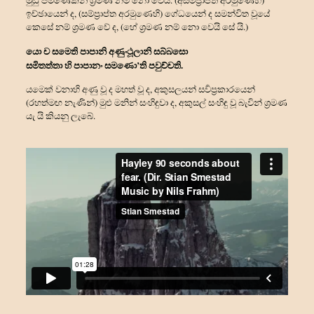
ඉච්ඡායෙන් ද, (සම්ප්‍රාප්ත අරමුණෙහි) ගේධයෙන් ද සමන්‍විත වූයේ
කෙසේ නම් ශ්‍රමණ වේ ද, (හේ ශ්‍රමණ නම් නො වෙයි සේ යි.)
යො ච සමෙති පාපානි අණුංථූලානි සබ්බසො
සමිතත්තා හි පාපානං සමණො’ති පවුච්චති.
යමෙක් වනාහි අණු වූ ද මහත් වූ ද, අකුසලයන් සර්‍වප්‍රකාරයෙන්
(රහත්මඟ නැණින්) මුළු මනින් සංහිඳුවා ද, අකුසල් සංහිඳු වූ බැවින් ශ්‍රමණ
යැ යි කියනු ලැබේ.