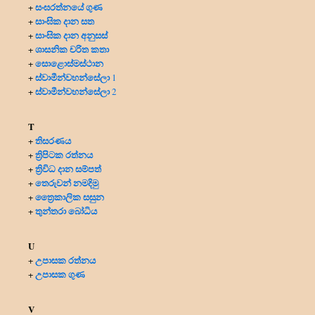
සංඝරත්නයේ ගුණ
+
සාංඝික දාන සත
+
සාංඝික දාන අනුසස්
+
ශාසනික චරිත කතා
+
සොළොස්මස්ථාන
+
ස්වාමීන්වහන්සේලා
+
1
ස්වාමීන්වහන්සේලා
+
2
T
තිසරණය
+
ත්‍රිපිටක රත්නය
+
ත්‍රිවිධ දාන සම්පත්
+
තෙරුවන් නමදිමු
+
ත්‍රෛකාලික සසුන
+
තුන්තරා බෝධිය
+
U
උපාසක රත්නය
+
උපාසක ගුණ
+
V