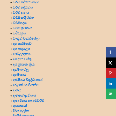
ධර්ම දේශනා මාලා
+
ධර්ම දේශනය
+
ධර්ම දානය
+
ධම්ම නදී ථිත්ත
+
ධම්මපදය
+
ධම්ම ශ්‍රවණය
+
ධර්‍මචක්‍රය
+
ධාතූන් වහන්සේලා
+
දශ පාරමිතාව
+
දශ අකුශලය
+
දශබලඥානය
+
දශ දාන වස්තු
+
දස පුන්‍යක ක්‍රියා
+
දහම් ගැටලු
+
දහම් පාඨ
+
දක්ෂිණා විශුද්ධි සතර
+
දරුවන් මව්පියන්ට
+
දානය
+
දානයේ ආනිසංස
+
දාන විනය හා අභිධර්ම
+
දායකයෝ
+
දිවය ලෝක
+
දිට්ඨිජ්ජුකම්මය