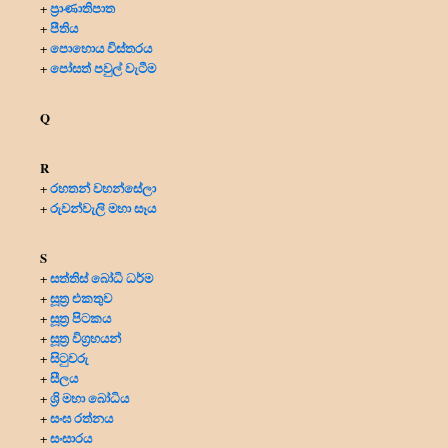
ප්‍රාණාතිපාත
+
පීතිය
+
පොහොය විස්තරය
+
පෝසත් පවුල් වැටීම
+
Q
R
රහතන් වහන්සේලා
+
රුවන්වැලි මහා සෑය
+
S
සත්තිස් බෝධි ධර්ම
+
සූත්‍ර එකතුව
+
සූත්‍ර පිටකය
+
සූත්‍ර විග්‍රහයන්
+
සිටුවරු
+
සීලය
+
ශ්‍රි මහා බෝධිය
+
සංඝ රත්නය
+
සංසාරය
+