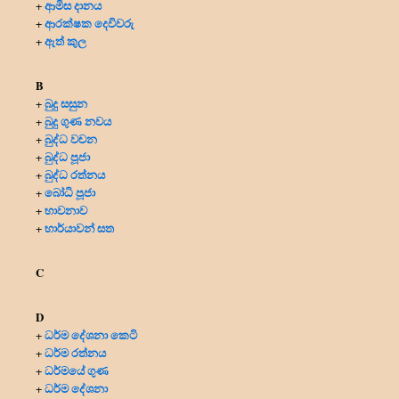
ආමිස දානය
+
ආරක්ෂක දෙවිවරු
+
ඇත් කුල
+
B
බුදු සසුන
+
බුදු ගුණ නවය
+
බුද්ධ වචන
+
බුද්ධ පූජා
+
බුද්ධ රත්නය
+
බෝධි පූජා
+
භාවනාව
+
භාර්යාවන් සත
+
C
D
ධර්ම දේශනා කෙටි
+
ධර්ම රත්නය
+
ධර්මයේ ගුණ
+
ධර්ම දේශනා
+