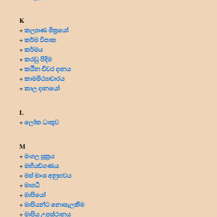
K
කල්‍යාණ මිත්‍රයෝ
+
කර්ම විපාක
+
කර්මය
+
කරඩු පිදිම
+
කඨින චීවර දානය
+
කාමමිථ්‍යාචාරය
+
කාල දානයෝ
+
L
ලෝක ධාතුව
+
M
මංගල සූත්‍රය
+
මහියඞ්ගණය
+
මස් මාංශ අනුභවය
+
මාගධී
+
මාපියෝ
+
මාපියන්ට නොසැලකීම
+
මාපිය උපස්ථානය
+