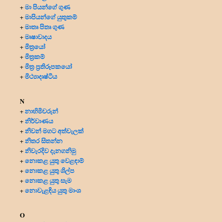
මා පියන්ගේ ගුණ
+
මාපියන්ගේ යුතුකම්
+
මාතෘ පිතෘ ගුණ
+
මෘෂාවාදය
+
මිත්‍රයෝ
+
මිත්‍ර‍කම්
+
මිත්‍ර‍ ප්‍ර‍තිරූපකයෝ
+
මිථ්‍යාදෘෂ්ටිය
+
N
නාහිමිවරුන්
+
නිර්වාණය
+
නිවන් මගට අත්වැලක්
+
නිතර සිතන්න
+
නිවැරදිව දැනගනිමු
+
නොකළ යුතු වෙළඳාම්
+
නොකළ යුතු ශිල්ප
+
නොකළ යුතු සැම
+
නොවැළඳිය යුතු මාංශ
+
O