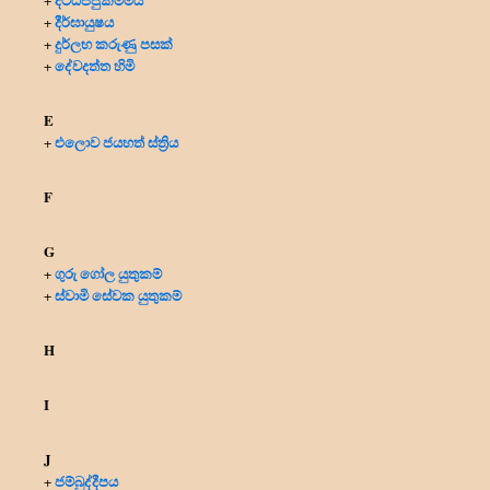
+
දීර්ඝායුෂය
+
දුර්ලභ කරුණු පසක්
+
දේවදත්ත හිමි
+
E
එලොව ජයහත් ස්ත්‍රිය
+
F
G
ගුරු ගෝල යුතුකම්
+
ස්වාමි සේවක යුතුකම්
+
H
I
J
ජම්බුද්දීපය
+