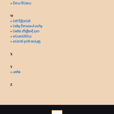
විනය පිටකය
+
W
වත් පිළිවෙත්
+
වස්තු විනාශයේ හේතු
+
වෘත්ත නිඃශ්‍රිතාදි දාන
+
වෙය්‍යාවච්චය
+
වෙනත් දහම් කරුණු
+
X
Y
යක්ෂ
+
Z