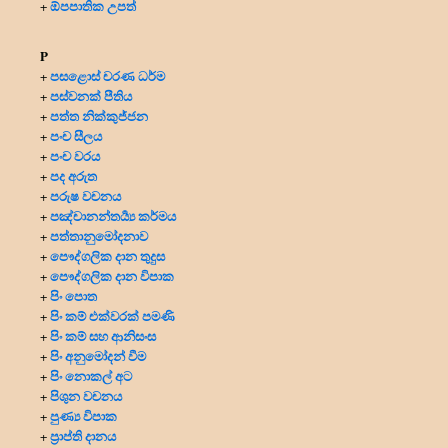
ඕපපාතික උපත්
+
P
පසළොස් චරණ ධර්ම
+
පස්වනක් පීතිය
+
පත්ත නික්කුජ්ජන
+
පංච සීලය
+
පංච වරය
+
පද අරුත
+
පරුෂ වචනය
+
පඤ්චානන්තර්‍ය්‍ය කර්මය
+
පත්තානුමෝදනාව
+
පෞද්ගලික දාන
තුදුස
+
පෞද්ගලික දාන විපාක
+
පිං පොත
+
පිං කම් එක්වරක් පමණි
+
පිං කම් සහ ආනිසංස
+
පිං අනුමෝදන් වීම
+
පිං නොකල් අට
+
පිශුන වචනය
+
පුණ්‍ය විපාක
+
ප්‍රාප්ති දානය
+