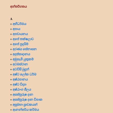
අන්තර්ගතය
A
අභිධර්මය
+
අපාය
+
අපචායනය
+
අපේ තක්ෂලාව
+
අපේ පුදබිම්
+
අරණ්‍ය සේනාසන
+
අදත්තාදානය
+
අඹුසැමි යුතුකම්
+
අටමස්ථාන
+
අටවිසි බුදුන්
+
අෂ්ට ලෝක ධර්ම
+
අෂ්ඨපානය
+
අෂ්ට විද්‍යා
+
අෂ්ඨාංග ශීලය
+
අසත්පුරුෂ දාන
+
අසත්පුරුෂ දාන විපාක
+
අසුමහා ශ්‍රාවකයන්
+
ආනන්තර්ය කර්මය
+