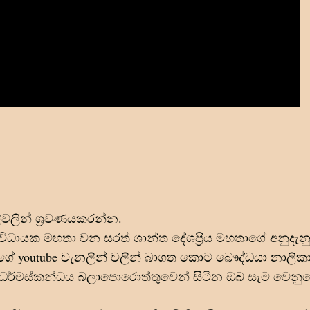
වලින් ශ්
රවණයකරන්න.
ංවිධායක මහතා වන සරත් ශාන්ත දේශප්
රිය මහතාගේ අනුදැන
න්ගේ youtube චැනලින් වලින් බාගත කොට බෞද්ධයා නාලික
් ධර්මස්කන්ධය බලාපොරොත්තුවෙන් සිටින ඔබ සැම වෙනු