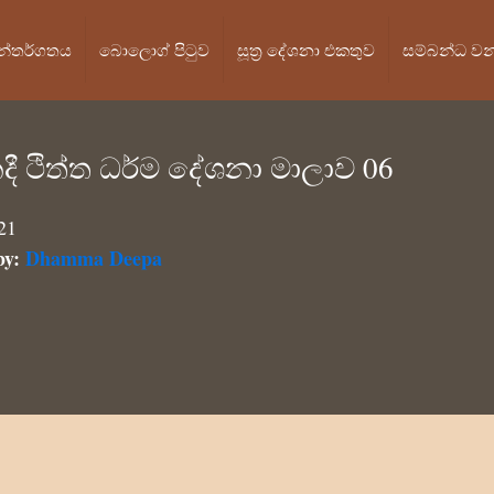
න්තර්ගතය
බොලොග් පි‍ටුව
සූත්‍ර දේශනා එකතුව
සම්බන්ධ ව
දී ථිත්ත ධර්ම දේශනා මාලාව 06
21
by:
Dhamma Deepa