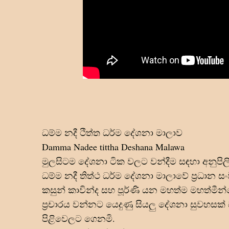
ධම්ම නදී ථිත්ත ධර්ම දේශනා මාලාව
Damma Nadee tittha Deshana Malawa
මුලසිටම දේශනා ටික වලට වන්දීම සඳහා අනුපිලි
ධම්ම නදී තිත්ථ ධර්ම දේශනා මාලාවේ ප්
රධාන ස
කසුන් කාවින්ද සහ පූර්ණි යන මහත්ම මහත්මී
ප්
රචාරය වන්නට යෙදුණු සියලු දේශනා සුවහසක
පිළිවෙලට ගෙනමි.