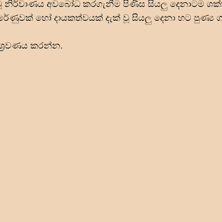
ූ නිර්වාණය අවබෝධ කරගැනීම පිණිස සියලු දෙනාටම ශක්
ේණුවක් හෝ දායකත්වයක් දැක් වූ සියලු දෙනා හට පුණ්
ය 
ශ්
රවණය කරන්න.