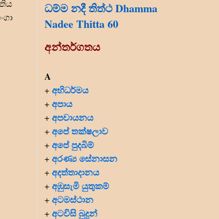
තිය
ධම්ම නදී තිත්ථ Dhamma
ගංගා
Nadee Thitta 60
අන්තර්ගතය
A
අභිධර්මය
+
අපාය
+
අපචායනය
+
අපේ තක්ෂලාව
+
අපේ පුදබිම්
+
අරණ්‍ය සේනාසන
+
අදත්තාදානය
+
අඹුසැමි යුතුකම්
+
අටමස්ථාන
+
අටවිසි බුදුන්
+