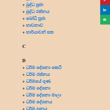
බුද්ධ පූජා
+
බුද්ධ රත්නය
+
බෝධි පූජා
+
භාවනාව
+
භාර්යාවන් සත
+
C
D
ධර්ම දේශනා කෙටි
+
ධර්ම රත්නය
+
ධර්මයේ ගුණ
+
ධර්ම දේශනා
+
ධර්ම දේශනා මාලා
+
ධර්ම දේශනය
+
ධර්ම දානය
+