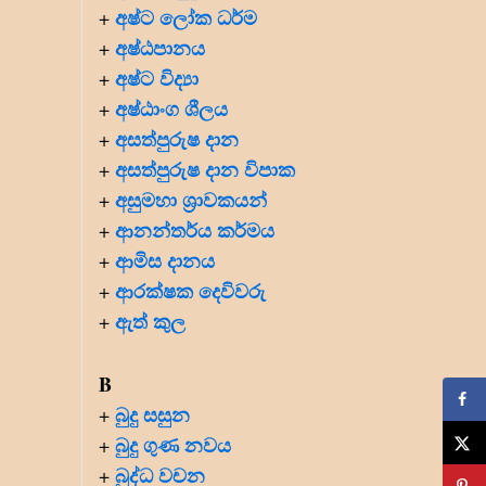
අෂ්ට ලෝක ධර්ම
+
අෂ්ඨපානය
+
අෂ්ට විද්‍යා
+
අෂ්ඨාංග ශීලය
+
අසත්පුරුෂ දාන
+
අසත්පුරුෂ දාන විපාක
+
අසුමහා ශ්‍රාවකයන්
+
ආනන්තර්ය කර්මය
+
ආමිස දානය
+
ආරක්ෂක දෙවිවරු
+
ඇත් කුල
+
B
බුදු සසුන
+
බුදු ගුණ නවය
+
බුද්ධ වචන
+