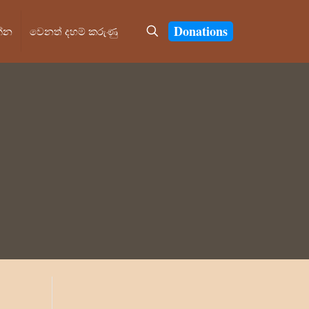
Donations
න්න
වෙනත් දහම් කරුණු