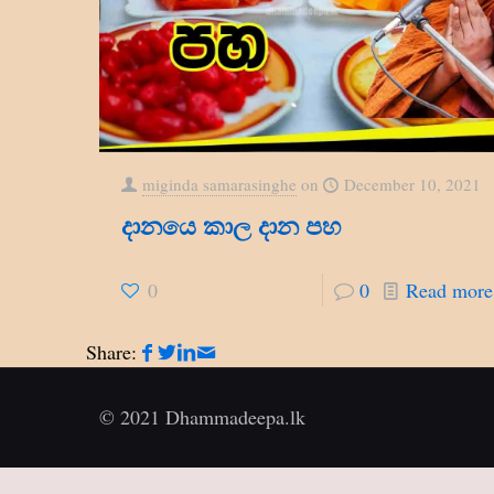
miginda samarasinghe
on
December 10, 2021
දානයෙ කාල දාන පහ
0
0
Read more
Share:
© 2021 Dhammadeepa.lk