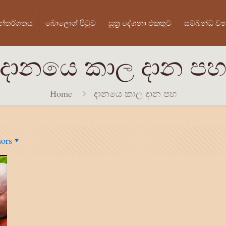
න්තර්ගතය
බොලොග් පි‍ටුව
සූත්‍ර දේශනා එකතුව
සම්බන්ධ ව
දානයෙ කාල දාන ප
Home
දානයෙ කාල දාන පහ
ors