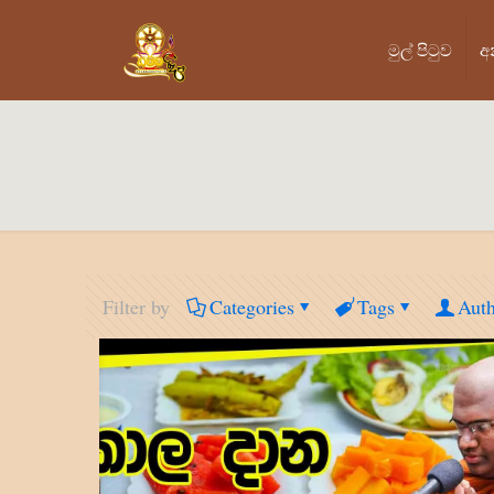
මුල් පි‍ටුව
අ
Filter by
Categories
Tags
Auth