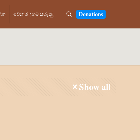
Donations
න්න
වෙනත් දහම් කරුණු
හ
Show all